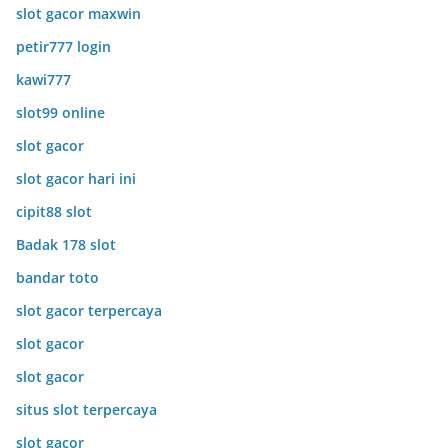
slot gacor maxwin
petir777 login
kawi777
slot99 online
slot gacor
slot gacor hari ini
cipit88 slot
Badak 178 slot
bandar toto
slot gacor terpercaya
slot gacor
slot gacor
situs slot terpercaya
slot gacor