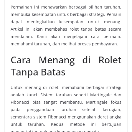
Permainan ini menawarkan berbagai pilihan taruhan,
membuka kesempatan untuk berbagai strategi. Pemain
dapat meningkatkan kesempatan untuk menang.
Artikel ini akan membahas rolet tanpa batas secara
mendalam. Kami akan menjelajahi cara bermain,
memahami taruhan, dan melihat proses pembayaran.
Cara Menang di Rolet
Tanpa Batas
Untuk menang di rolet, memahami berbagai strategi
adalah kunci. Sistem taruhan seperti Martingale dan
Fibonacci bisa sangat membantu. Martingale fokus
pada penggandaan taruhan setelah kerugian,
sementara sistem Fibonacci menggunakan deret angka
untuk taruhan. Kedua metode ini bertujuan
meningkatkan peluang kemenangan pemain.