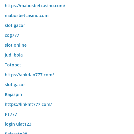
https://mabosbetcasino.com/
mabosbetcasino.com
slot gacor
cog777
slot online
judi bola
Totobet
https://apkdan777.com/
slot gacor
Rajaspin
https://linkmt777.com/
PT777
login ulat123
Rajatoto88