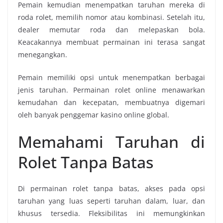
Pemain kemudian menempatkan taruhan mereka di
roda rolet, memilih nomor atau kombinasi. Setelah itu,
dealer memutar roda dan melepaskan bola.
Keacakannya membuat permainan ini terasa sangat
menegangkan.
Pemain memiliki opsi untuk menempatkan berbagai
jenis taruhan. Permainan rolet online menawarkan
kemudahan dan kecepatan, membuatnya digemari
oleh banyak penggemar kasino online global.
Memahami Taruhan di
Rolet Tanpa Batas
Di permainan rolet tanpa batas, akses pada opsi
taruhan yang luas seperti taruhan dalam, luar, dan
khusus tersedia. Fleksibilitas ini memungkinkan