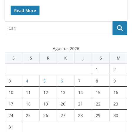
Read More
Agustus 2026
S
S
R
K
J
S
M
1
2
3
4
5
6
7
8
9
10
11
12
13
14
15
16
17
18
19
20
21
22
23
24
25
26
27
28
29
30
31