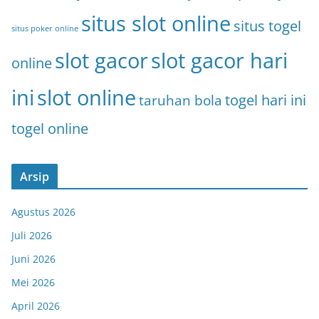
situs slot online
situs togel
situs poker online
slot gacor
slot gacor hari
online
ini
slot online
togel hari ini
taruhan bola
togel online
Arsip
Agustus 2026
Juli 2026
Juni 2026
Mei 2026
April 2026