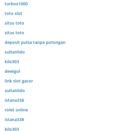
turbox1000
toto slot
situs toto
situs toto
deposit pulsa tanpa potongan
sultanlido
kilo303
dewigol
link slot gacor
sultanlido
istana338
rolet online
istana338
kilo303