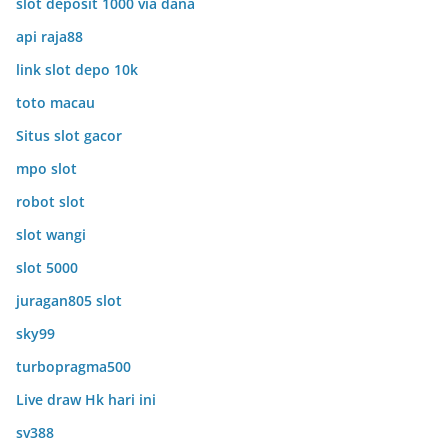
slot deposit 1000 via dana
api raja88
link slot depo 10k
toto macau
Situs slot gacor
mpo slot
robot slot
slot wangi
slot 5000
juragan805 slot
sky99
turbopragma500
Live draw Hk hari ini
sv388