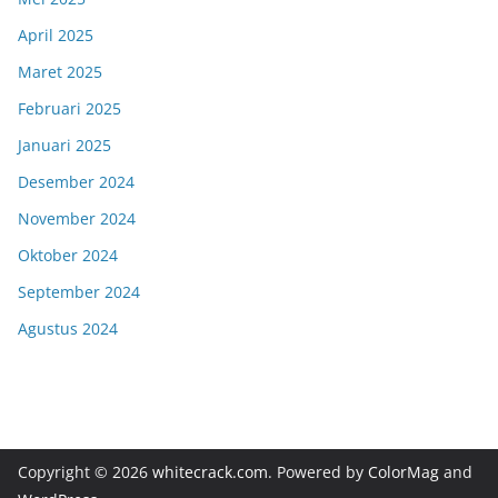
April 2025
Maret 2025
Februari 2025
Januari 2025
Desember 2024
November 2024
Oktober 2024
September 2024
Agustus 2024
Copyright © 2026
whitecrack.com
. Powered by
ColorMag
and