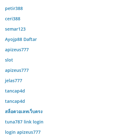
petir388
ceri388
semar123
Ayojp88 Daftar
apizeus777
slot
apizeus777
jelas777
tancap4d
tancap4d
สล็อตวอเลทเว็บตรง
tuna787 link login
login apizeus777