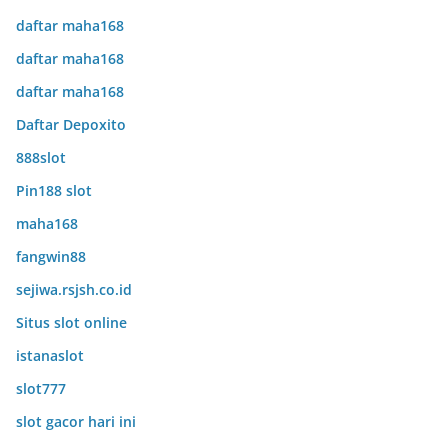
daftar maha168
daftar maha168
daftar maha168
Daftar Depoxito
888slot
Pin188 slot
maha168
fangwin88
sejiwa.rsjsh.co.id
Situs slot online
istanaslot
slot777
slot gacor hari ini