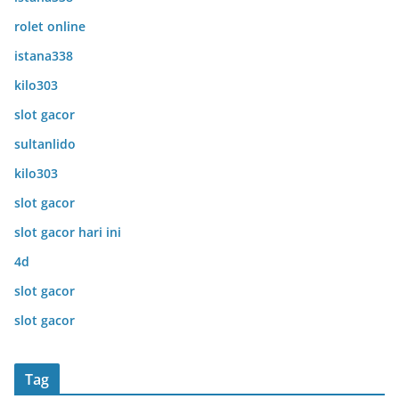
rolet online
istana338
kilo303
slot gacor
sultanlido
kilo303
slot gacor
slot gacor hari ini
4d
slot gacor
slot gacor
Tag