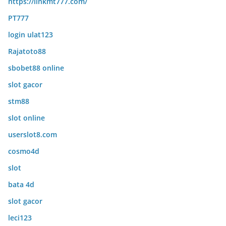
https://linkmt777.com/
PT777
login ulat123
Rajatoto88
sbobet88 online
slot gacor
stm88
slot online
userslot8.com
cosmo4d
slot
bata 4d
slot gacor
leci123