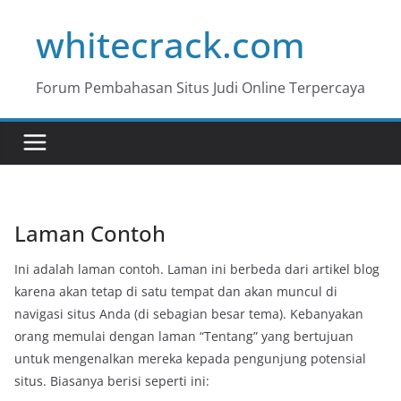
Skip
whitecrack.com
to
content
Forum Pembahasan Situs Judi Online Terpercaya
Laman Contoh
Ini adalah laman contoh. Laman ini berbeda dari artikel blog
karena akan tetap di satu tempat dan akan muncul di
navigasi situs Anda (di sebagian besar tema). Kebanyakan
orang memulai dengan laman “Tentang” yang bertujuan
untuk mengenalkan mereka kepada pengunjung potensial
situs. Biasanya berisi seperti ini: