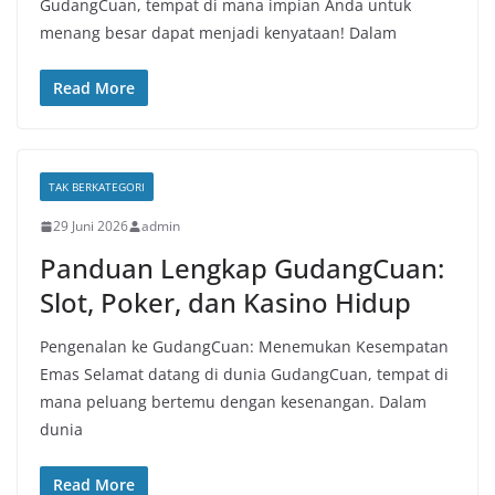
GudangCuan, tempat di mana impian Anda untuk
menang besar dapat menjadi kenyataan! Dalam
Read More
TAK BERKATEGORI
29 Juni 2026
admin
Panduan Lengkap GudangCuan:
Slot, Poker, dan Kasino Hidup
Pengenalan ke GudangCuan: Menemukan Kesempatan
Emas Selamat datang di dunia GudangCuan, tempat di
mana peluang bertemu dengan kesenangan. Dalam
dunia
Read More