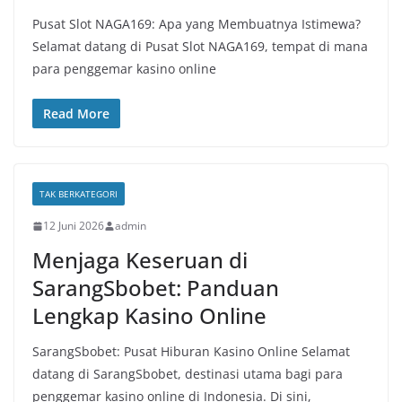
Pusat Slot NAGA169: Apa yang Membuatnya Istimewa?
Selamat datang di Pusat Slot NAGA169, tempat di mana
para penggemar kasino online
Read More
TAK BERKATEGORI
12 Juni 2026
admin
Menjaga Keseruan di
SarangSbobet: Panduan
Lengkap Kasino Online
SarangSbobet: Pusat Hiburan Kasino Online Selamat
datang di SarangSbobet, destinasi utama bagi para
penggemar kasino online di Indonesia. Di sini,