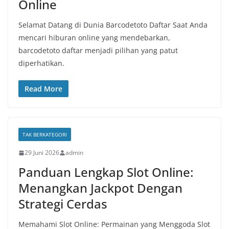
Online
Selamat Datang di Dunia Barcodetoto Daftar Saat Anda
mencari hiburan online yang mendebarkan,
barcodetoto daftar menjadi pilihan yang patut
diperhatikan.
Read More
TAK BERKATEGORI
29 Juni 2026
admin
Panduan Lengkap Slot Online:
Menangkan Jackpot Dengan
Strategi Cerdas
Memahami Slot Online: Permainan yang Menggoda Slot