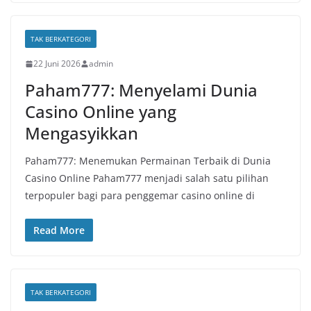
TAK BERKATEGORI
22 Juni 2026
admin
Paham777: Menyelami Dunia
Casino Online yang
Mengasyikkan
Paham777: Menemukan Permainan Terbaik di Dunia
Casino Online Paham777 menjadi salah satu pilihan
terpopuler bagi para penggemar casino online di
Read More
TAK BERKATEGORI