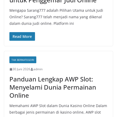
Mengapa Sarang777 adalah Pilihan Utama untuk Judi
Online? Sarang777 telah menjadi nama yang dikenal
dalam dunia judi online. Platform ini
Read More
TAK BERKATEGORI
30 Juni 2026
admin
Panduan Lengkap AWP Slot:
Menyelami Dunia Permainan
Online
Memahami AWP Slot dalam Dunia Kasino Online Dalam
berbagai jenis permainan di kasino online, AWP slot