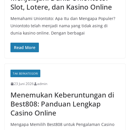
Slot, Lotere, dan Kasino Online
Memahami Uniontoto: Apa Itu dan Mengapa Populer?
Uniontoto telah menjadi nama yang tidak asing di
dunia kasino online. Dengan berbagai
Read More
TAK BERKATEGORI
23 Juni 2026
admin
Menemukan Keberuntungan di
Best808: Panduan Lengkap
Casino Online
Mengapa Memilih Best808 untuk Pengalaman Casino