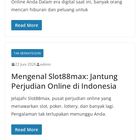
Online Anda Dalam era digital saat ini, banyak orang
mencari hiburan dan peluang untuk
Read More
TAK BERKATEGORI
22 Juni 2026
admin
Mengenal Slot88max: Jantung
Perjudian Online di Indonesia
Jelajahi Slot88max, pusat perjudian online yang
menawarkan slot, poker, lottery, dan banyak lagi.
Pengalaman tak terlupakan menunggu Anda.
Read More