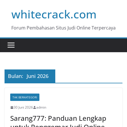
Skip
whitecrack.com
to
content
Forum Pembahasan Situs Judi Online Terpercaya
Bulan:
Juni 2026
TAK BERKATEGORI
30 Juni 2026
admin
Sarang777: Panduan Lengkap
untuk Penggemar Judi Online