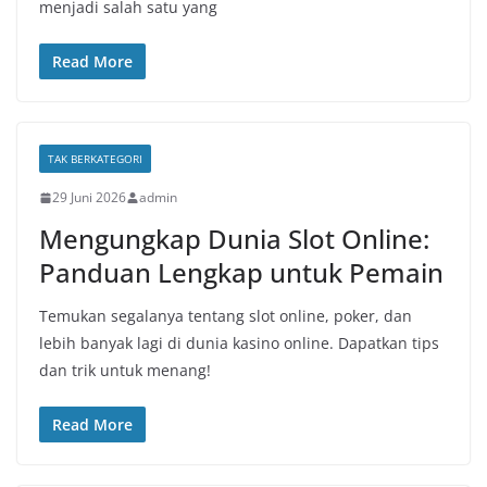
menjadi salah satu yang
Read More
TAK BERKATEGORI
29 Juni 2026
admin
Mengungkap Dunia Slot Online:
Panduan Lengkap untuk Pemain
Temukan segalanya tentang slot online, poker, dan
lebih banyak lagi di dunia kasino online. Dapatkan tips
dan trik untuk menang!
Read More