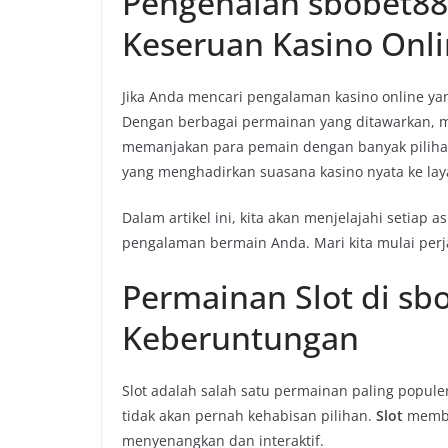
Pengenalan sbobet88
Keseruan Kasino Onl
Jika Anda mencari pengalaman kasino online ya
Dengan berbagai permainan yang ditawarkan, m
memanjakan para pemain dengan banyak pilihan
yang menghadirkan suasana kasino nyata ke lay
Dalam artikel ini, kita akan menjelajahi setiap
pengalaman bermain Anda. Mari kita mulai perj
Permainan Slot di sb
Keberuntungan
Slot adalah salah satu permainan paling populer
tidak akan pernah kehabisan pilihan.
Slot
membe
menyenangkan dan interaktif.