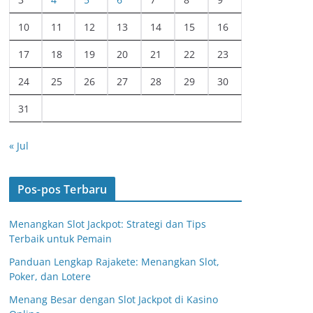
10
11
12
13
14
15
16
17
18
19
20
21
22
23
24
25
26
27
28
29
30
31
« Jul
Pos-pos Terbaru
Menangkan Slot Jackpot: Strategi dan Tips
Terbaik untuk Pemain
Panduan Lengkap Rajakete: Menangkan Slot,
Poker, dan Lotere
Menang Besar dengan Slot Jackpot di Kasino