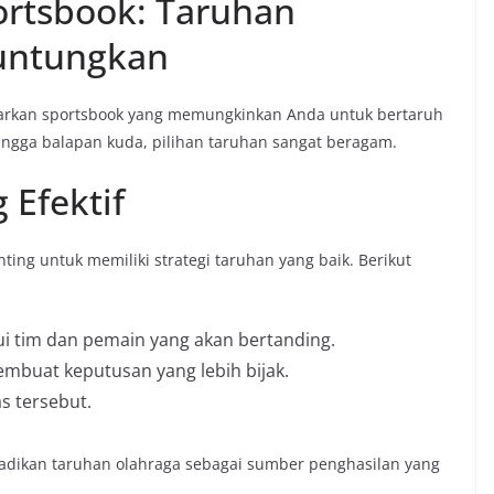
ortsbook: Taruhan
untungkan
warkan sportsbook yang memungkinkan Anda untuk bertaruh
ingga balapan kuda, pilihan taruhan sangat beragam.
 Efektif
ing untuk memiliki strategi taruhan yang baik. Berikut
ui tim dan pemain yang akan bertanding.
embuat keputusan yang lebih bijak.
s tersebut.
adikan taruhan olahraga sebagai sumber penghasilan yang