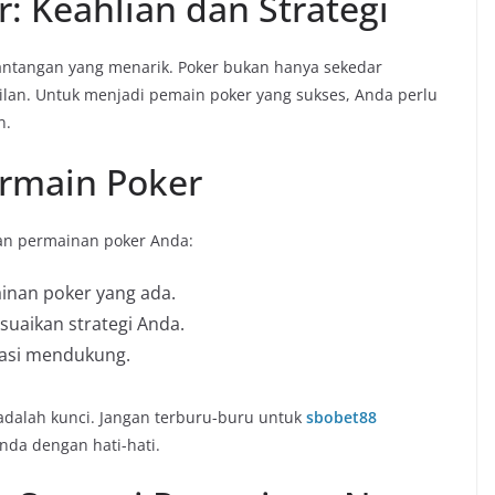
: Keahlian dan Strategi
antangan yang menarik. Poker bukan hanya sekedar
lan. Untuk menjadi pemain poker yang sukses, Anda perlu
n.
ermain Poker
kan permainan poker Anda:
ainan poker yang ada.
uaikan strategi Anda.
uasi mendukung.
adalah kunci. Jangan terburu-buru untuk
sbobet88
nda dengan hati-hati.