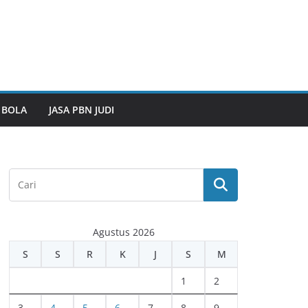
I BOLA
JASA PBN JUDI
Agustus 2026
S
S
R
K
J
S
M
1
2
3
4
5
6
7
8
9