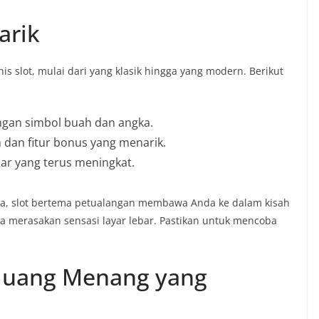
arik
s slot, mulai dari yang klasik hingga yang modern. Berikut
engan simbol buah dan angka.
n dan fitur bonus yang menarik.
sar yang terus meningkat.
lnya, slot bertema petualangan membawa Anda ke dalam kisah
a merasakan sensasi layar lebar. Pastikan untuk mencoba
eluang Menang yang