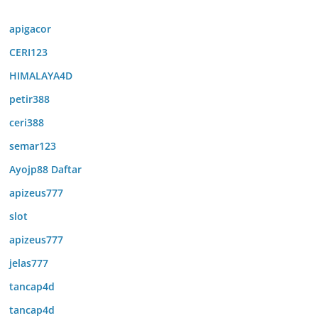
apigacor
CERI123
HIMALAYA4D
petir388
ceri388
semar123
Ayojp88 Daftar
apizeus777
slot
apizeus777
jelas777
tancap4d
tancap4d