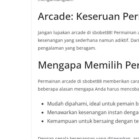
Arcade: Keseruan Per
Jangan lupakan arcade di sbobet88! Permainan
kesenangan yang sederhana namun adiktif. Dar
pengalaman yang beragam.
Mengapa Memilih Pe
Permainan arcade di sbobet88 memberikan cara
beberapa alasan mengapa Anda harus mencoba
Mudah dipahami, ideal untuk pemain b
Menawarkan kesenangan instan dengan
Kemampuan untuk bersaing dengan t
Dengan segala kesenangan yang ditawarkan, ar