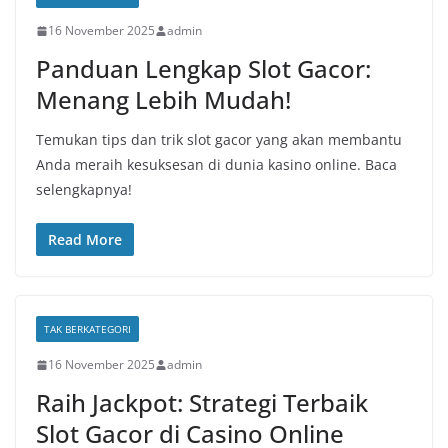
16 November 2025
admin
Panduan Lengkap Slot Gacor:
Menang Lebih Mudah!
Temukan tips dan trik slot gacor yang akan membantu
Anda meraih kesuksesan di dunia kasino online. Baca
selengkapnya!
Read More
TAK BERKATEGORI
16 November 2025
admin
Raih Jackpot: Strategi Terbaik
Slot Gacor di Casino Online