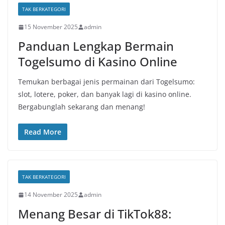
TAK BERKATEGORI
15 November 2025
admin
Panduan Lengkap Bermain
Togelsumo di Kasino Online
Temukan berbagai jenis permainan dari Togelsumo:
slot, lotere, poker, dan banyak lagi di kasino online.
Bergabunglah sekarang dan menang!
Read More
TAK BERKATEGORI
14 November 2025
admin
Menang Besar di TikTok88: