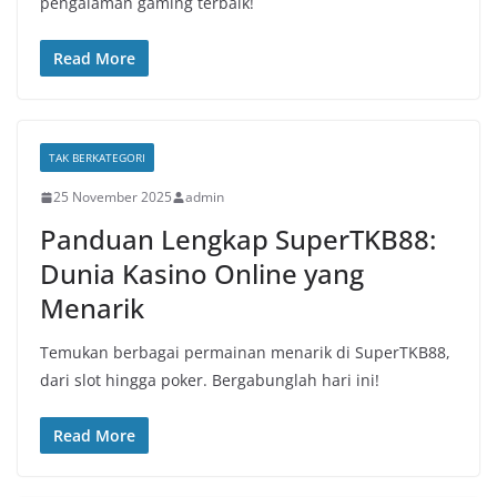
pengalaman gaming terbaik!
Read More
TAK BERKATEGORI
25 November 2025
admin
Panduan Lengkap SuperTKB88:
Dunia Kasino Online yang
Menarik
Temukan berbagai permainan menarik di SuperTKB88,
dari slot hingga poker. Bergabunglah hari ini!
Read More