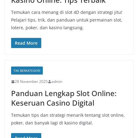
Temukan cara menang di slot 4D dengan strategi jitu!
Pelajari tips, trik, dan panduan untuk permainan slot,
lotere, poker, dan kasino langsung.
Read More
TAK BERKATEGORI
28 November 2025
admin
Panduan Lengkap Slot Online:
Keseruan Casino Digital
Temukan tips dan strategi menarik tentang slot online,
poker, dan banyak lagi di kasino digital.