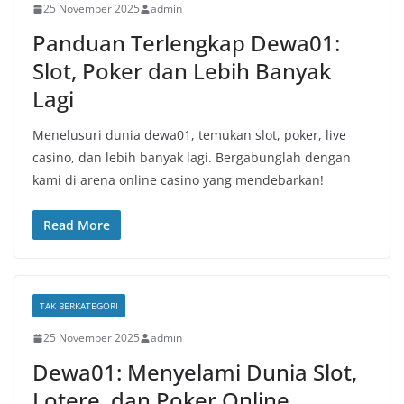
25 November 2025
admin
Panduan Terlengkap Dewa01:
Slot, Poker dan Lebih Banyak
Lagi
Menelusuri dunia dewa01, temukan slot, poker, live
casino, dan lebih banyak lagi. Bergabunglah dengan
kami di arena online casino yang mendebarkan!
Read More
TAK BERKATEGORI
25 November 2025
admin
Dewa01: Menyelami Dunia Slot,
Lotere, dan Poker Online