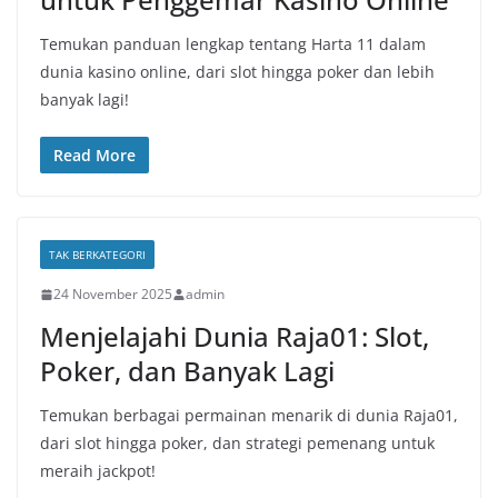
Temukan panduan lengkap tentang Harta 11 dalam
dunia kasino online, dari slot hingga poker dan lebih
banyak lagi!
Read More
TAK BERKATEGORI
24 November 2025
admin
Menjelajahi Dunia Raja01: Slot,
Poker, dan Banyak Lagi
Temukan berbagai permainan menarik di dunia Raja01,
dari slot hingga poker, dan strategi pemenang untuk
meraih jackpot!