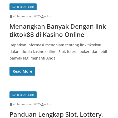
TAK BERKATEGORI
20 November 2025
admin
Menangkan Banyak Dengan link
tiktok88 di Kasino Online
Dapatkan informasi mendalam tentang link tiktok88
dalam dunia kasino online. Slot, lotere, poker, dan lebih
banyak lagi menanti Anda!
Read More
TAK BERKATEGORI
20 November 2025
admin
Panduan Lengkap Slot, Lottery,