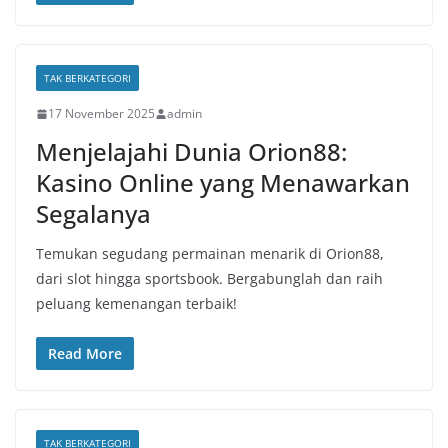
TAK BERKATEGORI
17 November 2025
admin
Menjelajahi Dunia Orion88:
Kasino Online yang Menawarkan
Segalanya
Temukan segudang permainan menarik di Orion88,
dari slot hingga sportsbook. Bergabunglah dan raih
peluang kemenangan terbaik!
Read More
TAK BERKATEGORI