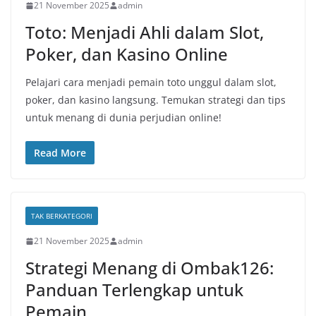
21 November 2025
admin
Toto: Menjadi Ahli dalam Slot,
Poker, dan Kasino Online
Pelajari cara menjadi pemain toto unggul dalam slot,
poker, dan kasino langsung. Temukan strategi dan tips
untuk menang di dunia perjudian online!
Read More
TAK BERKATEGORI
21 November 2025
admin
Strategi Menang di Ombak126:
Panduan Terlengkap untuk
Pemain