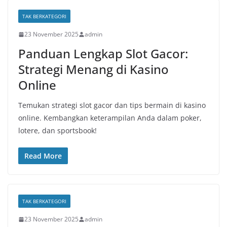
TAK BERKATEGORI
23 November 2025
admin
Panduan Lengkap Slot Gacor:
Strategi Menang di Kasino
Online
Temukan strategi slot gacor dan tips bermain di kasino
online. Kembangkan keterampilan Anda dalam poker,
lotere, dan sportsbook!
Read More
TAK BERKATEGORI
23 November 2025
admin