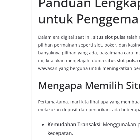
Panduan Lengkap 
untuk Penggemar
Dalam era digital saat ini,
situs slot pulsa
telah 
pilihan permainan seperti slot, poker, dan k
banyaknya pilihan yang ada, bagaimana cara me
ini, kita akan menjelajahi dunia
situs slot pulsa
wawasan yang berguna untuk meningkatkan pe
Mengapa Memilih Situ
Pertama-tama, mari kita lihat apa yang membu
melakukan deposit dan penarikan, ada beberap
Kemudahan Transaksi:
Menggunakan pu
kecepatan.