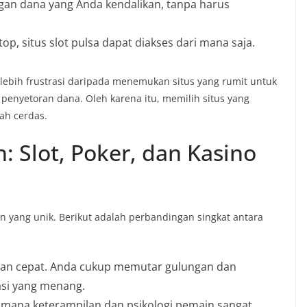
an dana yang Anda kendalikan, tanpa harus
op, situs slot pulsa dapat diakses dari mana saja.
 lebih frustrasi daripada menemukan situs yang rumit untuk
penyetoran dana. Oleh karena itu, memilih situs yang
ah cerdas.
 Slot, Poker, dan Kasino
 yang unik. Berikut adalah perbandingan singkat antara
dan cepat. Anda cukup memutar gulungan dan
si yang menang.
i mana keterampilan dan psikologi pemain sangat