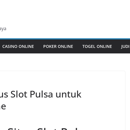
aya
CASINO ONLINE
POKER ONLINE
TOGEL ONLINE
JUD
s Slot Pulsa untuk
ne