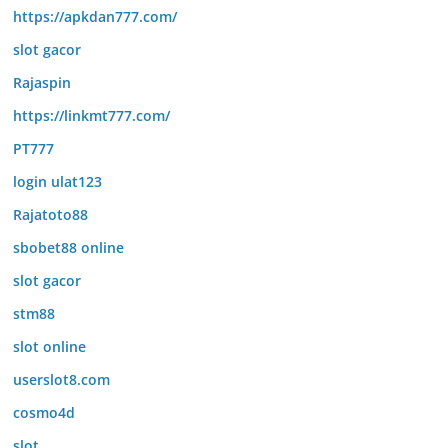
https://apkdan777.com/
slot gacor
Rajaspin
https://linkmt777.com/
PT777
login ulat123
Rajatoto88
sbobet88 online
slot gacor
stm88
slot online
userslot8.com
cosmo4d
slot