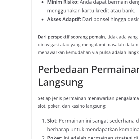
Minim Risiko:
Anda dapat bermain deng
menggunakan kartu kredit atau bank.
Akses Adaptif:
Dari ponsel hingga deskt
Dari perspektif seorang pemain,
tidak ada yang
dinavigasi atau yang mengalami masalah dalam 
menawarkan kemudahan via pulsa adalah langk
Perbedaan Permainan:
Langsung
Setiap jenis permainan menawarkan pengalaman
slot, poker, dan kasino langsung:
Slot:
Permainan ini sangat sederhana 
berharap untuk mendapatkan kombina
Poker:
Ini adalah permainan strategi d