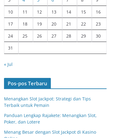
10
11
12
13
14
15
16
17
18
19
20
21
22
23
24
25
26
27
28
29
30
31
« Jul
Pos-pos Terbaru
Menangkan Slot Jackpot: Strategi dan Tips
Terbaik untuk Pemain
Panduan Lengkap Rajakete: Menangkan Slot,
Poker, dan Lotere
Menang Besar dengan Slot Jackpot di Kasino