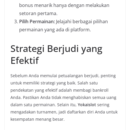
bonus menarik hanya dengan melakukan
setoran pertama.
Pilih Permainan:
Jelajahi berbagai pilihan
permainan yang ada di platform.
Strategi Berjudi yang
Efektif
Sebelum Anda memulai petualangan berjudi, penting
untuk memiliki strategi yang baik. Salah satu
pendekatan yang efektif adalah membagi bankroll
Anda. Pastikan Anda tidak menghabiskan semua uang
dalam satu permainan. Selain itu,
Yokaislot
sering
mengadakan turnamen, jadi daftarkan diri Anda untuk
kesempatan menang besar.