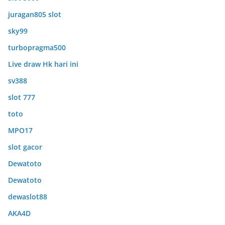
juragan805 slot
sky99
turbopragma500
Live draw Hk hari ini
sv388
slot 777
toto
MPO17
slot gacor
Dewatoto
Dewatoto
dewaslot88
AKA4D