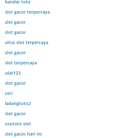
bandar toto
slot gacor terpercaya
slot gacor
slot gacor
situs slot terpercaya
slot gacor
slot terpercaya
ulat123
slot gacor
ceri
ladangtoto2
slot gacor
osototo slot
slot gacor hari ini