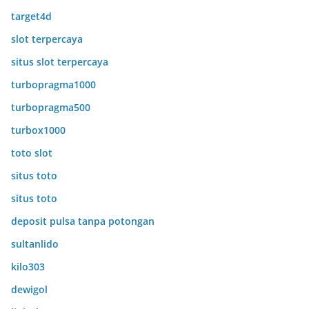
target4d
slot terpercaya
situs slot terpercaya
turbopragma1000
turbopragma500
turbox1000
toto slot
situs toto
situs toto
deposit pulsa tanpa potongan
sultanlido
kilo303
dewigol