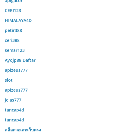
apigacor
CERI123
HIMALAYA4D
petir388
ceri388
semar123
Ayojp88 Daftar
apizeus777
slot
apizeus777
jelas777
tancap4d
tancap4d
สล็อตวอเลทเว็บตรง