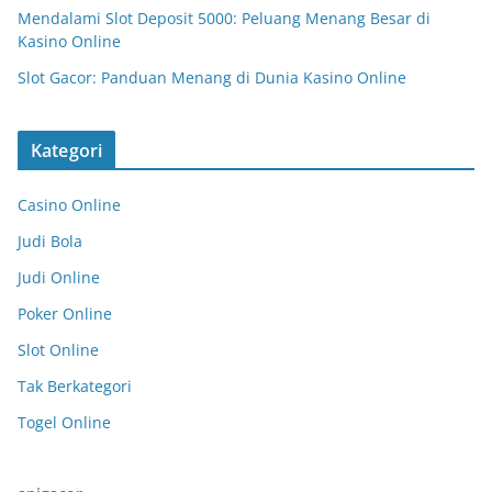
Mendalami Slot Deposit 5000: Peluang Menang Besar di
Kasino Online
Slot Gacor: Panduan Menang di Dunia Kasino Online
Kategori
Casino Online
Judi Bola
Judi Online
Poker Online
Slot Online
Tak Berkategori
Togel Online