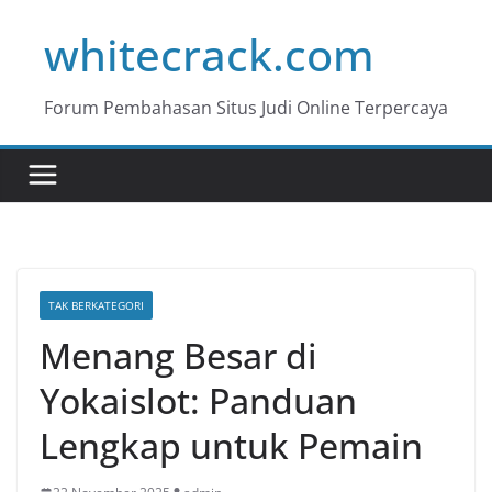
Skip
whitecrack.com
to
content
Forum Pembahasan Situs Judi Online Terpercaya
TAK BERKATEGORI
Menang Besar di
Yokaislot: Panduan
Lengkap untuk Pemain