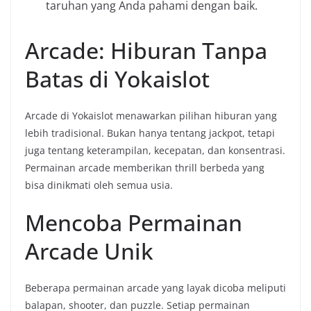
taruhan yang Anda pahami dengan baik.
Arcade: Hiburan Tanpa
Batas di Yokaislot
Arcade di Yokaislot menawarkan pilihan hiburan yang
lebih tradisional. Bukan hanya tentang jackpot, tetapi
juga tentang keterampilan, kecepatan, dan konsentrasi.
Permainan arcade memberikan thrill berbeda yang
bisa dinikmati oleh semua usia.
Mencoba Permainan
Arcade Unik
Beberapa permainan arcade yang layak dicoba meliputi
balapan, shooter, dan puzzle. Setiap permainan