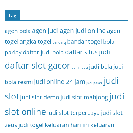
Tag
agen judi
agen judi online
agen
agen bola
togel
angka togel
bandar togel
bola
bandarq
daftar situs judi
parlay
daftar judi bola
daftar slot gacor
judi bola
judi
dominoqq
judi
judi online 24 jam
bola resmi
judi poker
slot
judi
judi slot demo
judi slot mahjong
slot online
judi slot terpercaya
judi slot
zeus
judi togel
keluaran hari ini
keluaran