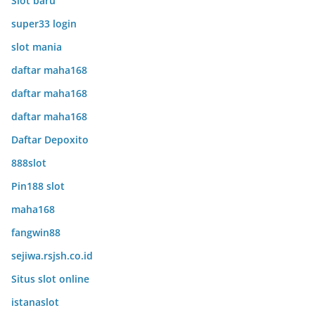
Slot baru
super33 login
slot mania
daftar maha168
daftar maha168
daftar maha168
Daftar Depoxito
888slot
Pin188 slot
maha168
fangwin88
sejiwa.rsjsh.co.id
Situs slot online
istanaslot