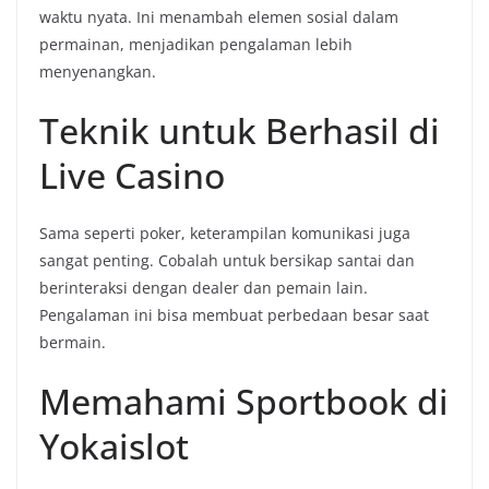
waktu nyata. Ini menambah elemen sosial dalam
permainan, menjadikan pengalaman lebih
menyenangkan.
Teknik untuk Berhasil di
Live Casino
Sama seperti poker, keterampilan komunikasi juga
sangat penting. Cobalah untuk bersikap santai dan
berinteraksi dengan dealer dan pemain lain.
Pengalaman ini bisa membuat perbedaan besar saat
bermain.
Memahami Sportbook di
Yokaislot