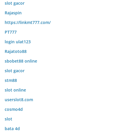
slot gacor
Rajaspin
https://linkmt777.com/
PT777
login ulat123
Rajatoto88
sbobet88 online
slot gacor
stm88
slot online
userslot8.com
cosmo4d
slot
bata 4d