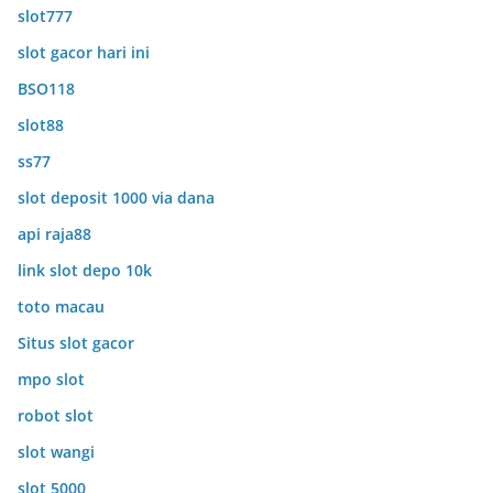
slot777
slot gacor hari ini
BSO118
slot88
ss77
slot deposit 1000 via dana
api raja88
link slot depo 10k
toto macau
Situs slot gacor
mpo slot
robot slot
slot wangi
slot 5000