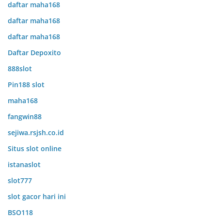
daftar maha168
daftar maha168
daftar maha168
Daftar Depoxito
888slot
Pin188 slot
maha168
fangwin88
sejiwa.rsjsh.co.id
Situs slot online
istanaslot
slot777
slot gacor hari ini
BSO118