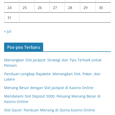
24
25
26
27
28
29
30
31
« Jul
Pos-pos Terbaru
Menangkan Slot Jackpot: Strategi dan Tips Terbaik untuk
Pemain
Panduan Lengkap Rajakete: Menangkan Slot, Poker, dan
Lotere
Menang Besar dengan Slot Jackpot di Kasino Online
Mendalami Slot Deposit 5000: Peluang Menang Besar di
Kasino Online
Slot Gacor: Panduan Menang di Dunia Kasino Online