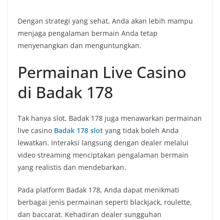
Dengan strategi yang sehat, Anda akan lebih mampu
menjaga pengalaman bermain Anda tetap
menyenangkan dan menguntungkan.
Permainan Live Casino
di Badak 178
Tak hanya slot, Badak 178 juga menawarkan permainan
live casino
Badak 178 slot
yang tidak boleh Anda
lewatkan. Interaksi langsung dengan dealer melalui
video streaming menciptakan pengalaman bermain
yang realistis dan mendebarkan.
Pada platform Badak 178, Anda dapat menikmati
berbagai jenis permainan seperti blackjack, roulette,
dan baccarat. Kehadiran dealer sungguhan