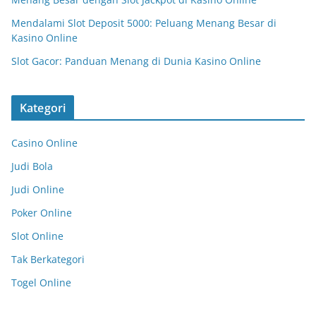
Mendalami Slot Deposit 5000: Peluang Menang Besar di
Kasino Online
Slot Gacor: Panduan Menang di Dunia Kasino Online
Kategori
Casino Online
Judi Bola
Judi Online
Poker Online
Slot Online
Tak Berkategori
Togel Online