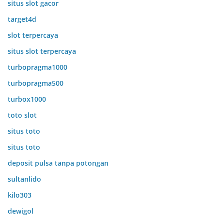
situs slot gacor
target4d
slot terpercaya
situs slot terpercaya
turbopragma1000
turbopragma500
turbox1000
toto slot
situs toto
situs toto
deposit pulsa tanpa potongan
sultanlido
kilo303
dewigol