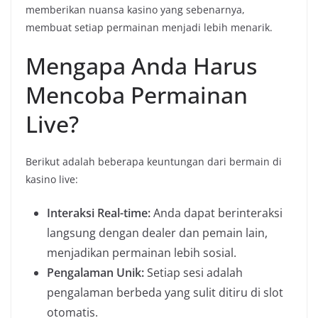
memberikan nuansa kasino yang sebenarnya,
membuat setiap permainan menjadi lebih menarik.
Mengapa Anda Harus
Mencoba Permainan
Live?
Berikut adalah beberapa keuntungan dari bermain di
kasino live:
Interaksi Real-time:
Anda dapat berinteraksi
langsung dengan dealer dan pemain lain,
menjadikan permainan lebih sosial.
Pengalaman Unik:
Setiap sesi adalah
pengalaman berbeda yang sulit ditiru di slot
otomatis.