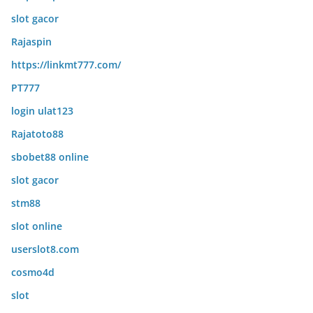
slot gacor
Rajaspin
https://linkmt777.com/
PT777
login ulat123
Rajatoto88
sbobet88 online
slot gacor
stm88
slot online
userslot8.com
cosmo4d
slot