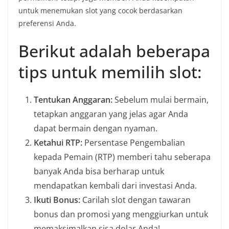
untuk menemukan slot yang cocok berdasarkan
preferensi Anda.
Berikut adalah beberapa
tips untuk memilih slot:
Tentukan Anggaran:
Sebelum mulai bermain,
tetapkan anggaran yang jelas agar Anda
dapat bermain dengan nyaman.
Ketahui RTP:
Persentase Pengembalian
kepada Pemain (RTP) memberi tahu seberapa
banyak Anda bisa berharap untuk
mendapatkan kembali dari investasi Anda.
Ikuti Bonus:
Carilah slot dengan tawaran
bonus dan promosi yang menggiurkan untuk
memaksimalkan sisa dolar Anda!