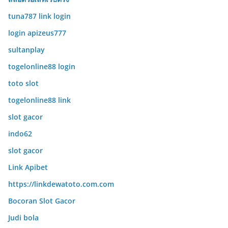
tuna787 link login
login apizeus777
sultanplay
togelonline88 login
toto slot
togelonline88 link
slot gacor
indo62
slot gacor
Link Apibet
https://linkdewatoto.com.com
Bocoran Slot Gacor
Judi bola