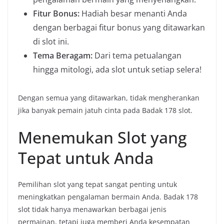
Fitur Bonus:
Hadiah besar menanti Anda
dengan berbagai fitur bonus yang ditawarkan
di slot ini.
Tema Beragam:
Dari tema petualangan
hingga mitologi, ada slot untuk setiap selera!
Dengan semua yang ditawarkan, tidak mengherankan
jika banyak pemain jatuh cinta pada Badak 178 slot.
Menemukan Slot yang
Tepat untuk Anda
Pemilihan slot yang tepat sangat penting untuk
meningkatkan pengalaman bermain Anda. Badak 178
slot tidak hanya menawarkan berbagai jenis
permainan, tetapi juga memberi Anda kesempatan