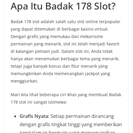
Apa Itu Badak 178 Slot?
Badak 178 slot adalah salah satu slot online terpopuler
yang dapat ditemukan di berbagai kasino virtual.
Dengan grafis yang memukau dan mekanisme
permainan yang menarik, slot ini telah menjadi favorit
di kalangan pemain judi. Dalam slot ini, Anda tidak
hanya akan menemukan berbagai tema yang menarik,
tetapi juga banyak bonus dan fitur menarik yang
memungkinkan Anda memenangkan jackpot yang
menggiurkan.
Mari kita lihat beberapa ciri khas yang membuat Badak
178 slot ini sangat istimewa:
Grafis Nyata:
Setiap permainan dirancang
dengan grafis tingkat tinggi yang memberikan
pengalaman bermain yang menyenangkan.