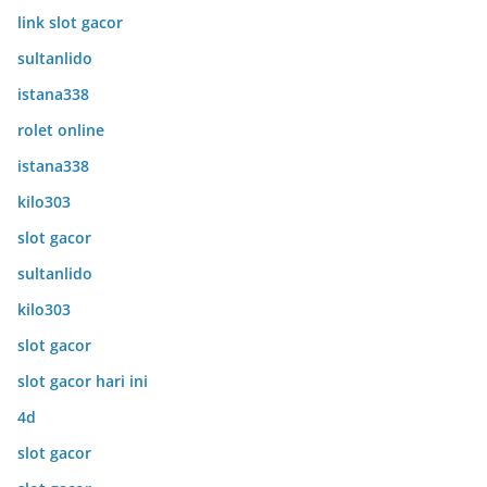
link slot gacor
sultanlido
istana338
rolet online
istana338
kilo303
slot gacor
sultanlido
kilo303
slot gacor
slot gacor hari ini
4d
slot gacor