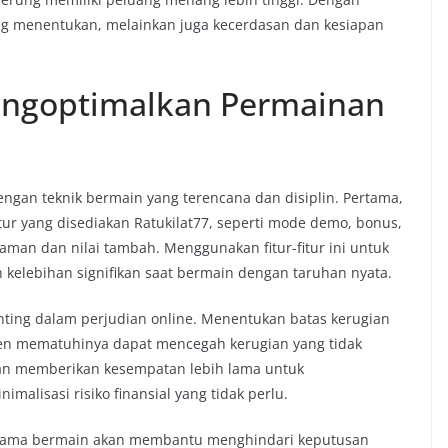
ang menentukan, melainkan juga kecerdasan dan kesiapan
Mengoptimalkan Permainan
 dengan teknik bermain yang terencana dan disiplin. Pertama,
ur yang disediakan Ratukilat77, seperti mode demo, bonus,
an dan nilai tambah. Menggunakan fitur-fitur ini untuk
 kelebihan signifikan saat bermain dengan taruhan nyata.
ing dalam perjudian online. Menentukan batas kerugian
n mematuhinya dapat mencegah kerugian yang tidak
kan memberikan kesempatan lebih lama untuk
alisasi risiko finansial yang tidak perlu.
 selama bermain akan membantu menghindari keputusan