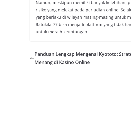
Namun, meskipun memiliki banyak kelebihan, 
risiko yang melekat pada perjudian online. Sel
yang berlaku di wilayah masing-masing untuk 
Ratukilat77 bisa menjadi platform yang tidak h
untuk meraih keuntungan.
Panduan Lengkap Mengenai Kyototo: Strat
Menang di Kasino Online