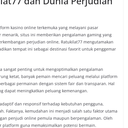
lat77 dan Dunia Perjudian
atform kasino online terkemuka yang melayani pasar
r menarik, situs ini memberikan pengalaman gaming yang
perkembangan perjudian online, Ratukilat77 mengutamakan
kan tempat ini sebagai destinasi favorit untuk penggemar
ia sangat penting untuk mengoptimalkan pengalaman
rung ketat, banyak pemain mencari peluang melalui platform
berbagai permainan dengan sistem fair dan transparan. Hal
yang dapat meningkatkan peluang kemenangan.
g adaptif dan responsif terhadap kebutuhan pengguna,
h. Faktanya, kemudahan ini menjadi salah satu faktor utama
langan penjudi online pemula maupun berpengalaman. Oleh
r platform guna memaksimalkan potensi bermain.