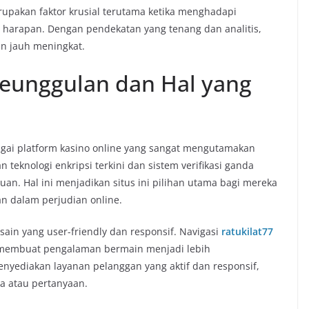
erupakan faktor krusial terutama ketika menghadapi
i harapan. Dengan pendekatan yang tenang dan analitis,
n jauh meningkat.
Keunggulan dan Hal yang
agai platform kasino online yang sangat mengutamakan
knologi enkripsi terkini dan sistem verifikasi ganda
uan. Hal ini menjadikan situs ini pilihan utama bagi mereka
 dalam perjudian online.
sain yang user-friendly dan responsif. Navigasi
ratukilat77
 membuat pengalaman bermain menjadi lebih
enyediakan layanan pelanggan yang aktif dan responsif,
a atau pertanyaan.