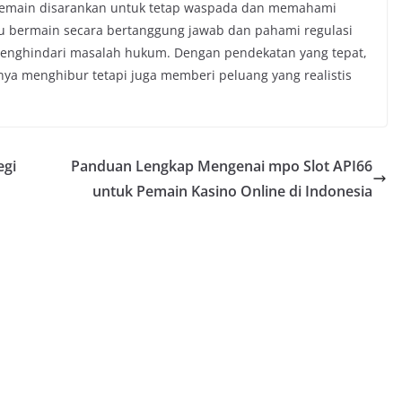
pemain disarankan untuk tetap waspada dan memahami
alu bermain secara bertanggung jawab dan pahami regulasi
menghindari masalah hukum. Dengan pendekatan yang tepat,
anya menghibur tetapi juga memberi peluang yang realistis
egi
Panduan Lengkap Mengenai mpo Slot API66
untuk Pemain Kasino Online di Indonesia