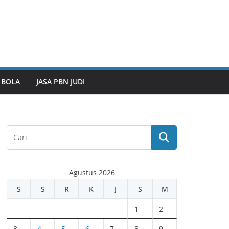
I BOLA
JASA PBN JUDI
Agustus 2026
S
S
R
K
J
S
M
1
2
3
4
5
6
7
8
9