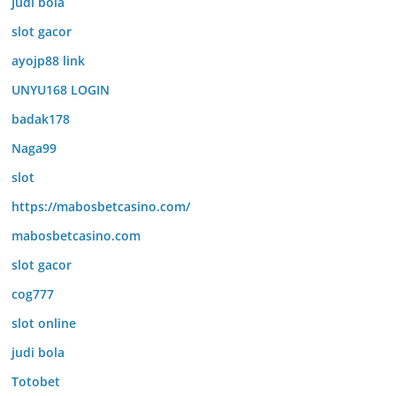
Judi bola
slot gacor
ayojp88 link
UNYU168 LOGIN
badak178
Naga99
slot
https://mabosbetcasino.com/
mabosbetcasino.com
slot gacor
cog777
slot online
judi bola
Totobet