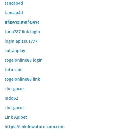
tancap4d
tancap4d
สล็อตวอเลทเว็บตรง
tuna787 link login
login apizeus777
sultanplay
togelonline88 login
toto slot
togelonline88 link
slot gacor
indo62
slot gacor
Link Apibet
https://linkdewatoto.com.com