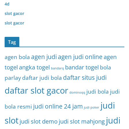
4d
slot gacor
slot gacor
Tag
agen judi
agen judi online
agen
agen bola
togel
angka togel
bandar togel
bola
bandarq
daftar situs judi
parlay
daftar judi bola
daftar slot gacor
judi bola
judi
dominoqq
judi
judi online 24 jam
bola resmi
judi poker
slot
judi
judi slot demo
judi slot mahjong