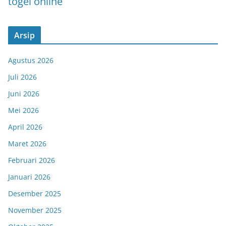
togel online
Arsip
Agustus 2026
Juli 2026
Juni 2026
Mei 2026
April 2026
Maret 2026
Februari 2026
Januari 2026
Desember 2025
November 2025