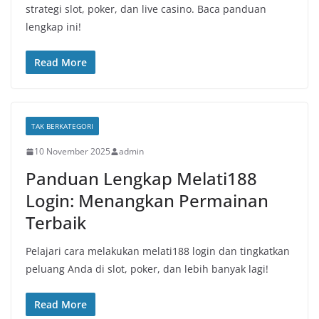
strategi slot, poker, dan live casino. Baca panduan
lengkap ini!
Read More
TAK BERKATEGORI
10 November 2025
admin
Panduan Lengkap Melati188
Login: Menangkan Permainan
Terbaik
Pelajari cara melakukan melati188 login dan tingkatkan
peluang Anda di slot, poker, dan lebih banyak lagi!
Read More