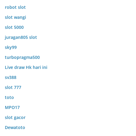
robot slot
slot wangi
slot 5000
juragan805 slot
sky99
turbopragma500
Live draw Hk hari ini
sv388
slot 777
toto
MPO17
slot gacor
Dewatoto