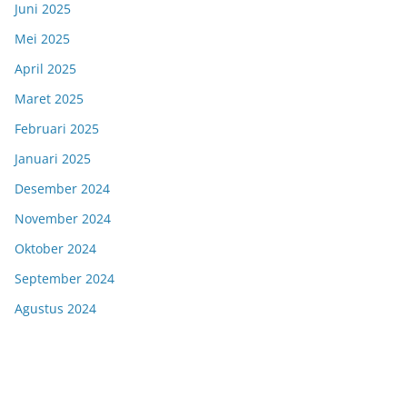
Juni 2025
Mei 2025
April 2025
Maret 2025
Februari 2025
Januari 2025
Desember 2024
November 2024
Oktober 2024
September 2024
Agustus 2024