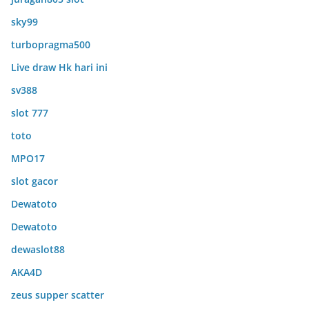
sky99
turbopragma500
Live draw Hk hari ini
sv388
slot 777
toto
MPO17
slot gacor
Dewatoto
Dewatoto
dewaslot88
AKA4D
zeus supper scatter