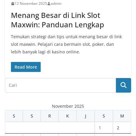
12 November 2025
admin
Menang Besar di Link Slot
Maxwin: Panduan Lengkap
Temukan strategi dan tips untuk menang besar di link
slot maxwin. Pelajari cara bermain slot, poker, dan
lebih banyak lagi di kasino online.
Read More
November 2025
S
S
R
K
J
S
M
1
2