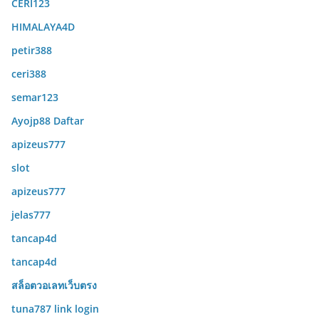
CERI123
HIMALAYA4D
petir388
ceri388
semar123
Ayojp88 Daftar
apizeus777
slot
apizeus777
jelas777
tancap4d
tancap4d
สล็อตวอเลทเว็บตรง
tuna787 link login