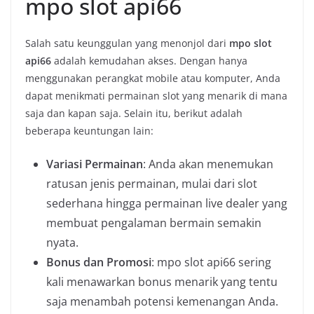
mpo slot api66
Salah satu keunggulan yang menonjol dari
mpo slot
api66
adalah kemudahan akses. Dengan hanya
menggunakan perangkat mobile atau komputer, Anda
dapat menikmati permainan slot yang menarik di mana
saja dan kapan saja. Selain itu, berikut adalah
beberapa keuntungan lain:
Variasi Permainan
: Anda akan menemukan
ratusan jenis permainan, mulai dari slot
sederhana hingga permainan live dealer yang
membuat pengalaman bermain semakin
nyata.
Bonus dan Promosi
: mpo slot api66 sering
kali menawarkan bonus menarik yang tentu
saja menambah potensi kemenangan Anda.