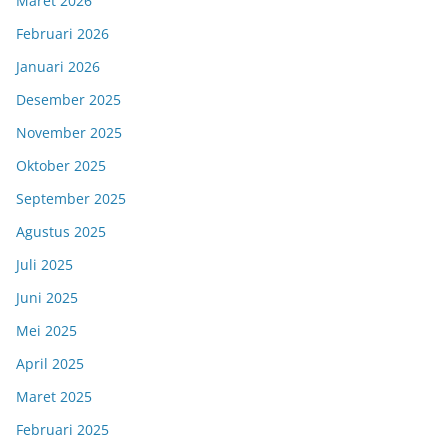
Maret 2026
Februari 2026
Januari 2026
Desember 2025
November 2025
Oktober 2025
September 2025
Agustus 2025
Juli 2025
Juni 2025
Mei 2025
April 2025
Maret 2025
Februari 2025