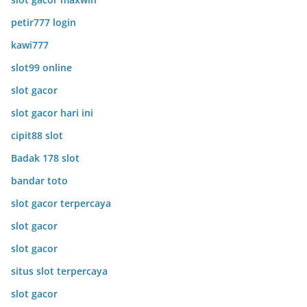
petir777 login
kawi777
slot99 online
slot gacor
slot gacor hari ini
cipit88 slot
Badak 178 slot
bandar toto
slot gacor terpercaya
slot gacor
slot gacor
situs slot terpercaya
slot gacor