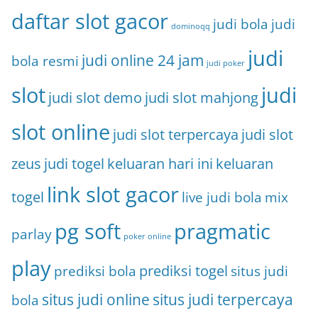
daftar slot gacor
judi bola
judi
dominoqq
judi
judi online 24 jam
bola resmi
judi poker
slot
judi
judi slot demo
judi slot mahjong
slot online
judi slot terpercaya
judi slot
zeus
judi togel
keluaran hari ini
keluaran
link slot gacor
togel
live judi bola
mix
pg soft
pragmatic
parlay
poker online
play
prediksi togel
prediksi bola
situs judi
situs judi online
situs judi terpercaya
bola