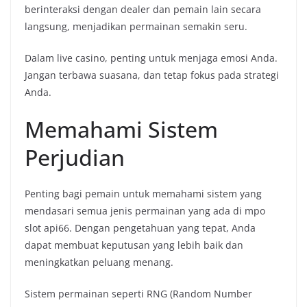
berinteraksi dengan dealer dan pemain lain secara
langsung, menjadikan permainan semakin seru.
Dalam live casino, penting untuk menjaga emosi Anda.
Jangan terbawa suasana, dan tetap fokus pada strategi
Anda.
Memahami Sistem
Perjudian
Penting bagi pemain untuk memahami sistem yang
mendasari semua jenis permainan yang ada di mpo
slot api66. Dengan pengetahuan yang tepat, Anda
dapat membuat keputusan yang lebih baik dan
meningkatkan peluang menang.
Sistem permainan seperti RNG (Random Number