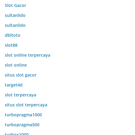
Slot Gacor
sultanlido
sultanlido
dbltoto
slot88
slot online terpercaya
slot online
situs slot gacor
target4d
slot terpercaya
situs slot terpercaya
turbopragma1000
turbopragma500
turbox1000