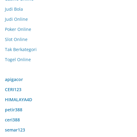
Judi Bola
Judi Online
Poker Online
Slot Online
Tak Berkategori
Togel Online
apigacor
CERI123
HIMALAYA4D
petir388
ceri388
semar123