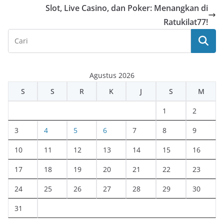
Slot, Live Casino, dan Poker: Menangkan di
Ratukilat77!
Agustus 2026
S
S
R
K
J
S
M
1
2
3
4
5
6
7
8
9
10
11
12
13
14
15
16
17
18
19
20
21
22
23
24
25
26
27
28
29
30
31