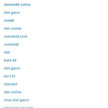
sbobet88 online
slot gacor
stm88
slot online
userslot8.com
cosmo4d
slot
bata 4d
slot gacor
leci123
Userslot
slot online
situs slot gacor
slot gacor maxwin