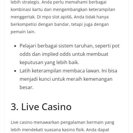
lebih strategis. Anda perlu memahami berbagai
kombinasi kartu dan mengembangkan keterampilan
menggertak. Di mpo slot api66, Anda tidak hanya
berkompetisi dengan bandar, tetapi juga dengan
pemain lain.
Pelajari berbagai sistem taruhan, seperti pot
odds dan implied odds untuk membuat
keputusan yang lebih baik.
Latih keterampilan membaca lawan. Ini bisa
menjadi kunci untuk meraih kemenangan
besar.
3. Live Casino
Live casino menawarkan pengalaman bermain yang
lebih mendekati suasana kasino fisik. Anda dapat