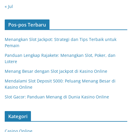
« Jul
Pos-pos Terbaru
Menangkan Slot Jackpot: Strategi dan Tips Terbaik untuk
Pemain
Panduan Lengkap Rajakete: Menangkan Slot, Poker, dan
Lotere
Menang Besar dengan Slot Jackpot di Kasino Online
Mendalami Slot Deposit 5000: Peluang Menang Besar di
Kasino Online
Slot Gacor: Panduan Menang di Dunia Kasino Online
Kategori
Casino Online