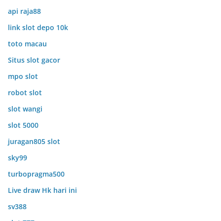
api raja88
link slot depo 10k
toto macau
Situs slot gacor
mpo slot
robot slot
slot wangi
slot 5000
juragan805 slot
sky99
turbopragma500
Live draw Hk hari ini
sv388