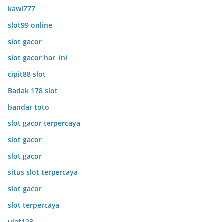
kawi777
slot99 online
slot gacor
slot gacor hari ini
cipit88 slot
Badak 178 slot
bandar toto
slot gacor terpercaya
slot gacor
slot gacor
situs slot terpercaya
slot gacor
slot terpercaya
ulat123