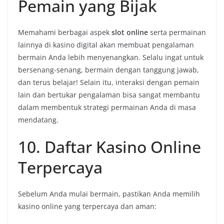
Pemain yang Bijak
Memahami berbagai aspek
slot online
serta permainan
lainnya di kasino digital akan membuat pengalaman
bermain Anda lebih menyenangkan. Selalu ingat untuk
bersenang-senang, bermain dengan tanggung jawab,
dan terus belajar! Selain itu, interaksi dengan pemain
lain dan bertukar pengalaman bisa sangat membantu
dalam membentuk strategi permainan Anda di masa
mendatang.
10. Daftar Kasino Online
Terpercaya
Sebelum Anda mulai bermain, pastikan Anda memilih
kasino online yang terpercaya dan aman: