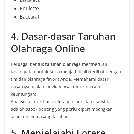
Blackjack
Roulette
Baccarat
4. Dasar-dasar Taruhan
Olahraga Online
Berbagai bentuk
taruhan olahraga
memberikan
kesempatan untuk Anda menjadi lebih terlibat dengan
tim dan olahraga favorit Anda. Memahami dasar-
dasarnya adalah langkah awal untuk meraih
keuntungan:
Analisis bentuk tim, cedera pemain, dan statistik
adalah aspek penting yang perlu dipertimbangkan
sebelum memasang taruhan.
5. Menjelajahi Lotere