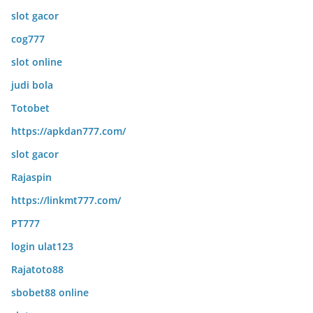
slot gacor
cog777
slot online
judi bola
Totobet
https://apkdan777.com/
slot gacor
Rajaspin
https://linkmt777.com/
PT777
login ulat123
Rajatoto88
sbobet88 online