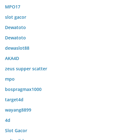
MPO17
slot gacor
Dewatoto
Dewatoto
dewaslot88
AKA4D
zeus supper scatter
mpo
bospragmax1000
target4d
wayang8899
4d
Slot Gacor