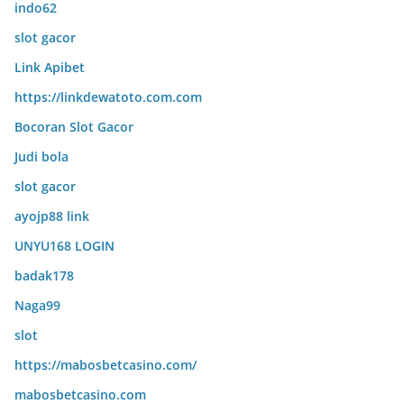
indo62
slot gacor
Link Apibet
https://linkdewatoto.com.com
Bocoran Slot Gacor
Judi bola
slot gacor
ayojp88 link
UNYU168 LOGIN
badak178
Naga99
slot
https://mabosbetcasino.com/
mabosbetcasino.com