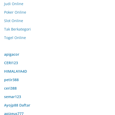
Judi Online
Poker Online
Slot Online
Tak Berkategori
Togel Online
apigacor
CERI123
HIMALAYA4D
petir388
ceri388
semar123
Ayojp88 Daftar
apizeus777