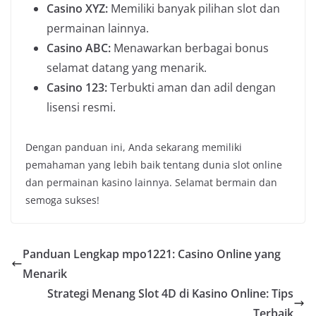
Casino XYZ:
Memiliki banyak pilihan slot dan
permainan lainnya.
Casino ABC:
Menawarkan berbagai bonus
selamat datang yang menarik.
Casino 123:
Terbukti aman dan adil dengan
lisensi resmi.
Dengan panduan ini, Anda sekarang memiliki
pemahaman yang lebih baik tentang dunia slot online
dan permainan kasino lainnya. Selamat bermain dan
semoga sukses!
Panduan Lengkap mpo1221: Casino Online yang
Menarik
Strategi Menang Slot 4D di Kasino Online: Tips
Terbaik