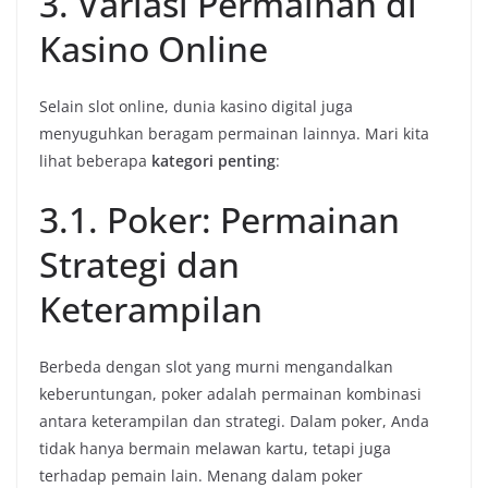
3. Variasi Permainan di
Kasino Online
Selain slot online, dunia kasino digital juga
menyuguhkan beragam permainan lainnya. Mari kita
lihat beberapa
kategori penting
:
3.1. Poker: Permainan
Strategi dan
Keterampilan
Berbeda dengan slot yang murni mengandalkan
keberuntungan, poker adalah permainan kombinasi
antara keterampilan dan strategi. Dalam poker, Anda
tidak hanya bermain melawan kartu, tetapi juga
terhadap pemain lain. Menang dalam poker