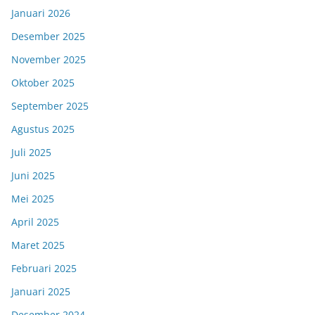
Januari 2026
Desember 2025
November 2025
Oktober 2025
September 2025
Agustus 2025
Juli 2025
Juni 2025
Mei 2025
April 2025
Maret 2025
Februari 2025
Januari 2025
Desember 2024