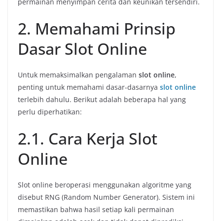
permainan menyimpan cerita dan keunikan tersendiri.
2. Memahami Prinsip
Dasar Slot Online
Untuk memaksimalkan pengalaman
slot online
,
penting untuk memahami dasar-dasarnya
slot online
terlebih dahulu. Berikut adalah beberapa hal yang
perlu diperhatikan:
2.1. Cara Kerja Slot
Online
Slot online beroperasi menggunakan algoritme yang
disebut RNG (Random Number Generator). Sistem ini
memastikan bahwa hasil setiap kali permainan