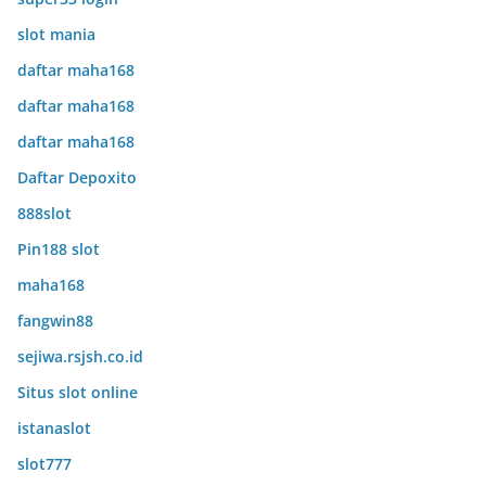
slot mania
daftar maha168
daftar maha168
daftar maha168
Daftar Depoxito
888slot
Pin188 slot
maha168
fangwin88
sejiwa.rsjsh.co.id
Situs slot online
istanaslot
slot777