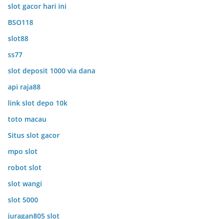
slot gacor hari ini
BSO118
slot88
ss77
slot deposit 1000 via dana
api raja88
link slot depo 10k
toto macau
Situs slot gacor
mpo slot
robot slot
slot wangi
slot 5000
juragan805 slot