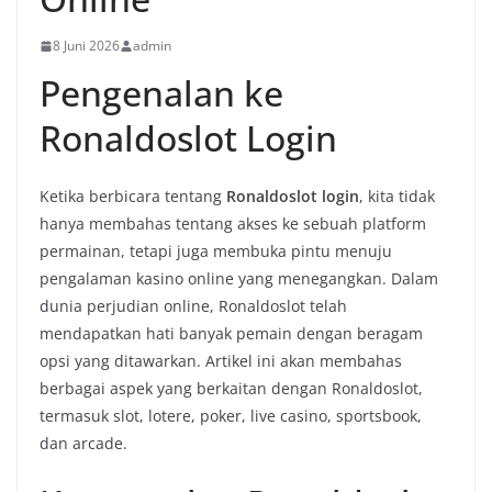
8 Juni 2026
admin
Pengenalan ke
Ronaldoslot Login
Ketika berbicara tentang
Ronaldoslot login
, kita tidak
hanya membahas tentang akses ke sebuah platform
permainan, tetapi juga membuka pintu menuju
pengalaman kasino online yang menegangkan. Dalam
dunia perjudian online, Ronaldoslot telah
mendapatkan hati banyak pemain dengan beragam
opsi yang ditawarkan. Artikel ini akan membahas
berbagai aspek yang berkaitan dengan Ronaldoslot,
termasuk slot, lotere, poker, live casino, sportsbook,
dan arcade.