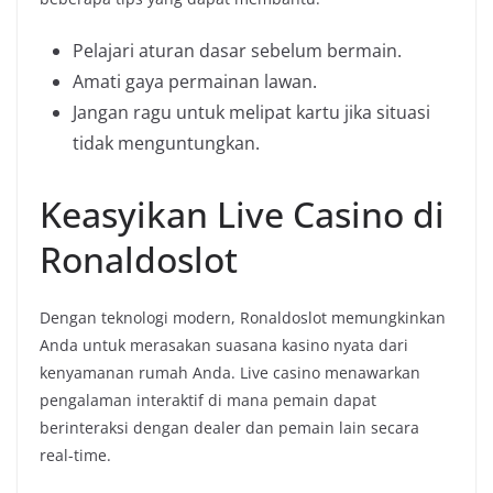
Pelajari aturan dasar sebelum bermain.
Amati gaya permainan lawan.
Jangan ragu untuk melipat kartu jika situasi
tidak menguntungkan.
Keasyikan Live Casino di
Ronaldoslot
Dengan teknologi modern, Ronaldoslot memungkinkan
Anda untuk merasakan suasana kasino nyata dari
kenyamanan rumah Anda. Live casino menawarkan
pengalaman interaktif di mana pemain dapat
berinteraksi dengan dealer dan pemain lain secara
real-time.