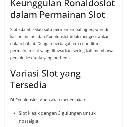
Keunggulan Ronaldoslot
dalam Permainan Slot
Slot adalah salah satu permainan paling populer di
kasino online, dan Ronaldoslot tidak mengecewakan
dalam hal ini. Dengan berbagai tema dan fitur,
permainan slot yang ditawarkan sering kali membawa
pemain ke dunia yang berbeda.
Variasi Slot yang
Tersedia
Di Ronaldoslot, Anda akan menemukan:
Slot klasik dengan 3 gulungan untuk
nostalgia.