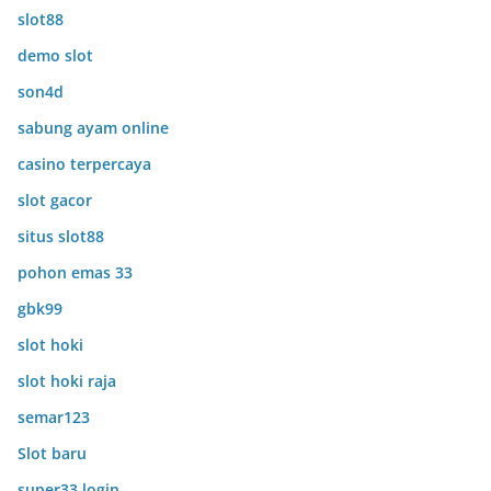
slot88
demo slot
son4d
sabung ayam online
casino terpercaya
slot gacor
situs slot88
pohon emas 33
gbk99
slot hoki
slot hoki raja
semar123
Slot baru
super33 login