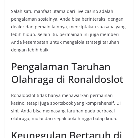
Salah satu manfaat utama dari live casino adalah
pengalaman sosialnya. Anda bisa berinteraksi dengan
dealer dan pemain lainnya, menciptakan suasana yang
lebih hidup. Selain itu, permainan ini juga memberi
Anda kesempatan untuk mengelola strategi taruhan
dengan lebih baik.
Pengalaman Taruhan
Olahraga di Ronaldoslot
Ronaldoslot tidak hanya menawarkan permainan
kasino, tetapi juga sportsbook yang komprehensif. Di
sini, Anda bisa memasang taruhan pada berbagai
olahraga, mulai dari sepak bola hingga balap kuda.
Keunggulan Bertaruh di