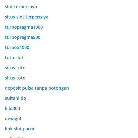
slot terpercaya
situs slot terpercaya
turbopragma1000
turbopragma500
turbox1000
toto slot
situs toto
situs toto
deposit pulsa tanpa potongan
sultanlido
kilo303
dewigol
link slot gacor