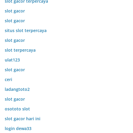
slot gacor terpercaya
slot gacor
slot gacor
situs slot terpercaya
slot gacor
slot terpercaya
ulat123
slot gacor
ceri
ladangtoto2
slot gacor
osototo slot
slot gacor hari ini
login dewa33