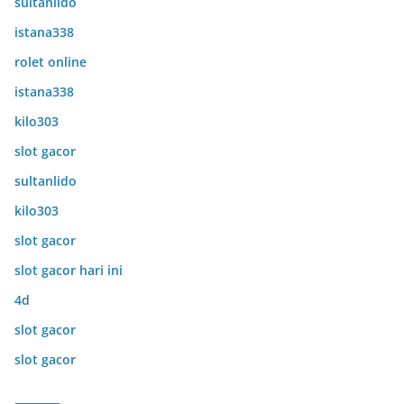
sultanlido
istana338
rolet online
istana338
kilo303
slot gacor
sultanlido
kilo303
slot gacor
slot gacor hari ini
4d
slot gacor
slot gacor