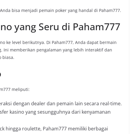
Anda bisa menjadi pemain poker yang handal di Paham777.
ino yang Seru di Paham777
o ke level berikutnya. Di Paham777, Anda dapat bermain
. Ini memberikan pengalaman yang lebih interaktif dan
 biasa.
o
m777 meliputi:
raksi dengan dealer dan pemain lain secara real-time.
fer kasino yang sesungguhnya dari kenyamanan
ack hingga roulette, Paham777 memiliki berbagai