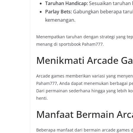
Taruhan Handicap:
Sesuaikan taruhan 
Parlay Bets:
Gabungkan beberapa taruh
kemenangan.
Menempatkan taruhan dengan strategi yang te
menang di sportsbook Paham777.
Menikmati Arcade G
Arcade games memberikan variasi yang menyenan
Paham777, Anda dapat menemukan berbagai p
Dari permainan sederhana hingga yang lebih k
henti.
Manfaat Bermain Ar
Beberapa manfaat dari bermain arcade games d