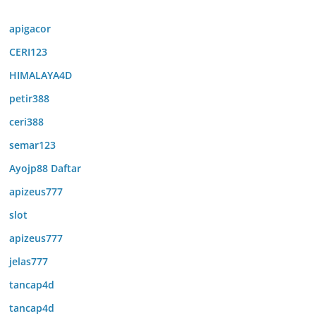
apigacor
CERI123
HIMALAYA4D
petir388
ceri388
semar123
Ayojp88 Daftar
apizeus777
slot
apizeus777
jelas777
tancap4d
tancap4d