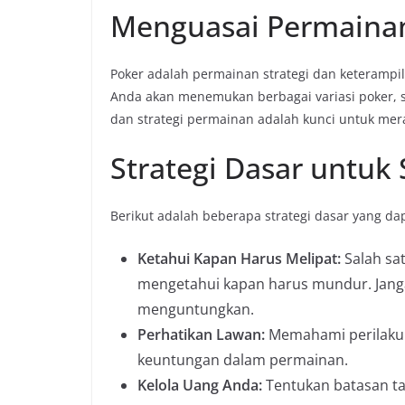
Menguasai Permaina
Poker adalah permainan strategi dan keterampil
Anda akan menemukan berbagai variasi poker, 
dan strategi permainan adalah kunci untuk me
Strategi Dasar untuk 
Berikut adalah beberapa strategi dasar yang d
Ketahui Kapan Harus Melipat:
Salah sa
mengetahui kapan harus mundur. Janga
menguntungkan.
Perhatikan Lawan:
Memahami perilaku 
keuntungan dalam permainan.
Kelola Uang Anda:
Tentukan batasan ta