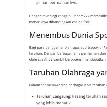
pilihan permainan live.
Dengan teknologi canggih, Paham777 memastika
menariknya dibandingkan casino fisik.
Menembus Dunia Spo
Bagi para penggemar olahraga, sportsbook di 
taruhan. Dengan berbagai jenis permainan dan
olahraga Anda sambil berpotensi mendapatkan
Taruhan Olahraga ya
Paham777 menawarkan berbagai jenis taruhan ol
Taruhan Langsung:
Pasang taruhan sa
yang lebih menarik.