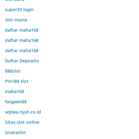
super33 login
slot mania
daftar maha168
daftar maha168
daftar maha168
Daftar Depoxito
888slot
Pin188 slot
maha168
fangwin88
sejiwa.rsjsh.co.id
Situs slot online
istanaslot