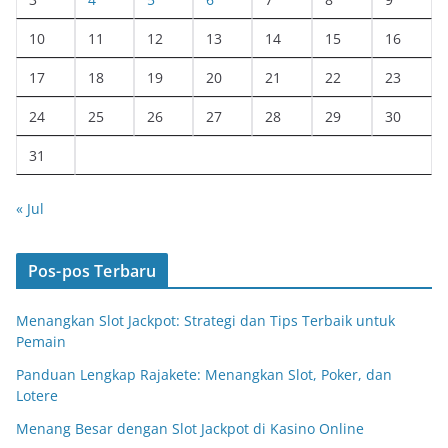
10
11
12
13
14
15
16
17
18
19
20
21
22
23
24
25
26
27
28
29
30
31
« Jul
Pos-pos Terbaru
Menangkan Slot Jackpot: Strategi dan Tips Terbaik untuk
Pemain
Panduan Lengkap Rajakete: Menangkan Slot, Poker, dan
Lotere
Menang Besar dengan Slot Jackpot di Kasino Online