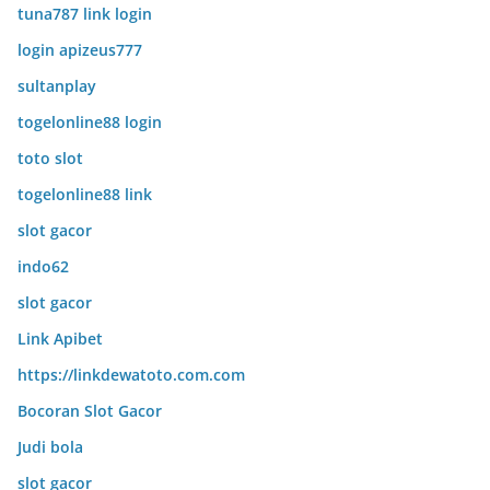
tuna787 link login
login apizeus777
sultanplay
togelonline88 login
toto slot
togelonline88 link
slot gacor
indo62
slot gacor
Link Apibet
https://linkdewatoto.com.com
Bocoran Slot Gacor
Judi bola
slot gacor