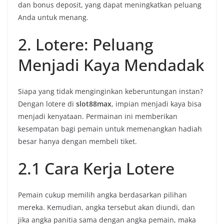
dan bonus deposit, yang dapat meningkatkan peluang
Anda untuk menang.
2. Lotere: Peluang
Menjadi Kaya Mendadak
Siapa yang tidak menginginkan keberuntungan instan?
Dengan lotere di
slot88max
, impian menjadi kaya bisa
menjadi kenyataan. Permainan ini memberikan
kesempatan bagi pemain untuk memenangkan hadiah
besar hanya dengan membeli tiket.
2.1 Cara Kerja Lotere
Pemain cukup memilih angka berdasarkan pilihan
mereka. Kemudian, angka tersebut akan diundi, dan
jika angka panitia sama dengan angka pemain, maka