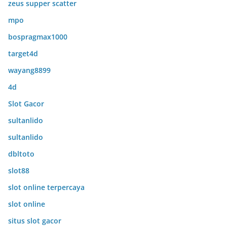
zeus supper scatter
mpo
bospragmax1000
target4d
wayang8899
4d
Slot Gacor
sultanlido
sultanlido
dbltoto
slot88
slot online terpercaya
slot online
situs slot gacor