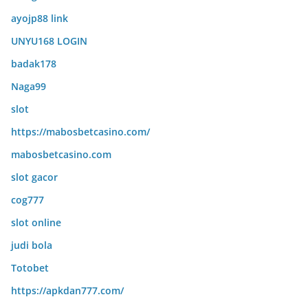
ayojp88 link
UNYU168 LOGIN
badak178
Naga99
slot
https://mabosbetcasino.com/
mabosbetcasino.com
slot gacor
cog777
slot online
judi bola
Totobet
https://apkdan777.com/