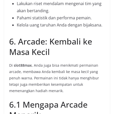
Lakukan riset mendalam mengenai tim yang
akan bertanding.
Pahami statistik dan performa pemain.
Kelola uang taruhan Anda dengan bijaksana.
6. Arcade: Kembali ke
Masa Kecil
Di
slot88max
, Anda juga bisa menikmati permainan
arcade, membawa Anda kembali ke masa kecil yang
penuh warna. Permainan ini tidak hanya menghibur
tetapi juga memberikan kesempatan untuk
memenangkan hadiah menarik.
6.1 Mengapa Arcade