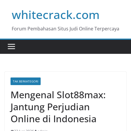
Skip
whitecrack.com
to
content
Forum Pembahasan Situs Judi Online Terpercaya
TAK BERKATEGORI
Mengenal Slot88max:
Jantung Perjudian
Online di Indonesia