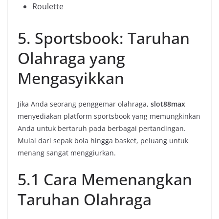
Roulette
5. Sportsbook: Taruhan
Olahraga yang
Mengasyikkan
Jika Anda seorang penggemar olahraga,
slot88max
menyediakan platform sportsbook yang memungkinkan
Anda untuk bertaruh pada berbagai pertandingan.
Mulai dari sepak bola hingga basket, peluang untuk
menang sangat menggiurkan.
5.1 Cara Memenangkan
Taruhan Olahraga