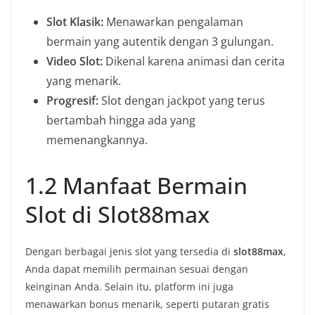
Slot Klasik:
Menawarkan pengalaman
bermain yang autentik dengan 3 gulungan.
Video Slot:
Dikenal karena animasi dan cerita
yang menarik.
Progresif:
Slot dengan jackpot yang terus
bertambah hingga ada yang
memenangkannya.
1.2 Manfaat Bermain
Slot di Slot88max
Dengan berbagai jenis slot yang tersedia di
slot88max
,
Anda dapat memilih permainan sesuai dengan
keinginan Anda. Selain itu, platform ini juga
menawarkan bonus menarik, seperti putaran gratis