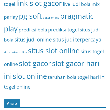
link slot gacor
togel
live judi bola
mix
pg soft
pragmatic
parlay
poker online
play
prediksi togel
prediksi bola
situs judi
situs judi online
situs judi terpercaya
bola
situs slot online
situs togel
situs poker online
slot gacor
slot gacor hari
online
ini
slot online
togel hari ini
taruhan bola
togel online
Arsip