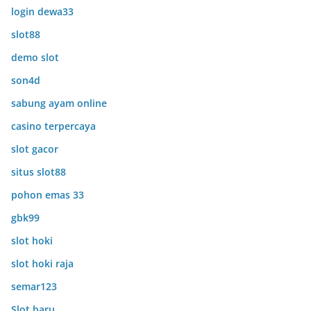
login dewa33
slot88
demo slot
son4d
sabung ayam online
casino terpercaya
slot gacor
situs slot88
pohon emas 33
gbk99
slot hoki
slot hoki raja
semar123
Slot baru