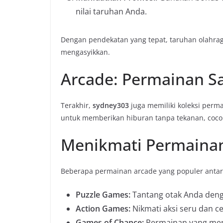
nilai taruhan Anda.
Dengan pendekatan yang tepat, taruhan olahra
mengasyikkan.
Arcade: Permainan S
Terakhir,
sydney303
juga memiliki koleksi perm
untuk memberikan hiburan tanpa tekanan, cocok
Menikmati Permaina
Beberapa permainan arcade yang populer antara
Puzzle Games:
Tantang otak Anda denga
Action Games:
Nikmati aksi seru dan ce
Games of Chance:
Permainan yang me