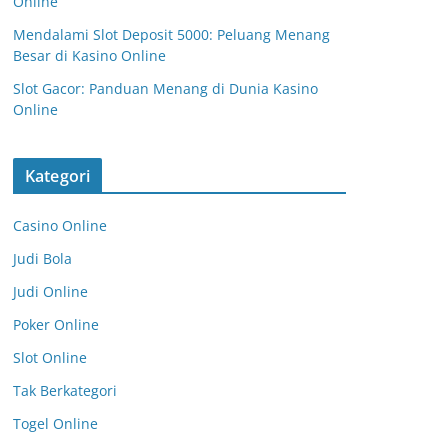
Online
Mendalami Slot Deposit 5000: Peluang Menang
Besar di Kasino Online
Slot Gacor: Panduan Menang di Dunia Kasino
Online
Kategori
Casino Online
Judi Bola
Judi Online
Poker Online
Slot Online
Tak Berkategori
Togel Online