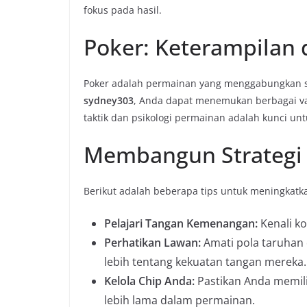
fokus pada hasil.
Poker: Keterampilan 
Poker adalah permainan yang menggabungkan str
sydney303
, Anda dapat menemukan berbagai va
taktik dan psikologi permainan adalah kunci un
Membangun Strategi P
Berikut adalah beberapa tips untuk meningkat
Pelajari Tangan Kemenangan:
Kenali k
Perhatikan Lawan:
Amati pola taruhan 
lebih tentang kekuatan tangan mereka.
Kelola Chip Anda:
Pastikan Anda memili
lebih lama dalam permainan.