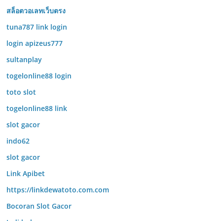
สล็อตวอเลทเว็บตรง
tuna787 link login
login apizeus777
sultanplay
togelonline88 login
toto slot
togelonline88 link
slot gacor
indo62
slot gacor
Link Apibet
https://linkdewatoto.com.com
Bocoran Slot Gacor