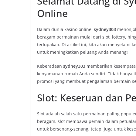
Selamat Datang di Sy
Online
Dalam dunia kasino online,
sydney303
menonjol 
beragam permainan mulai dari slot, lottery, h
terlupakan. Di artikel ini, kita akan menyelam
untuk meningkatkan peluang Anda menang!
Keberadaan
sydney303
memberikan kesempatan 
kenyamanan rumah Anda sendiri. Tidak hanya i
promosi yang membuat pengalaman bermain se
Slot: Keseruan dan 
Slot adalah salah satu permainan paling popule
beragam, slot membawa pemain dalam petualan
untuk bersenang-senang, tetapi juga untuk k