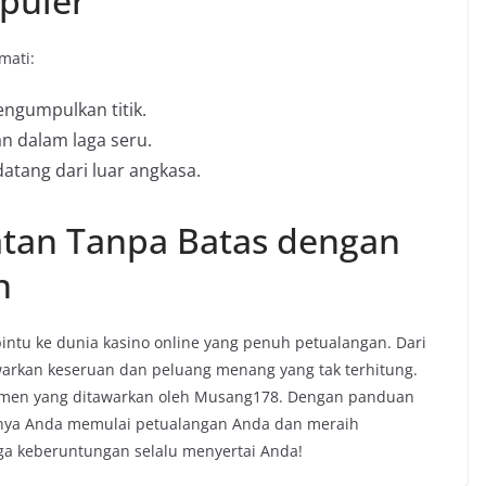
puler
mati:
ngumpulkan titik.
n dalam laga seru.
atang dari luar angkasa.
tan Tanpa Batas dengan
n
ntu ke dunia kasino online yang penuh petualangan. Dari
awarkan keseruan dan peluang menang yang tak terhitung.
momen yang ditawarkan oleh Musang178. Dengan panduan
atnya Anda memulai petualangan Anda dan meraih
a keberuntungan selalu menyertai Anda!