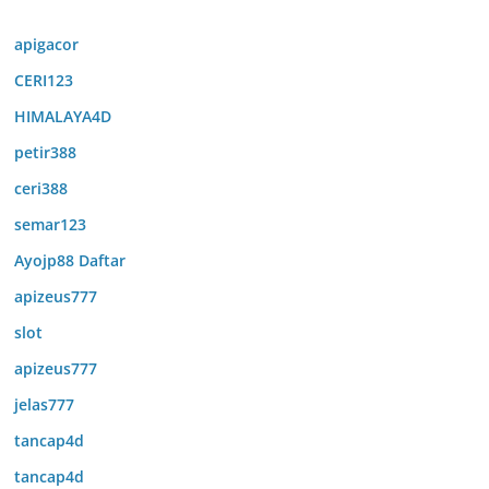
apigacor
CERI123
HIMALAYA4D
petir388
ceri388
semar123
Ayojp88 Daftar
apizeus777
slot
apizeus777
jelas777
tancap4d
tancap4d