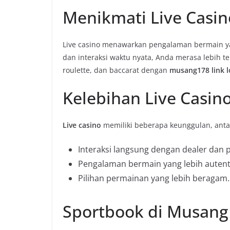
Menikmati Live Casi
Live casino menawarkan pengalaman bermain yan
dan interaksi waktu nyata, Anda merasa lebih te
roulette, dan baccarat dengan
musang178 link l
Kelebihan Live Casin
Live casino
memiliki beberapa keunggulan, antar
Interaksi langsung dengan dealer dan p
Pengalaman bermain yang lebih autent
Pilihan permainan yang lebih beragam.
Sportbook di Musang