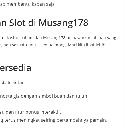
siap membantu kapan saja.
n Slot di Musang178
er di kasino online, dan Musang178 menawarkan pilihan yang
, ada sesuatu untuk semua orang. Mari kita lihat lebih
Tersedia
Anda temukan:
ostalgia dengan simbol buah dan tujuh
 dan fitur bonus interaktif.
g terus meningkat seiring bertambahnya pemain.