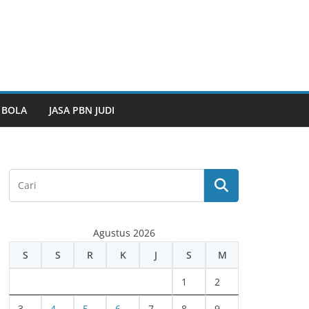
I BOLA
JASA PBN JUDI
Agustus 2026
S
S
R
K
J
S
M
1
2
3
4
5
6
7
8
9