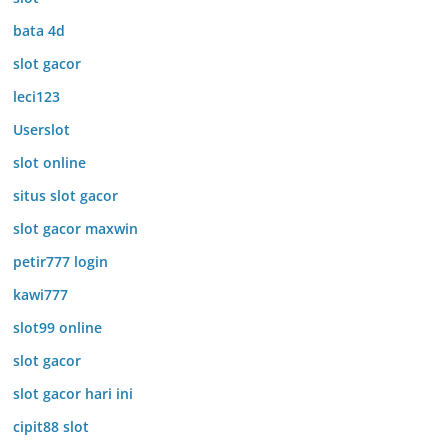
bata 4d
slot gacor
leci123
Userslot
slot online
situs slot gacor
slot gacor maxwin
petir777 login
kawi777
slot99 online
slot gacor
slot gacor hari ini
cipit88 slot