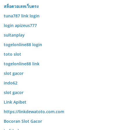
สล็อตวอเลทเว็บตรง
tuna787 link login
login apizeus777
sultanplay
togelonline88 login
toto slot
togelonline88 link
slot gacor
indo62
slot gacor
Link Apibet
https://linkdewatoto.com.com
Bocoran Slot Gacor