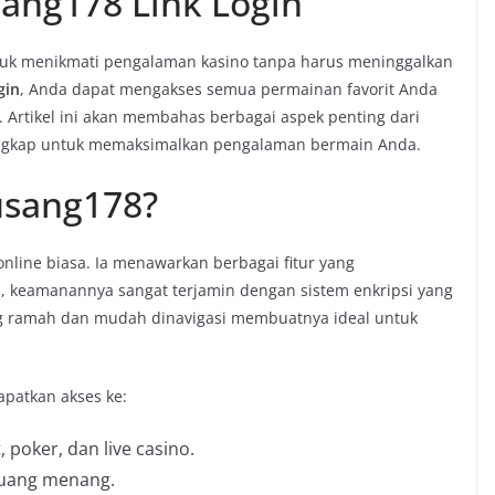
ng178 Link Login
untuk menikmati pengalaman kasino tanpa harus meninggalkan
gin
, Anda dapat mengakses semua permainan favorit Anda
 Artikel ini akan membahas berbagai aspek penting dari
engkap untuk memaksimalkan pengalaman bermain Anda.
sang178?
nline biasa. Ia menawarkan berbagai fitur yang
 keamanannya sangat terjamin dengan sistem enkripsi yang
ng ramah dan mudah dinavigasi membuatnya ideal untuk
patkan akses ke:
 poker, dan live casino.
luang menang.