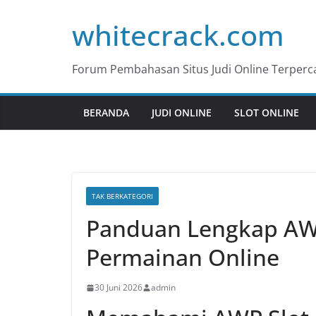
Skip
whitecrack.com
to
content
Forum Pembahasan Situs Judi Online Terperc
BERANDA
JUDI ONLINE
SLOT ONLINE
TAK BERKATEGORI
Panduan Lengkap AWP
Permainan Online
30 Juni 2026
admin