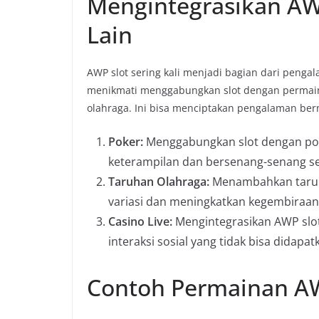
Mengintegrasikan AW
Lain
AWP slot sering kali menjadi bagian dari penga
menikmati menggabungkan slot dengan permainan
olahraga. Ini bisa menciptakan pengalaman ber
Poker:
Menggabungkan slot dengan pok
keterampilan dan bersenang-senang se
Taruhan Olahraga:
Menambahkan taruh
variasi dan meningkatkan kegembiraan
Casino Live:
Mengintegrasikan AWP slo
interaksi sosial yang tidak bisa didapa
Contoh Permainan AW