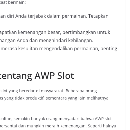
saat bermain:
an diri Anda terjebak dalam permainan. Tetapkan
apatkan kemenangan besar, pertimbangkan untuk
nangan Anda dan menghindari kehilangan.
 merasa kesulitan mengendalikan permainan, penting
tentang AWP Slot
 slot yang beredar di masyarakat. Beberapa orang
s yang tidak produktif, sementara yang lain melihatnya
 online, semakin banyak orang menyadari bahwa AWP slot
ersantai dan mungkin meraih kemenangan. Seperti halnya