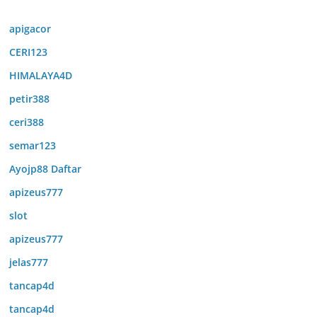
apigacor
CERI123
HIMALAYA4D
petir388
ceri388
semar123
Ayojp88 Daftar
apizeus777
slot
apizeus777
jelas777
tancap4d
tancap4d