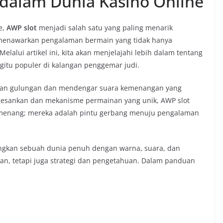
alam Dunia Kasino Online
e,
AWP slot
menjadi salah satu yang paling menarik
, menawarkan pengalaman bermain yang tidak hanya
lalui artikel ini, kita akan menjelajahi lebih dalam tentang
gitu populer di kalangan penggemar judi.
kan gulungan dan mendengar suara kemenangan yang
gesankan dan mekanisme permainan yang unik, AWP slot
 menang; mereka adalah pintu gerbang menuju pengalaman
angkan sebuah dunia penuh dengan warna, suara, dan
an, tetapi juga strategi dan pengetahuan. Dalam panduan