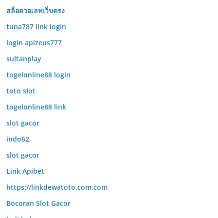
สล็อตวอเลทเว็บตรง
tuna787 link login
login apizeus777
sultanplay
togelonline88 login
toto slot
togelonline88 link
slot gacor
indo62
slot gacor
Link Apibet
https://linkdewatoto.com.com
Bocoran Slot Gacor