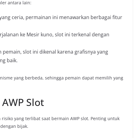
er antara lain:
yang ceria, permainan ini menawarkan berbagai fitur
anan ke Mesir kuno, slot ini terkenal dengan
n pemain, slot ini dikenal karena grafisnya yang
g baik.
anisme yang berbeda, sehingga pemain dapat memilih yang
 AWP Slot
 risiko yang terlibat saat bermain AWP slot. Penting untuk
dengan bijak.