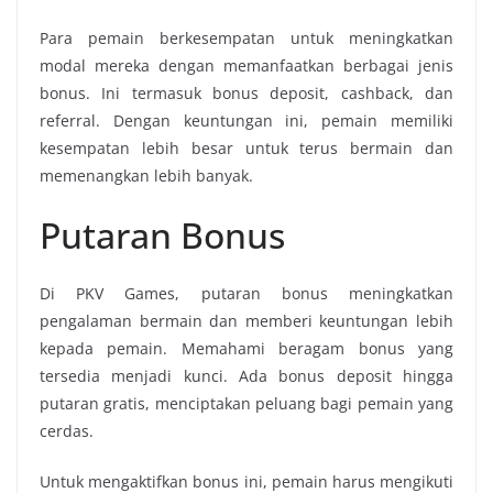
Para pemain berkesempatan untuk meningkatkan
modal mereka dengan memanfaatkan berbagai jenis
bonus. Ini termasuk bonus deposit, cashback, dan
referral. Dengan keuntungan ini, pemain memiliki
kesempatan lebih besar untuk terus bermain dan
memenangkan lebih banyak.
Putaran Bonus
Di PKV Games, putaran bonus meningkatkan
pengalaman bermain dan memberi keuntungan lebih
kepada pemain. Memahami beragam bonus yang
tersedia menjadi kunci. Ada bonus deposit hingga
putaran gratis, menciptakan peluang bagi pemain yang
cerdas.
Untuk mengaktifkan bonus ini, pemain harus mengikuti