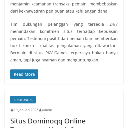
menjamin keamanan transaksi pemain, membebaskan
dari kekhawatiran penipuan atau kehilangan dana.
Tim dukungan pelanggan yang tersedia 24/7
menandakan komitmen situs terhadap kepuasan
pemain. Testimoni positif dari pemain lain memberikan
bukti konkret kualitas pengalaman yang ditawarkan.
Bermain di situs PKV Games terpercaya bukan hanya
aman, tapi juga nyaman dan menguntungkan.
Read More
POKER ONLINE
19 Januari 2025
admin
Situs Dominoqq Online