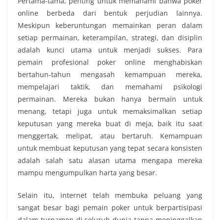
Pertama-tama, penting untuk memahami bahwa poker
online berbeda dari bentuk perjudian lainnya.
Meskipun keberuntungan memainkan peran dalam
setiap permainan, keterampilan, strategi, dan disiplin
adalah kunci utama untuk menjadi sukses. Para
pemain profesional poker online menghabiskan
bertahun-tahun mengasah kemampuan mereka,
mempelajari taktik, dan memahami psikologi
permainan. Mereka bukan hanya bermain untuk
menang, tetapi juga untuk memaksimalkan setiap
keputusan yang mereka buat di meja, baik itu saat
menggertak, melipat, atau bertaruh. Kemampuan
untuk membuat keputusan yang tepat secara konsisten
adalah salah satu alasan utama mengapa mereka
mampu mengumpulkan harta yang besar.
Selain itu, internet telah membuka peluang yang
sangat besar bagi pemain poker untuk berpartisipasi
dalam turnamen di seluruh dunia tanpa meninggalkan