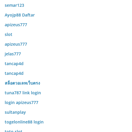
semar123
Ayojp88 Daftar
apizeus777
slot
apizeus777
jelas777
tancap4d
tancap4d
สล็อตวอเลทเว็บตรง
tuna787 link login
login apizeus777
sultanplay
togelonline88 login
toto slot