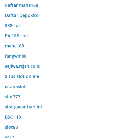
daftar maha168
Daftar Depoxito
888slot
Pin188 slot
maha168
fangwin88
sejiwa.rsjsh.co.id
Situs slot online
istanaslot
slot777
slot gacor hari ini
BSO118
slot88
ss77