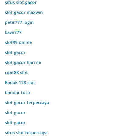
situs slot gacor
slot gacor maxwin
petir777 login
kawi777
slot99 online
slot gacor
slot gacor hari ini
cipit88 slot
Badak 178 slot
bandar toto
slot gacor terpercaya
slot gacor
slot gacor
situs slot terpercaya