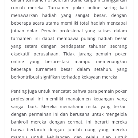
rumah mereka. Turnamen poker online sering kali
menawarkan hadiah yang sangat besar, dengan
beberapa acara utama memiliki total hadiah mencapai
jutaan dolar. Pemain profesional yang sukses dalam
turnamen ini dapat membawa pulang hadiah besar
yang setara dengan pendapatan tahunan seorang
eksekutif perusahaan. Tidak jarang pemain poker
online yang berprestasi mampu memenangkan
beberapa turnamen besar dalam setahun, yang
berkontribusi signifikan terhadap kekayaan mereka.
Penting juga untuk mencatat bahwa para pemain poker
profesional ini memiliki manajemen keuangan yang
sangat baik. Mereka memahami risiko yang terkait
dengan permainan ini dan berusaha untuk mengelola
bankroll mereka dengan cermat. Ini berarti mereka
hanya bertaruh dengan jumlah uang yang mereka
mampu untuk kehilangan dan selalu siap untuk