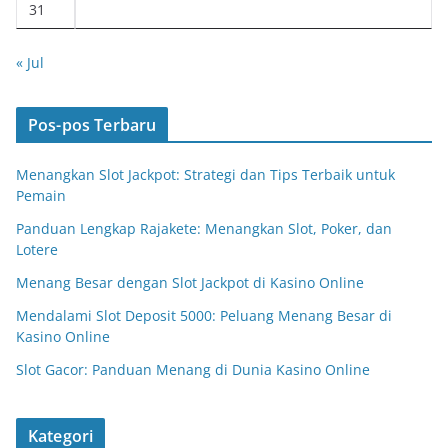
31
« Jul
Pos-pos Terbaru
Menangkan Slot Jackpot: Strategi dan Tips Terbaik untuk
Pemain
Panduan Lengkap Rajakete: Menangkan Slot, Poker, dan
Lotere
Menang Besar dengan Slot Jackpot di Kasino Online
Mendalami Slot Deposit 5000: Peluang Menang Besar di
Kasino Online
Slot Gacor: Panduan Menang di Dunia Kasino Online
Kategori