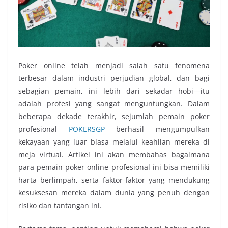
Poker online telah menjadi salah satu fenomena
terbesar dalam industri perjudian global, dan bagi
sebagian pemain, ini lebih dari sekadar hobi—itu
adalah profesi yang sangat menguntungkan. Dalam
beberapa dekade terakhir, sejumlah pemain poker
profesional
POKERSGP
berhasil mengumpulkan
kekayaan yang luar biasa melalui keahlian mereka di
meja virtual. Artikel ini akan membahas bagaimana
para pemain poker online profesional ini bisa memiliki
harta berlimpah, serta faktor-faktor yang mendukung
kesuksesan mereka dalam dunia yang penuh dengan
risiko dan tantangan ini.