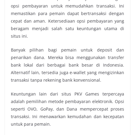
opsi pembayaran untuk memudahkan transaksi. Ini
memastikan para pemain dapat bertransaksi dengan
cepat dan aman. Ketersediaan opsi pembayaran yang
beragam menjadi salah satu keuntungan utama di
situs ini.
Banyak pilihan bagi pemain untuk deposit dan
penarikan dana. Mereka bisa menggunakan transfer
bank lokal dari berbagai bank besar di Indonesia.
Alternatif lain, tersedia juga e-wallet yang mengizinkan
transaksi tanpa rekening bank konvensional.
Keuntungan lain dari situs PKV Games terpercaya
adalah pemilihan metode pembayaran elektronik. Opsi
seperti OVO, GoPay, dan Dana mempercepat proses
transaksi. Ini menawarkan kemudahan dan kecepatan
untuk para pemain.