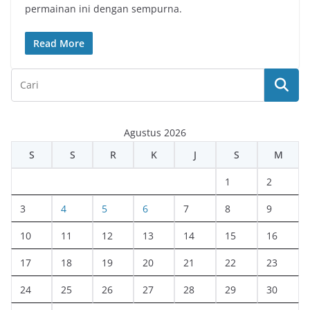
permainan ini dengan sempurna.
Read More
Agustus 2026
S
S
R
K
J
S
M
1
2
3
4
5
6
7
8
9
10
11
12
13
14
15
16
17
18
19
20
21
22
23
24
25
26
27
28
29
30