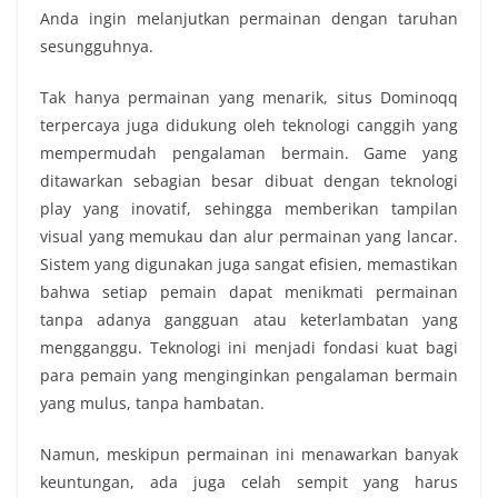
Anda ingin melanjutkan permainan dengan taruhan
sesungguhnya.
Tak hanya permainan yang menarik, situs Dominoqq
terpercaya juga didukung oleh teknologi canggih yang
mempermudah pengalaman bermain. Game yang
ditawarkan sebagian besar dibuat dengan teknologi
play yang inovatif, sehingga memberikan tampilan
visual yang memukau dan alur permainan yang lancar.
Sistem yang digunakan juga sangat efisien, memastikan
bahwa setiap pemain dapat menikmati permainan
tanpa adanya gangguan atau keterlambatan yang
mengganggu. Teknologi ini menjadi fondasi kuat bagi
para pemain yang menginginkan pengalaman bermain
yang mulus, tanpa hambatan.
Namun, meskipun permainan ini menawarkan banyak
keuntungan, ada juga celah sempit yang harus