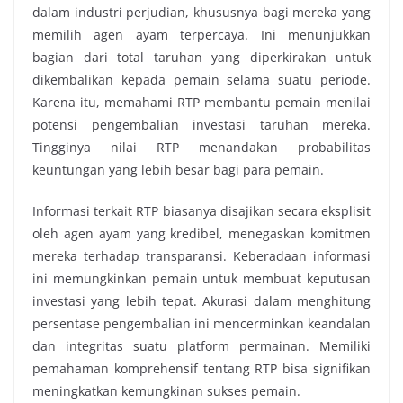
dalam industri perjudian, khususnya bagi mereka yang
memilih agen ayam terpercaya. Ini menunjukkan
bagian dari total taruhan yang diperkirakan untuk
dikembalikan kepada pemain selama suatu periode.
Karena itu, memahami RTP membantu pemain menilai
potensi pengembalian investasi taruhan mereka.
Tingginya nilai RTP menandakan probabilitas
keuntungan yang lebih besar bagi para pemain.
Informasi terkait RTP biasanya disajikan secara eksplisit
oleh agen ayam yang kredibel, menegaskan komitmen
mereka terhadap transparansi. Keberadaan informasi
ini memungkinkan pemain untuk membuat keputusan
investasi yang lebih tepat. Akurasi dalam menghitung
persentase pengembalian ini mencerminkan keandalan
dan integritas suatu platform permainan. Memiliki
pemahaman komprehensif tentang RTP bisa signifikan
meningkatkan kemungkinan sukses pemain.