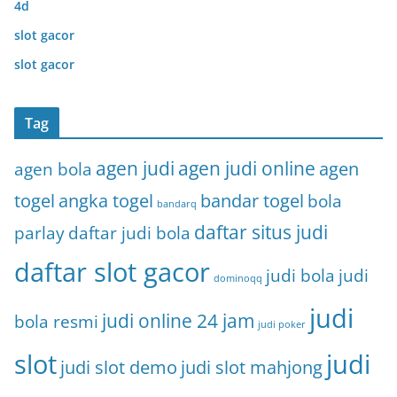
4d
slot gacor
slot gacor
Tag
agen judi
agen judi online
agen
agen bola
togel
angka togel
bandar togel
bola
bandarq
daftar situs judi
parlay
daftar judi bola
daftar slot gacor
judi bola
judi
dominoqq
judi
judi online 24 jam
bola resmi
judi poker
slot
judi
judi slot demo
judi slot mahjong