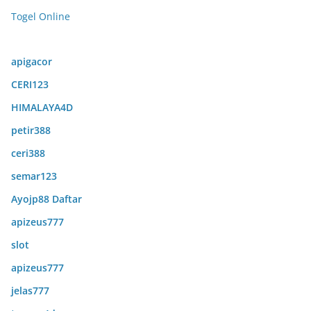
Togel Online
apigacor
CERI123
HIMALAYA4D
petir388
ceri388
semar123
Ayojp88 Daftar
apizeus777
slot
apizeus777
jelas777