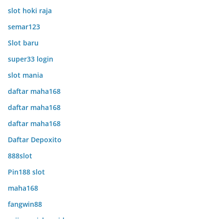
slot hoki raja
semar123
Slot baru
super33 login
slot mania
daftar maha168
daftar maha168
daftar maha168
Daftar Depoxito
888slot
Pin188 slot
maha168
fangwin88