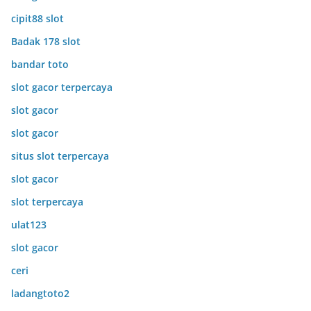
cipit88 slot
Badak 178 slot
bandar toto
slot gacor terpercaya
slot gacor
slot gacor
situs slot terpercaya
slot gacor
slot terpercaya
ulat123
slot gacor
ceri
ladangtoto2