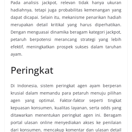
Pada analisis jackpot, relevan tidak hanya ukuran
hadiahnya, tetapi juga probabilitas kemenangan yang
dapat dicapai. Selain itu, mekanisme penarikan hadiah
merupakan detail kritikal yang harus diperhatikan.
Dengan menguasai dinamika beragam kategori jackpot,
petaruh berpotensi merancang strategi yang lebih
efektif, meningkatkan prospek sukses dalam taruhan
ayam.
Peringkat
Di Indonesia, sistem peringkat agen ayam berperan
krusial dalam memandu para petaruh menuju pilihan
agen yang optimal. Faktor-faktor seperti tingkat
kepuasan konsumen, kualitas layanan, serta odds yang
ditawarkan menentukan peringkat agen ini. Beragam
portal ulasan online menyediakan akses ke penilaian
dari konsumen, mencakup komentar dan ulasan detail