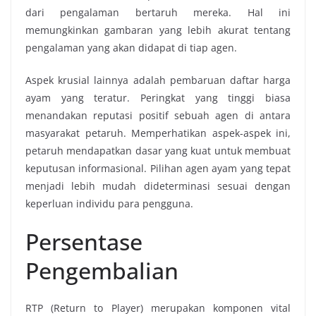
dari pengalaman bertaruh mereka. Hal ini
memungkinkan gambaran yang lebih akurat tentang
pengalaman yang akan didapat di tiap agen.
Aspek krusial lainnya adalah pembaruan daftar harga
ayam yang teratur. Peringkat yang tinggi biasa
menandakan reputasi positif sebuah agen di antara
masyarakat petaruh. Memperhatikan aspek-aspek ini,
petaruh mendapatkan dasar yang kuat untuk membuat
keputusan informasional. Pilihan agen ayam yang tepat
menjadi lebih mudah dideterminasi sesuai dengan
keperluan individu para pengguna.
Persentase
Pengembalian
RTP (Return to Player) merupakan komponen vital