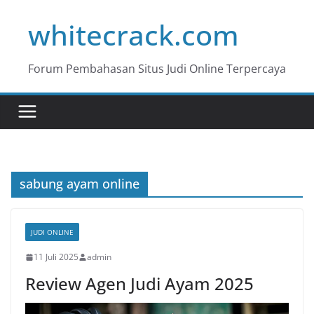
Skip
whitecrack.com
to
content
Forum Pembahasan Situs Judi Online Terpercaya
sabung ayam online
JUDI ONLINE
11 Juli 2025
admin
Review Agen Judi Ayam 2025