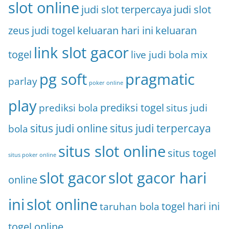
slot online
judi slot terpercaya
judi slot
zeus
judi togel
keluaran hari ini
keluaran
link slot gacor
togel
live judi bola
mix
pg soft
pragmatic
parlay
poker online
play
prediksi togel
prediksi bola
situs judi
situs judi online
situs judi terpercaya
bola
situs slot online
situs togel
situs poker online
slot gacor
slot gacor hari
online
ini
slot online
togel hari ini
taruhan bola
togel online