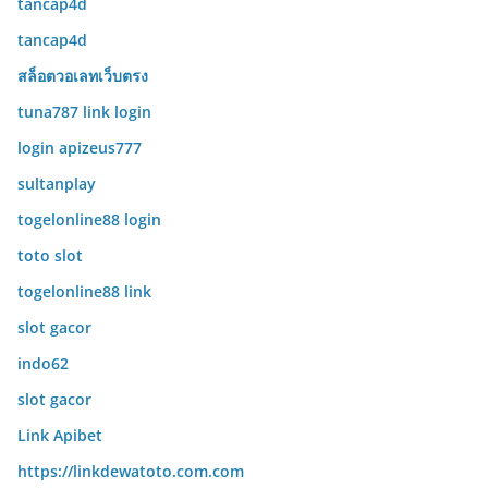
tancap4d
tancap4d
สล็อตวอเลทเว็บตรง
tuna787 link login
login apizeus777
sultanplay
togelonline88 login
toto slot
togelonline88 link
slot gacor
indo62
slot gacor
Link Apibet
https://linkdewatoto.com.com