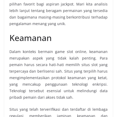
pilihan favorit bagi aspiran jackpot. Mari kita analisis
lebih lanjut tentang beragam permainan yang tersedia
dan bagaimana masing-masing berkontribusi terhadap
pengalaman menang yang unik.
Keamanan
Dalam konteks bermain game slot online, keamanan
merupakan aspek yang tidak kalah penting. Para
pemain harus secara hati-hati memilih situs slot yang
terpercaya dan berlisensi sah. Situs yang terpilih harus
mengimplementasikan protokol keamanan yang ketat,
yang mencakup penggunaan teknologi enkripsi.
Teknologi tersebut esensial untuk melindungi data
pribadi pemain dari akses tidak sah.
Situs yang telah terverifikasi dan terdaftar di lembaga
regulasi memberikan jaminan keamanan dan