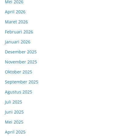
Mei 2026
April 2026
Maret 2026
Februari 2026
Januari 2026
Desember 2025
November 2025
Oktober 2025
September 2025
Agustus 2025
Juli 2025
Juni 2025
Mei 2025
April 2025