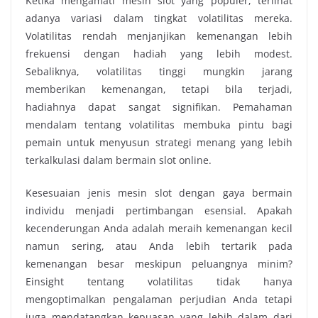
Ketika mengamati mesin slot yang populer, terlihat
adanya variasi dalam tingkat volatilitas mereka.
Volatilitas rendah menjanjikan kemenangan lebih
frekuensi dengan hadiah yang lebih modest.
Sebaliknya, volatilitas tinggi mungkin jarang
memberikan kemenangan, tetapi bila terjadi,
hadiahnya dapat sangat signifikan. Pemahaman
mendalam tentang volatilitas membuka pintu bagi
pemain untuk menyusun strategi menang yang lebih
terkalkulasi dalam bermain slot online.
Kesesuaian jenis mesin slot dengan gaya bermain
individu menjadi pertimbangan esensial. Apakah
kecenderungan Anda adalah meraih kemenangan kecil
namun sering, atau Anda lebih tertarik pada
kemenangan besar meskipun peluangnya minim?
Einsight tentang volatilitas tidak hanya
mengoptimalkan pengalaman perjudian Anda tetapi
juga mendatangkan kepuasan yang lebih dalam dari