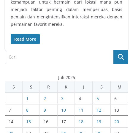
kemampuan untuk bermain dari lokasi mana pun
menjadi faktor penting dalam memperluas basis
pemain dan mengintensifkan interaksi mereka dengan
permainan favorit mereka.
Read More
Juli 2025
S
S
R
K
J
S
M
1
2
3
4
5
6
7
8
9
10
11
12
13
14
15
16
17
18
19
20