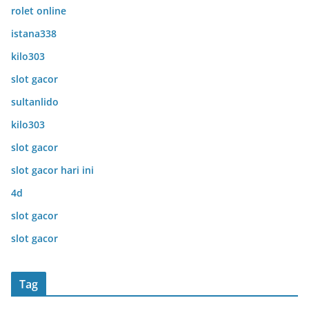
rolet online
istana338
kilo303
slot gacor
sultanlido
kilo303
slot gacor
slot gacor hari ini
4d
slot gacor
slot gacor
Tag