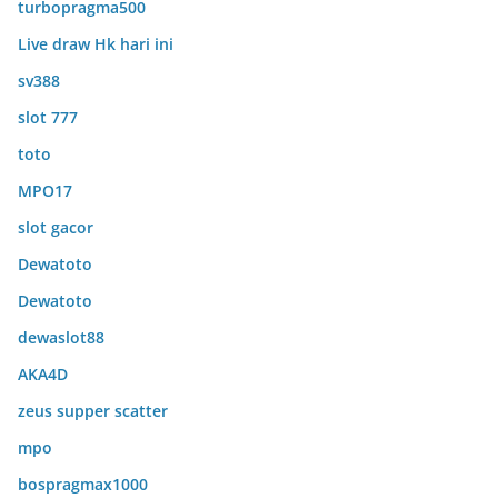
turbopragma500
Live draw Hk hari ini
sv388
slot 777
toto
MPO17
slot gacor
Dewatoto
Dewatoto
dewaslot88
AKA4D
zeus supper scatter
mpo
bospragmax1000