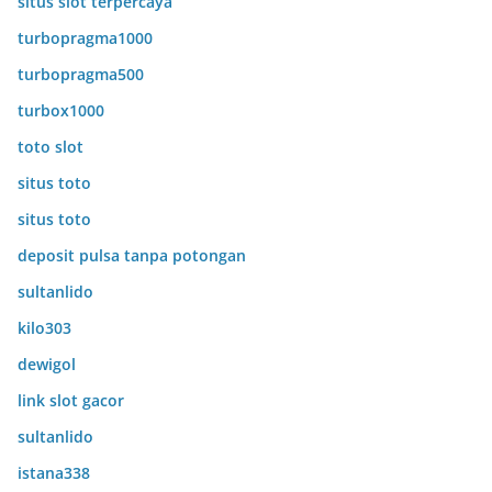
situs slot terpercaya
turbopragma1000
turbopragma500
turbox1000
toto slot
situs toto
situs toto
deposit pulsa tanpa potongan
sultanlido
kilo303
dewigol
link slot gacor
sultanlido
istana338