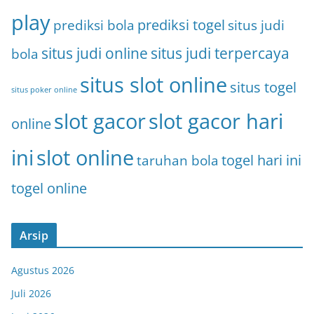
play
prediksi togel
prediksi bola
situs judi
situs judi online
situs judi terpercaya
bola
situs slot online
situs togel
situs poker online
slot gacor
slot gacor hari
online
ini
slot online
togel hari ini
taruhan bola
togel online
Arsip
Agustus 2026
Juli 2026