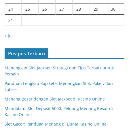
24
25
26
27
28
29
30
31
« Jul
Pos-pos Terbaru
Menangkan Slot Jackpot: Strategi dan Tips Terbaik untuk
Pemain
Panduan Lengkap Rajakete: Menangkan Slot, Poker, dan
Lotere
Menang Besar dengan Slot Jackpot di Kasino Online
Mendalami Slot Deposit 5000: Peluang Menang Besar di
Kasino Online
Slot Gacor: Panduan Menang di Dunia Kasino Online