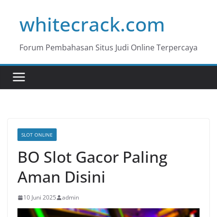
Skip
whitecrack.com
to
content
Forum Pembahasan Situs Judi Online Terpercaya
SLOT ONLINE
BO Slot Gacor Paling
Aman Disini
10 Juni 2025
admin