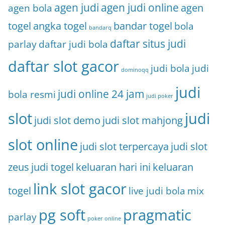
agen judi
agen judi online
agen
agen bola
togel
angka togel
bandar togel
bola
bandarq
daftar situs judi
parlay
daftar judi bola
daftar slot gacor
judi bola
judi
dominoqq
judi
judi online 24 jam
bola resmi
judi poker
slot
judi
judi slot demo
judi slot mahjong
slot online
judi slot terpercaya
judi slot
zeus
judi togel
keluaran hari ini
keluaran
link slot gacor
togel
live judi bola
mix
pg soft
pragmatic
parlay
poker online