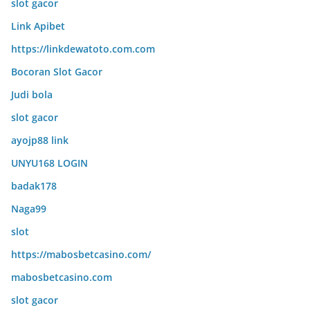
slot gacor
Link Apibet
https://linkdewatoto.com.com
Bocoran Slot Gacor
Judi bola
slot gacor
ayojp88 link
UNYU168 LOGIN
badak178
Naga99
slot
https://mabosbetcasino.com/
mabosbetcasino.com
slot gacor