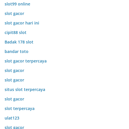
slot99 online
slot gacor
slot gacor hari ini
cipit88 slot
Badak 178 slot
bandar toto
slot gacor terpercaya
slot gacor
slot gacor
situs slot terpercaya
slot gacor
slot terpercaya
ulat123
slot gacor