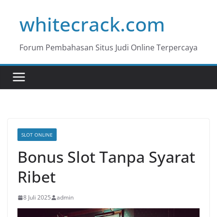
Skip
whitecrack.com
to
content
Forum Pembahasan Situs Judi Online Terpercaya
SLOT ONLINE
Bonus Slot Tanpa Syarat
Ribet
8 Juli 2025
admin