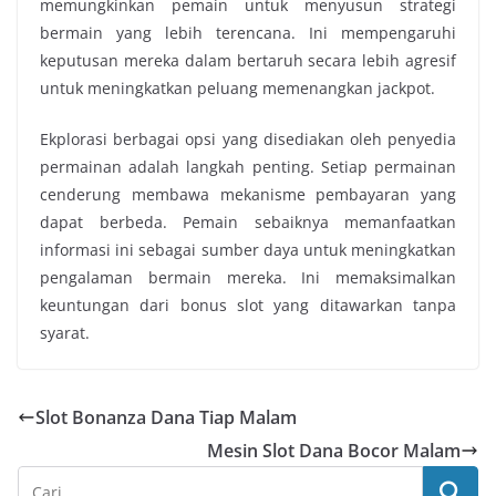
memungkinkan pemain untuk menyusun strategi
bermain yang lebih terencana. Ini mempengaruhi
keputusan mereka dalam bertaruh secara lebih agresif
untuk meningkatkan peluang memenangkan jackpot.
Ekplorasi berbagai opsi yang disediakan oleh penyedia
permainan adalah langkah penting. Setiap permainan
cenderung membawa mekanisme pembayaran yang
dapat berbeda. Pemain sebaiknya memanfaatkan
informasi ini sebagai sumber daya untuk meningkatkan
pengalaman bermain mereka. Ini memaksimalkan
keuntungan dari bonus slot yang ditawarkan tanpa
syarat.
Slot Bonanza Dana Tiap Malam
Mesin Slot Dana Bocor Malam