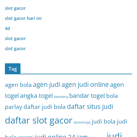
slot gacor
slot gacor hari ini
4d
slot gacor
slot gacor
Tag
agen judi
agen judi online
agen
agen bola
togel
angka togel
bandar togel
bola
bandarq
daftar situs judi
parlay
daftar judi bola
daftar slot gacor
judi bola
judi
dominoqq
judi
judi online 24 jam