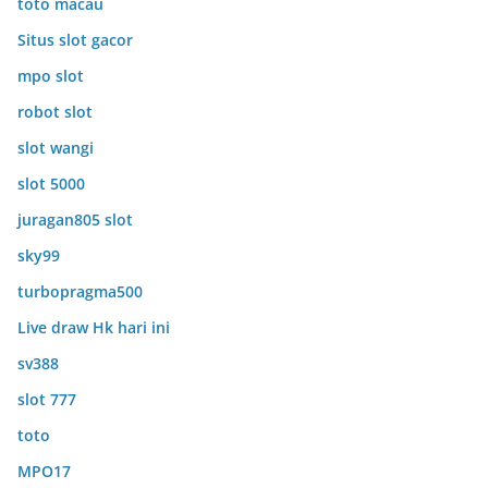
toto macau
Situs slot gacor
mpo slot
robot slot
slot wangi
slot 5000
juragan805 slot
sky99
turbopragma500
Live draw Hk hari ini
sv388
slot 777
toto
MPO17