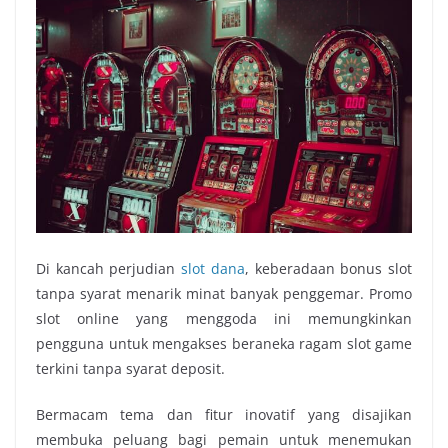
Di kancah perjudian
slot dana
, keberadaan bonus slot
tanpa syarat menarik minat banyak penggemar. Promo
slot online yang menggoda ini memungkinkan
pengguna untuk mengakses beraneka ragam slot game
terkini tanpa syarat deposit.
Bermacam tema dan fitur inovatif yang disajikan
membuka peluang bagi pemain untuk menemukan