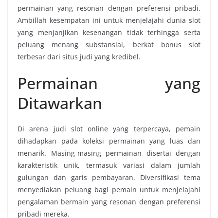
permainan yang resonan dengan preferensi pribadi.
Ambillah kesempatan ini untuk menjelajahi dunia slot
yang menjanjikan kesenangan tidak terhingga serta
peluang menang substansial, berkat bonus slot
terbesar dari situs judi yang kredibel.
Permainan yang
Ditawarkan
Di arena judi slot online yang terpercaya, pemain
dihadapkan pada koleksi permainan yang luas dan
menarik. Masing-masing permainan disertai dengan
karakteristik unik, termasuk variasi dalam jumlah
gulungan dan garis pembayaran. Diversifikasi tema
menyediakan peluang bagi pemain untuk menjelajahi
pengalaman bermain yang resonan dengan preferensi
pribadi mereka.