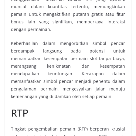
muncul dalam kuantitas tertentu, memungkinkan
pemain untuk mengaktifkan putaran gratis atau fitur
bonus lain yang signifikan, memperkaya interaksi
dengan permainan.
Keberhasilan dalam mengorbitkan simbol pencar
berdampak langsung pada potensi untuk
memanfaatkan kesempatan bermain slot tanpa biaya,
merangsang kenikmatan dan kesempatan
mendapatkan keuntungan. Kecakapan dalam
memanfaatkan simbol pencar menjadi penentu dalam
pengalaman bermain, mengesyalkan jalan menuju
kemenangan yang diidamkan oleh setiap pemain.
RTP
Tingkat pengembalian pemain (RTP) berperan krusial