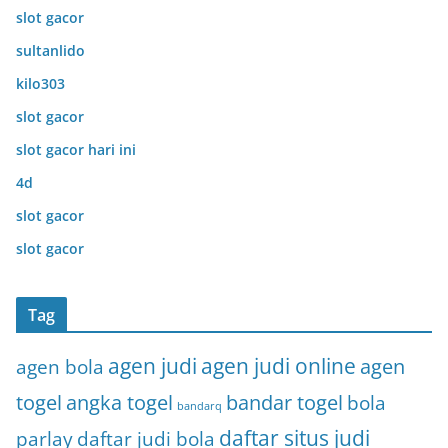
slot gacor
sultanlido
kilo303
slot gacor
slot gacor hari ini
4d
slot gacor
slot gacor
Tag
agen judi
agen judi online
agen
agen bola
togel
angka togel
bandar togel
bola
bandarq
daftar situs judi
parlay
daftar judi bola