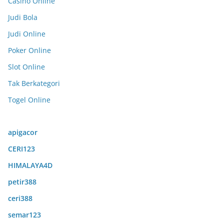
Casino Online
Judi Bola
Judi Online
Poker Online
Slot Online
Tak Berkategori
Togel Online
apigacor
CERI123
HIMALAYA4D
petir388
ceri388
semar123