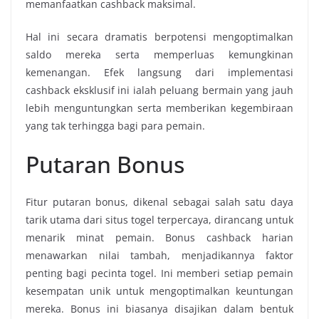
memanfaatkan cashback maksimal.
Hal ini secara dramatis berpotensi mengoptimalkan
saldo mereka serta memperluas kemungkinan
kemenangan. Efek langsung dari implementasi
cashback eksklusif ini ialah peluang bermain yang jauh
lebih menguntungkan serta memberikan kegembiraan
yang tak terhingga bagi para pemain.
Putaran Bonus
Fitur putaran bonus, dikenal sebagai salah satu daya
tarik utama dari situs togel terpercaya, dirancang untuk
menarik minat pemain. Bonus cashback harian
menawarkan nilai tambah, menjadikannya faktor
penting bagi pecinta togel. Ini memberi setiap pemain
kesempatan unik untuk mengoptimalkan keuntungan
mereka. Bonus ini biasanya disajikan dalam bentuk