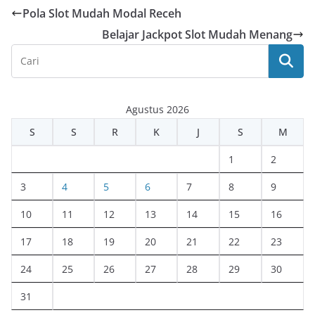
Pola Slot Mudah Modal Receh
Belajar Jackpot Slot Mudah Menang
Agustus 2026
S
S
R
K
J
S
M
1
2
3
4
5
6
7
8
9
10
11
12
13
14
15
16
17
18
19
20
21
22
23
24
25
26
27
28
29
30
31