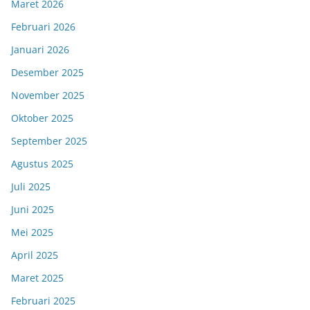
Maret 2026
Februari 2026
Januari 2026
Desember 2025
November 2025
Oktober 2025
September 2025
Agustus 2025
Juli 2025
Juni 2025
Mei 2025
April 2025
Maret 2025
Februari 2025