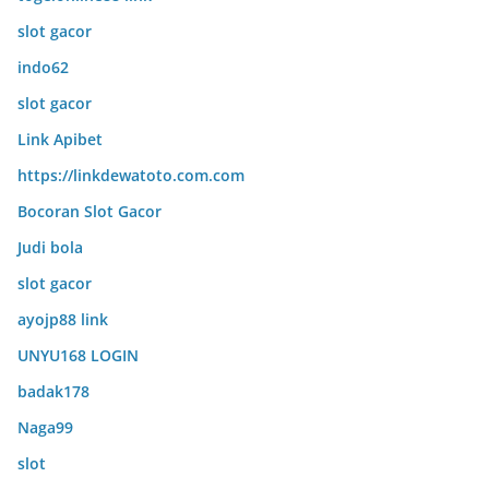
slot gacor
indo62
slot gacor
Link Apibet
https://linkdewatoto.com.com
Bocoran Slot Gacor
Judi bola
slot gacor
ayojp88 link
UNYU168 LOGIN
badak178
Naga99
slot