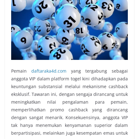
Pemain
daftaraka4d.com
yang tergabung sebagai
anggota VIP dalam platform togel kini dihadapkan pada
keuntungan substansial melalui mekanisme cashback
eksklusif. Tawaran ini, dengan sengaja dirancang untuk
meningkatkan nilai pengalaman para pemain,
memperlihatkan promo cashback yang dirancang
dengan sangat menarik. Konsekuensinya, anggota VIP
tak hanya menemukan kenyamanan superior dalam
berpartisipasi, melainkan juga kesempatan emas untuk