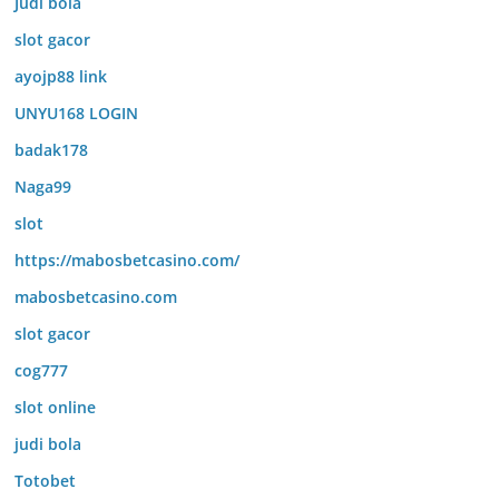
Judi bola
slot gacor
ayojp88 link
UNYU168 LOGIN
badak178
Naga99
slot
https://mabosbetcasino.com/
mabosbetcasino.com
slot gacor
cog777
slot online
judi bola
Totobet