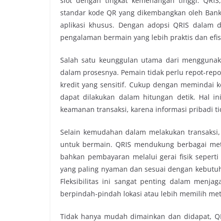
slot dengan tingkat kemenangan tinggi. QRI
standar kode QR yang dikembangkan oleh Bank 
aplikasi khusus. Dengan adopsi QRIS dalam d
pengalaman bermain yang lebih praktis dan efis
Salah satu keunggulan utama dari menggunak
dalam prosesnya. Pemain tidak perlu repot-rep
kredit yang sensitif. Cukup dengan memindai k
dapat dilakukan dalam hitungan detik. Hal i
keamanan transaksi, karena informasi pribadi ti
Selain kemudahan dalam melakukan transaks
untuk bermain. QRIS mendukung berbagai meto
bahkan pembayaran melalui gerai fisik sepert
yang paling nyaman dan sesuai dengan kebutuh
Fleksibilitas ini sangat penting dalam menj
berpindah-pindah lokasi atau lebih memilih me
Tidak hanya mudah dimainkan dan didapat, 