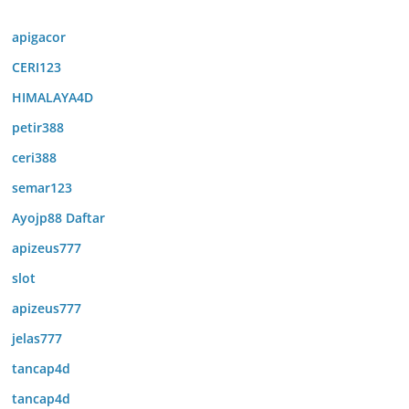
apigacor
CERI123
HIMALAYA4D
petir388
ceri388
semar123
Ayojp88 Daftar
apizeus777
slot
apizeus777
jelas777
tancap4d
tancap4d