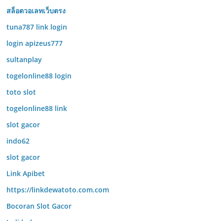
สล็อตวอเลทเว็บตรง
tuna787 link login
login apizeus777
sultanplay
togelonline88 login
toto slot
togelonline88 link
slot gacor
indo62
slot gacor
Link Apibet
https://linkdewatoto.com.com
Bocoran Slot Gacor