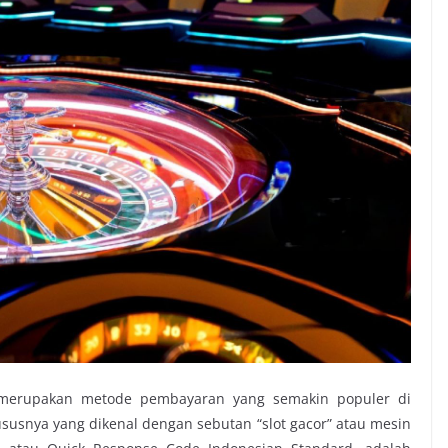
erupakan metode pembayaran yang semakin populer di
susnya yang dikenal dengan sebutan “slot gacor” atau mesin