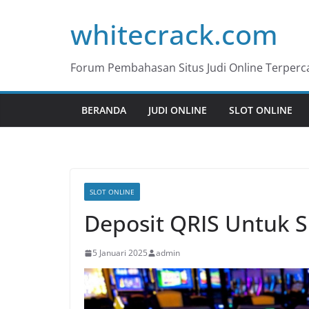
Skip
whitecrack.com
to
content
Forum Pembahasan Situs Judi Online Terperc
BERANDA
JUDI ONLINE
SLOT ONLINE
SLOT ONLINE
Deposit QRIS Untuk S
5 Januari 2025
admin