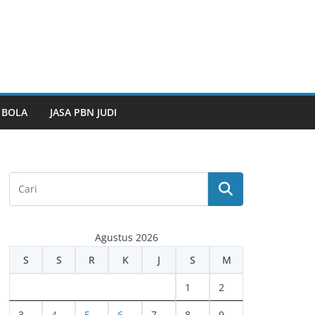
I BOLA
JASA PBN JUDI
Agustus 2026
S
S
R
K
J
S
M
1
2
3
4
5
6
7
8
9