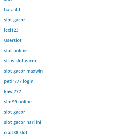
bata 4d
slot gacor
leci123
Userslot
slot online
situs slot gacor
slot gacor maxwin
petir777 login
kawi777
slot99 online
slot gacor
slot gacor hari ini
cipit88 slot