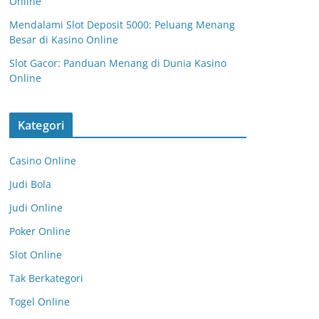
Online
Mendalami Slot Deposit 5000: Peluang Menang
Besar di Kasino Online
Slot Gacor: Panduan Menang di Dunia Kasino
Online
Kategori
Casino Online
Judi Bola
Judi Online
Poker Online
Slot Online
Tak Berkategori
Togel Online