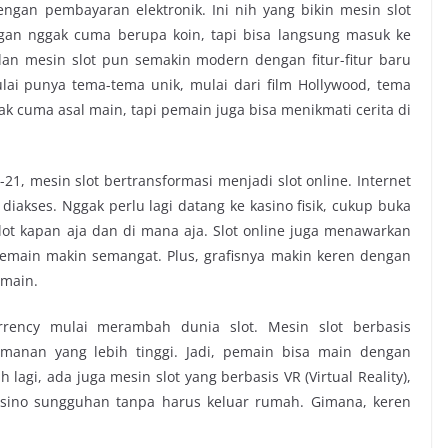
ngan pembayaran elektronik. Ini nih yang bikin mesin slot
gan nggak cuma berupa koin, tapi bisa langsung masuk ke
dan mesin slot pun semakin modern dengan fitur-fitur baru
lai punya tema-tema unik, mulai dari film Hollywood, tema
ak cuma asal main, tapi pemain juga bisa menikmati cerita di
21, mesin slot bertransformasi menjadi slot online. Internet
 diakses. Nggak perlu lagi datang ke kasino fisik, cukup buka
lot kapan aja dan di mana aja. Slot online juga menawarkan
pemain makin semangat. Plus, grafisnya makin keren dengan
 main.
urrency mulai merambah dunia slot. Mesin slot berbasis
manan yang lebih tinggi. Jadi, pemain bisa main dengan
lagi, ada juga mesin slot yang berbasis VR (Virtual Reality),
asino sungguhan tanpa harus keluar rumah. Gimana, keren