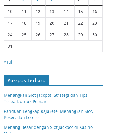
10
11
12
13
14
15
16
17
18
19
20
21
22
23
24
25
26
27
28
29
30
31
« Jul
Pos-pos Terbaru
Menangkan Slot Jackpot: Strategi dan Tips
Terbaik untuk Pemain
Panduan Lengkap Rajakete: Menangkan Slot,
Poker, dan Lotere
Menang Besar dengan Slot Jackpot di Kasino