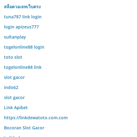
สล็อตวอเลทเว็บตรง
tuna787 link login
login apizeus777
sultanplay
togelonline88 login
toto slot
togelonline88 link
slot gacor
indo62
slot gacor
Link Apibet
https://linkdewatoto.com.com
Bocoran Slot Gacor