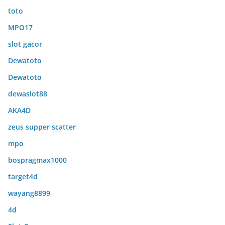
toto
MPO17
slot gacor
Dewatoto
Dewatoto
dewaslot88
AKA4D
zeus supper scatter
mpo
bospragmax1000
target4d
wayang8899
4d