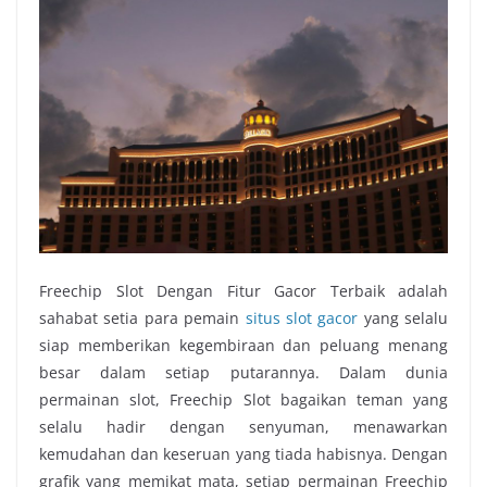
Freechip Slot Dengan Fitur Gacor Terbaik adalah
sahabat setia para pemain
situs slot gacor
yang selalu
siap memberikan kegembiraan dan peluang menang
besar dalam setiap putarannya. Dalam dunia
permainan slot, Freechip Slot bagaikan teman yang
selalu hadir dengan senyuman, menawarkan
kemudahan dan keseruan yang tiada habisnya. Dengan
grafik yang memikat mata, setiap permainan Freechip