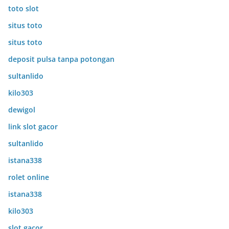
toto slot
situs toto
situs toto
deposit pulsa tanpa potongan
sultanlido
kilo303
dewigol
link slot gacor
sultanlido
istana338
rolet online
istana338
kilo303
slot gacor