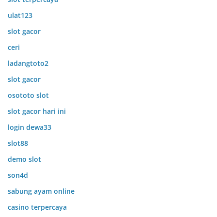
ulat123
slot gacor
ceri
ladangtoto2
slot gacor
osototo slot
slot gacor hari ini
login dewa33
slot88
demo slot
son4d
sabung ayam online
casino terpercaya