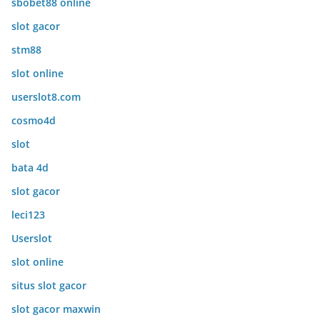
sbobet88 online
slot gacor
stm88
slot online
userslot8.com
cosmo4d
slot
bata 4d
slot gacor
leci123
Userslot
slot online
situs slot gacor
slot gacor maxwin