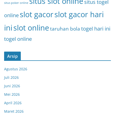
situs slot online
situs togel
situs poker online
slot gacor
slot gacor hari
online
ini
slot online
togel hari ini
taruhan bola
togel online
Arsip
Agustus 2026
Juli 2026
Juni 2026
Mei 2026
April 2026
Maret 2026