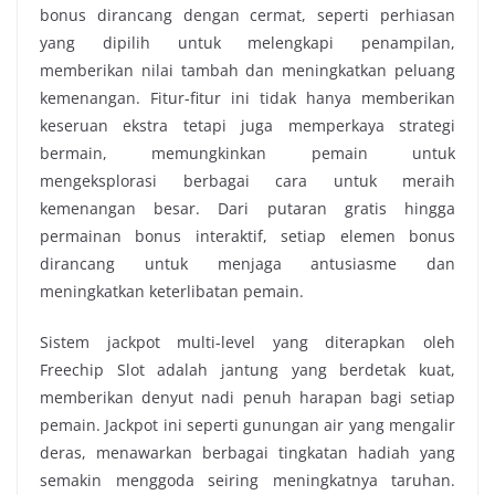
bonus dirancang dengan cermat, seperti perhiasan
yang dipilih untuk melengkapi penampilan,
memberikan nilai tambah dan meningkatkan peluang
kemenangan. Fitur-fitur ini tidak hanya memberikan
keseruan ekstra tetapi juga memperkaya strategi
bermain, memungkinkan pemain untuk
mengeksplorasi berbagai cara untuk meraih
kemenangan besar. Dari putaran gratis hingga
permainan bonus interaktif, setiap elemen bonus
dirancang untuk menjaga antusiasme dan
meningkatkan keterlibatan pemain.
Sistem jackpot multi-level yang diterapkan oleh
Freechip Slot adalah jantung yang berdetak kuat,
memberikan denyut nadi penuh harapan bagi setiap
pemain. Jackpot ini seperti gunungan air yang mengalir
deras, menawarkan berbagai tingkatan hadiah yang
semakin menggoda seiring meningkatnya taruhan.