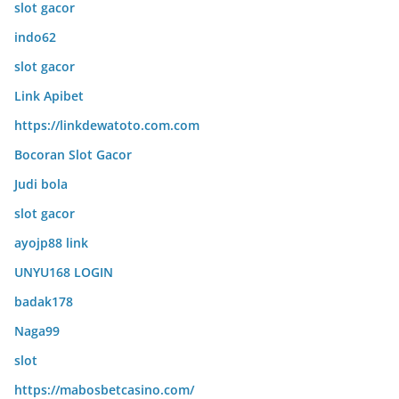
slot gacor
indo62
slot gacor
Link Apibet
https://linkdewatoto.com.com
Bocoran Slot Gacor
Judi bola
slot gacor
ayojp88 link
UNYU168 LOGIN
badak178
Naga99
slot
https://mabosbetcasino.com/