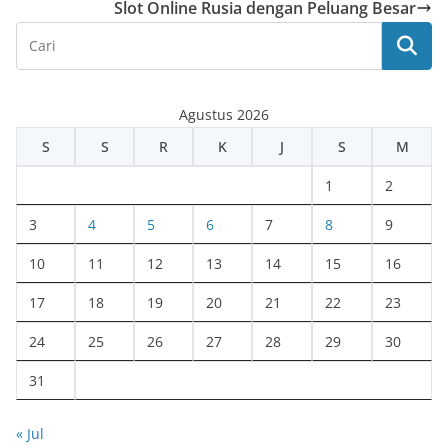
Slot Online Rusia dengan Peluang Besar
Agustus 2026
S
S
R
K
J
S
M
1
2
3
4
5
6
7
8
9
10
11
12
13
14
15
16
17
18
19
20
21
22
23
24
25
26
27
28
29
30
31
« Jul