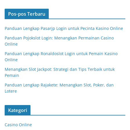
Pos-pos Terbaru
Panduan Lengkap Pasarjp Login untuk Pecinta Kasino Online
Panduan Pojokslot Login: Menangkan Permainan Casino
Online
Panduan Lengkap Ronaldoslot Login untuk Pemain Kasino
Online
Menangkan Slot Jackpot: Strategi dan Tips Terbaik untuk
Pemain
Panduan Lengkap Rajakete: Menangkan Slot, Poker, dan
Lotere
Kategori
Casino Online