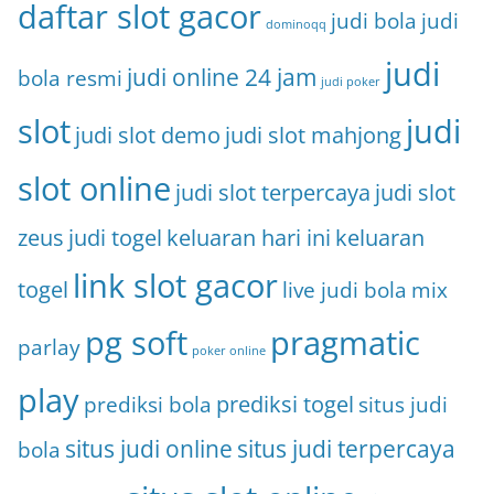
daftar slot gacor
judi bola
judi
dominoqq
judi
judi online 24 jam
bola resmi
judi poker
slot
judi
judi slot demo
judi slot mahjong
slot online
judi slot terpercaya
judi slot
zeus
judi togel
keluaran hari ini
keluaran
link slot gacor
togel
live judi bola
mix
pg soft
pragmatic
parlay
poker online
play
prediksi togel
prediksi bola
situs judi
situs judi online
situs judi terpercaya
bola