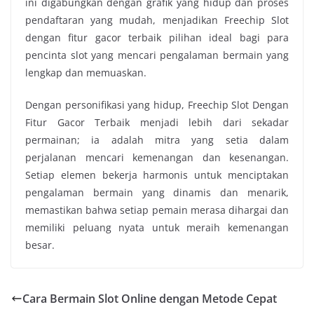
ini digabungkan dengan grafik yang hidup dan proses
pendaftaran yang mudah, menjadikan Freechip Slot
dengan fitur gacor terbaik pilihan ideal bagi para
pencinta slot yang mencari pengalaman bermain yang
lengkap dan memuaskan.
Dengan personifikasi yang hidup, Freechip Slot Dengan
Fitur Gacor Terbaik menjadi lebih dari sekadar
permainan; ia adalah mitra yang setia dalam
perjalanan mencari kemenangan dan kesenangan.
Setiap elemen bekerja harmonis untuk menciptakan
pengalaman bermain yang dinamis dan menarik,
memastikan bahwa setiap pemain merasa dihargai dan
memiliki peluang nyata untuk meraih kemenangan
besar.
Cara Bermain Slot Online dengan Metode Cepat