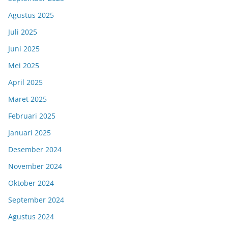
Agustus 2025
Juli 2025
Juni 2025
Mei 2025
April 2025
Maret 2025
Februari 2025
Januari 2025
Desember 2024
November 2024
Oktober 2024
September 2024
Agustus 2024