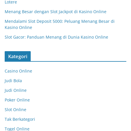
Lotere
Menang Besar dengan Slot Jackpot di Kasino Online
Mendalami Slot Deposit 5000: Peluang Menang Besar di
Kasino Online
Slot Gacor: Panduan Menang di Dunia Kasino Online
Kategori
Casino Online
Judi Bola
Judi Online
Poker Online
Slot Online
Tak Berkategori
Togel Online