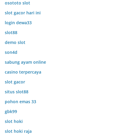
osototo slot
slot gacor hari ini
login dewa33
slot88
demo slot
son4d
sabung ayam online
casino terpercaya
slot gacor
situs slot88
pohon emas 33
gbk99
slot hoki
slot hoki raja