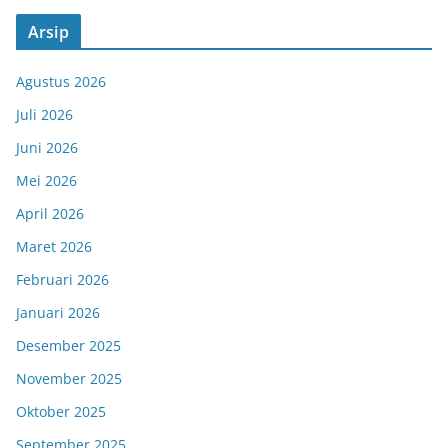
Arsip
Agustus 2026
Juli 2026
Juni 2026
Mei 2026
April 2026
Maret 2026
Februari 2026
Januari 2026
Desember 2025
November 2025
Oktober 2025
September 2025