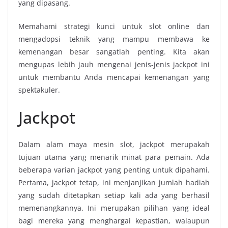
yang dipasang.
Memahami strategi kunci untuk slot online dan
mengadopsi teknik yang mampu membawa ke
kemenangan besar sangatlah penting. Kita akan
mengupas lebih jauh mengenai jenis-jenis jackpot ini
untuk membantu Anda mencapai kemenangan yang
spektakuler.
Jackpot
Dalam alam maya mesin slot, jackpot merupakah
tujuan utama yang menarik minat para pemain. Ada
beberapa varian jackpot yang penting untuk dipahami.
Pertama, jackpot tetap, ini menjanjikan jumlah hadiah
yang sudah ditetapkan setiap kali ada yang berhasil
memenangkannya. Ini merupakan pilihan yang ideal
bagi mereka yang menghargai kepastian, walaupun