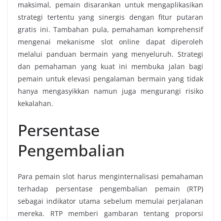
maksimal, pemain disarankan untuk mengaplikasikan
strategi tertentu yang sinergis dengan fitur putaran
gratis ini. Tambahan pula, pemahaman komprehensif
mengenai mekanisme slot online dapat diperoleh
melalui panduan bermain yang menyeluruh. Strategi
dan pemahaman yang kuat ini membuka jalan bagi
pemain untuk elevasi pengalaman bermain yang tidak
hanya mengasyikkan namun juga mengurangi risiko
kekalahan.
Persentase
Pengembalian
Para pemain slot harus menginternalisasi pemahaman
terhadap persentase pengembalian pemain (RTP)
sebagai indikator utama sebelum memulai perjalanan
mereka. RTP memberi gambaran tentang proporsi