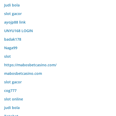
Judi bola
slot gacor
ayojp88 link
UNYU168 LOGIN
badak178
Naga99
slot
https://mabosbetcasino.com/
mabosbetcasino.com
slot gacor
cog777
slot online
judi bola