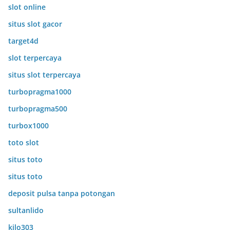
slot online
situs slot gacor
target4d
slot terpercaya
situs slot terpercaya
turbopragma1000
turbopragma500
turbox1000
toto slot
situs toto
situs toto
deposit pulsa tanpa potongan
sultanlido
kilo303