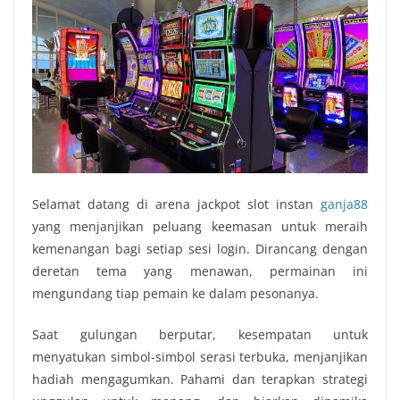
Selamat datang di arena jackpot slot instan
ganja88
yang menjanjikan peluang keemasan untuk meraih
kemenangan bagi setiap sesi login. Dirancang dengan
deretan tema yang menawan, permainan ini
mengundang tiap pemain ke dalam pesonanya.
Saat gulungan berputar, kesempatan untuk
menyatukan simbol-simbol serasi terbuka, menjanjikan
hadiah mengagumkan. Pahami dan terapkan strategi