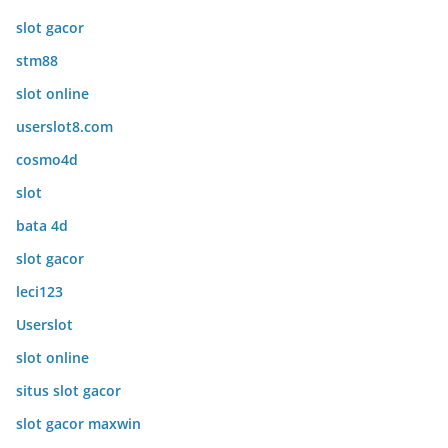
slot gacor
stm88
slot online
userslot8.com
cosmo4d
slot
bata 4d
slot gacor
leci123
Userslot
slot online
situs slot gacor
slot gacor maxwin