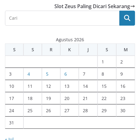
Slot Zeus Paling Dicari Sekarang
Agustus 2026
S
S
R
K
J
S
M
1
2
3
4
5
6
7
8
9
10
11
12
13
14
15
16
17
18
19
20
21
22
23
24
25
26
27
28
29
30
31
« Jul