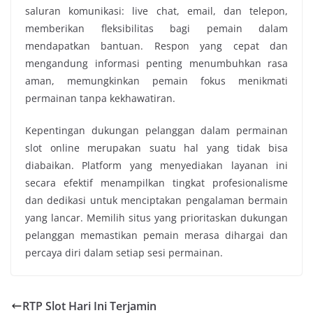
saluran komunikasi: live chat, email, dan telepon,
memberikan fleksibilitas bagi pemain dalam
mendapatkan bantuan. Respon yang cepat dan
mengandung informasi penting menumbuhkan rasa
aman, memungkinkan pemain fokus menikmati
permainan tanpa kekhawatiran.
Kepentingan dukungan pelanggan dalam permainan
slot online merupakan suatu hal yang tidak bisa
diabaikan. Platform yang menyediakan layanan ini
secara efektif menampilkan tingkat profesionalisme
dan dedikasi untuk menciptakan pengalaman bermain
yang lancar. Memilih situs yang prioritaskan dukungan
pelanggan memastikan pemain merasa dihargai dan
percaya diri dalam setiap sesi permainan.
RTP Slot Hari Ini Terjamin