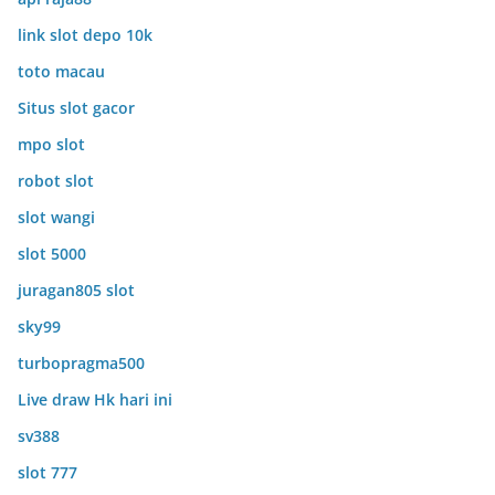
link slot depo 10k
toto macau
Situs slot gacor
mpo slot
robot slot
slot wangi
slot 5000
juragan805 slot
sky99
turbopragma500
Live draw Hk hari ini
sv388
slot 777