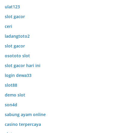
ulat123
slot gacor
ceri
ladangtoto2
slot gacor
osototo slot
slot gacor hari ini
login dewa33
slot88
demo slot
son4d
sabung ayam online
casino terpercaya