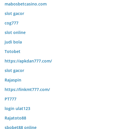
mabosbetcasino.com
slot gacor
cog777
slot online
judi bola
Totobet
https://apkdan777.com/
slot gacor
Rajaspin
https://linkmt777.com/
PT777
login ulat123
Rajatoto88
sbobet88 online