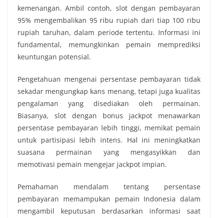
kemenangan. Ambil contoh, slot dengan pembayaran
95% mengembalikan 95 ribu rupiah dari tiap 100 ribu
rupiah taruhan, dalam periode tertentu. Informasi ini
fundamental, memungkinkan pemain memprediksi
keuntungan potensial.
Pengetahuan mengenai persentase pembayaran tidak
sekadar mengungkap kans menang, tetapi juga kualitas
pengalaman yang disediakan oleh permainan.
Biasanya, slot dengan bonus jackpot menawarkan
persentase pembayaran lebih tinggi, memikat pemain
untuk partisipasi lebih intens. Hal ini meningkatkan
suasana permainan yang mengasyikkan dan
memotivasi pemain mengejar jackpot impian.
Pemahaman mendalam tentang persentase
pembayaran memampukan pemain Indonesia dalam
mengambil keputusan berdasarkan informasi saat