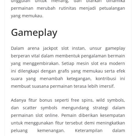
unggulan untuk menang, dan biarkan dinamika
permainan merubah rutinitas menjadi petualangan
yang memukau.
Gameplay
Dalam arena jackpot slot instan, unsur gameplay
berperan vital dalam membentuk pengalaman bermain
yang menggembirakan. Setiap mesin slot era modern
ini dilengkapi dengan grafis yang memukau serta efek
suara yang menambah ketegangan, kontribusi ini
membuat suasana permainan terasa lebih imersif.
Adanya fitur bonus seperti free spins, wild symbols,
dan scatter symbols mengundang strategi dalam
permainan slot online. Pemain diberikan kesempatan
untuk menggunakan fitur tersebut demi meningkatkan
peluang kemenangan. Keterampilan dalam