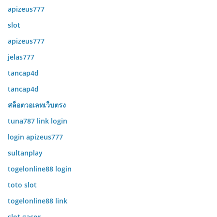
apizeus777
slot
apizeus777
jelas777
tancap4d
tancap4d
สล็อตวอเลทเว็บตรง
tuna787 link login
login apizeus777
sultanplay
togelonline88 login
toto slot
togelonline88 link
slot gacor