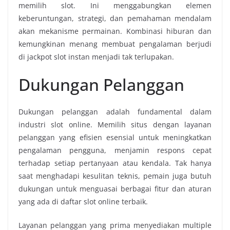
memilih slot. Ini menggabungkan elemen
keberuntungan, strategi, dan pemahaman mendalam
akan mekanisme permainan. Kombinasi hiburan dan
kemungkinan menang membuat pengalaman berjudi
di jackpot slot instan menjadi tak terlupakan.
Dukungan Pelanggan
Dukungan pelanggan adalah fundamental dalam
industri slot online. Memilih situs dengan layanan
pelanggan yang efisien esensial untuk meningkatkan
pengalaman pengguna, menjamin respons cepat
terhadap setiap pertanyaan atau kendala. Tak hanya
saat menghadapi kesulitan teknis, pemain juga butuh
dukungan untuk menguasai berbagai fitur dan aturan
yang ada di daftar slot online terbaik.
Layanan pelanggan yang prima menyediakan multiple