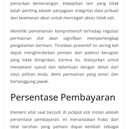
penarikan kemenangan. Kewajiban lain yang tidak
kalah penting adalah penjagaan integritas data pribadi
dan keamanan akun untuk mencegah akses tidak sah.
Memiliki pemahaman komprehensif terhadap regulasi
permainan slot akan signifikan memperlengkap
pengalaman bermain. Tindakan preventif ini sering kali
dapat menghindarkan pemain dari potensi kerugian
yang tidak diinginkan. Karena itu, dianjurkan untuk
menyelami syarat dan ketentuan dengan detail dari
situs pilihan Anda, demi permainan yang aman dan
bertanggung jawab.
Persentase Pembayaran
Element vital saat berjudi di jackpot slot instan adalah
persentase pembayaran. Ini menandakan fraksi dari
total taruhan yang pemain dapat kembali sebagai