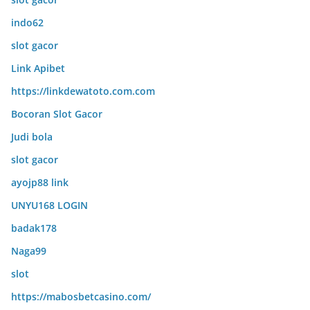
indo62
slot gacor
Link Apibet
https://linkdewatoto.com.com
Bocoran Slot Gacor
Judi bola
slot gacor
ayojp88 link
UNYU168 LOGIN
badak178
Naga99
slot
https://mabosbetcasino.com/