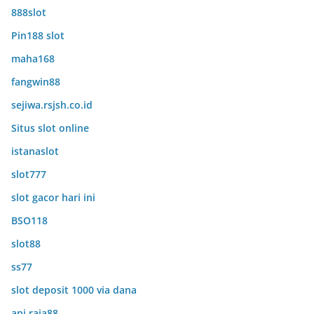
888slot
Pin188 slot
maha168
fangwin88
sejiwa.rsjsh.co.id
Situs slot online
istanaslot
slot777
slot gacor hari ini
BSO118
slot88
ss77
slot deposit 1000 via dana
api raja88