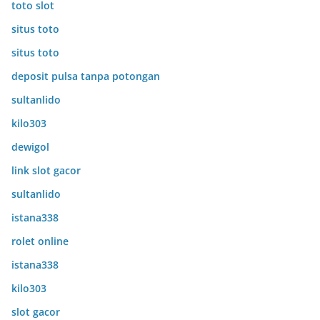
toto slot
situs toto
situs toto
deposit pulsa tanpa potongan
sultanlido
kilo303
dewigol
link slot gacor
sultanlido
istana338
rolet online
istana338
kilo303
slot gacor