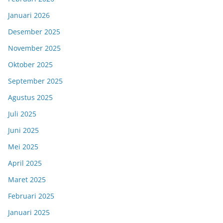
Januari 2026
Desember 2025
November 2025
Oktober 2025
September 2025
Agustus 2025
Juli 2025
Juni 2025
Mei 2025
April 2025
Maret 2025
Februari 2025
Januari 2025