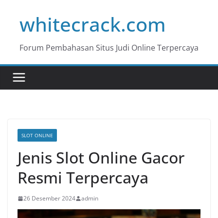
Skip
whitecrack.com
to
content
Forum Pembahasan Situs Judi Online Terpercaya
SLOT ONLINE
Jenis Slot Online Gacor
Resmi Terpercaya
26 Desember 2024
admin