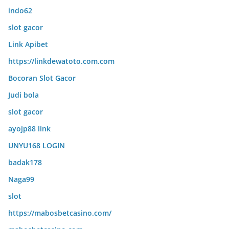
indo62
slot gacor
Link Apibet
https://linkdewatoto.com.com
Bocoran Slot Gacor
Judi bola
slot gacor
ayojp88 link
UNYU168 LOGIN
badak178
Naga99
slot
https://mabosbetcasino.com/