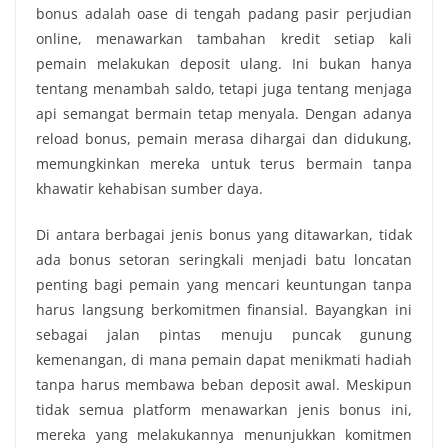
bonus adalah oase di tengah padang pasir perjudian
online, menawarkan tambahan kredit setiap kali
pemain melakukan deposit ulang. Ini bukan hanya
tentang menambah saldo, tetapi juga tentang menjaga
api semangat bermain tetap menyala. Dengan adanya
reload bonus, pemain merasa dihargai dan didukung,
memungkinkan mereka untuk terus bermain tanpa
khawatir kehabisan sumber daya.
Di antara berbagai jenis bonus yang ditawarkan, tidak
ada bonus setoran seringkali menjadi batu loncatan
penting bagi pemain yang mencari keuntungan tanpa
harus langsung berkomitmen finansial. Bayangkan ini
sebagai jalan pintas menuju puncak gunung
kemenangan, di mana pemain dapat menikmati hadiah
tanpa harus membawa beban deposit awal. Meskipun
tidak semua platform menawarkan jenis bonus ini,
mereka yang melakukannya menunjukkan komitmen