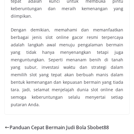
tepat adalah kunci untuk membuka pintu
keberuntungan dan meraih kemenangan yang
diimpikan.
Dengan demikian, memahami dan memanfaatkan
berbagai jenis slot online gacor resmi terpercaya
adalah langkah awal menuju pengalaman bermain
yang tidak hanya menyenangkan tetapi juga
menguntungkan. Seperti menanam benih di tanah
yang subur, investasi waktu dan strategi dalam
memilih slot yang tepat akan berbuah manis dalam
bentuk kemenangan dan kepuasan bermain yang tiada
tara. Jadi, selamat menjelajah dunia slot online dan
semoga keberuntungan selalu menyertai setiap
putaran Anda.
Panduan Cepat Bermain Judi Bola Sbobet88