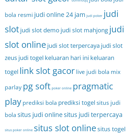
dominoqq
judi
judi online 24 jam
bola resmi
judi poker
slot
judi
judi slot demo
judi slot mahjong
slot online
judi slot terpercaya
judi slot
zeus
judi togel
keluaran hari ini
keluaran
link slot gacor
togel
live judi bola
mix
pg soft
pragmatic
parlay
poker online
play
prediksi togel
prediksi bola
situs judi
situs judi online
situs judi terpercaya
bola
situs slot online
situs togel
situs poker online