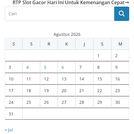
RTP Slot Gacor Hari Ini Untuk Kemenangan Cepat
Agustus 2026
S
S
R
K
J
S
M
1
2
3
4
5
6
7
8
9
10
11
12
13
14
15
16
17
18
19
20
21
22
23
24
25
26
27
28
29
30
31
« Jul