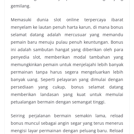
gemilang.
Memasuki dunia slot online terpercaya ibarat
menyelam ke lautan penuh harta karun, di mana bonus
selamat datang adalah mercusuar yang memandu
pemain baru menuju pulau penuh keuntungan. Bonus
ini adalah sambutan hangat yang diberikan oleh para
penyedia slot, memberikan modal tambahan yang
memungkinkan pemain untuk menjelajahi lebih banyak
permainan tanpa harus segera mengeluarkan lebih
banyak uang. Seperti pelayaran yang dimulai dengan
persediaan yang cukup, bonus selamat datang
memberikan landasan yang kuat untuk memulai
petualangan bermain dengan semangat tinggi.
Seiring perjalanan bermain semakin lama, reload
bonus muncul sebagai angin segar yang terus menerus
mengisi layar permainan dengan peluang baru. Reload