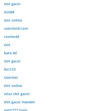
slot gacor
stm88
slot online
userslot8.com
cosmo4d
slot
bata 4d
slot gacor
leci123
Userslot
slot online
situs slot gacor
slot gacor maxwin
petir777 login