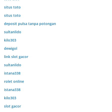
situs toto
situs toto
deposit pulsa tanpa potongan
sultanlido
kilo303
dewigol
link slot gacor
sultanlido
istana338
rolet online
istana338
kilo303
slot gacor