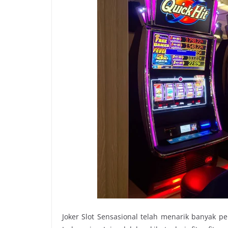
Joker Slot Sensasional telah menarik banyak p