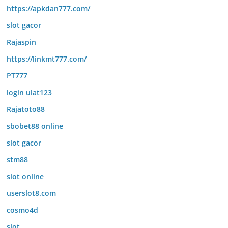
https://apkdan777.com/
slot gacor
Rajaspin
https://linkmt777.com/
PT777
login ulat123
Rajatoto88
sbobet88 online
slot gacor
stm88
slot online
userslot8.com
cosmo4d
slot