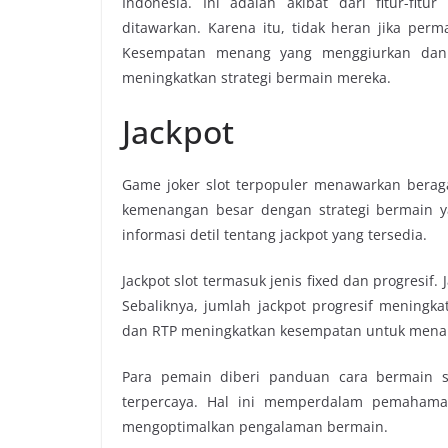
Indonesia. Ini adalah akibat dari fitur-fi
ditawarkan. Karena itu, tidak heran jika perm
Kesempatan menang yang menggiurkan dan
meningkatkan strategi bermain mereka.
Jackpot
Game joker slot terpopuler menawarkan berag
kemenangan besar dengan strategi bermain ya
informasi detil tentang jackpot yang tersedia.
Jackpot slot termasuk jenis fixed dan progresi
Sebaliknya, jumlah jackpot progresif meningk
dan RTP meningkatkan kesempatan untuk mena
Para pemain diberi panduan cara bermain slo
terpercaya. Hal ini memperdalam pemahaman
mengoptimalkan pengalaman bermain.