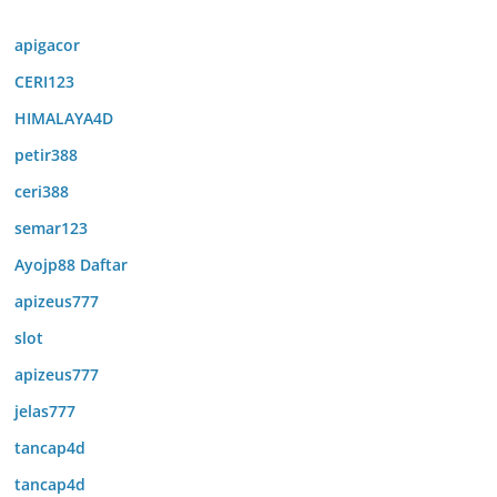
apigacor
CERI123
HIMALAYA4D
petir388
ceri388
semar123
Ayojp88 Daftar
apizeus777
slot
apizeus777
jelas777
tancap4d
tancap4d