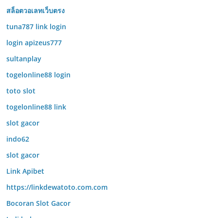
สล็อตวอเลทเว็บตรง
tuna787 link login
login apizeus777
sultanplay
togelonline88 login
toto slot
togelonline88 link
slot gacor
indo62
slot gacor
Link Apibet
https://linkdewatoto.com.com
Bocoran Slot Gacor