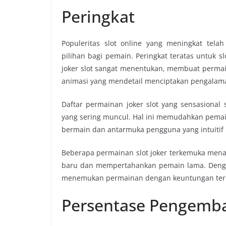
Peringkat
Populeritas slot online yang meningkat tel
pilihan bagi pemain. Peringkat teratas untuk sl
joker slot sangat menentukan, membuat permaina
animasi yang mendetail menciptakan pengalama
Daftar permainan joker slot yang sensasiona
yang sering muncul. Hal ini memudahkan pem
bermain dan antarmuka pengguna yang intuitif 
Beberapa permainan slot joker terkemuka mena
baru dan mempertahankan pemain lama. Denga
menemukan permainan dengan keuntungan terb
Persentase Pengemba