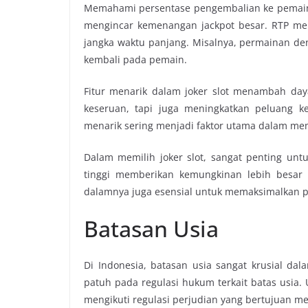
Memahami persentase pengembalian ke pemain (R
mengincar kemenangan jackpot besar. RTP me
jangka waktu panjang. Misalnya, permainan den
kembali pada pemain.
Fitur menarik dalam joker slot menambah day
keseruan, tapi juga meningkatkan peluang k
menarik sering menjadi faktor utama dalam me
Dalam memilih joker slot, sangat penting u
tinggi memberikan kemungkinan lebih besar un
dalamnya juga esensial untuk memaksimalkan 
Batasan Usia
Di Indonesia, batasan usia sangat krusial dala
patuh pada regulasi hukum terkait batas usia.
mengikuti regulasi perjudian yang bertujuan me