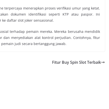
ine terpercaya menerapkan proses verifikasi umur yang ketat.
kan dokumen identifikasi seperti KTP atau paspor. Ini
e daftar slot joker sensasional.
 sosial terhadap pemain mereka. Mereka berusaha mendidik
 dan menyediakan alat kontrol perjudian. Contohnya, fitur
pemain judi secara bertanggung jawab.
Fitur Buy Spin Slot Terbaik