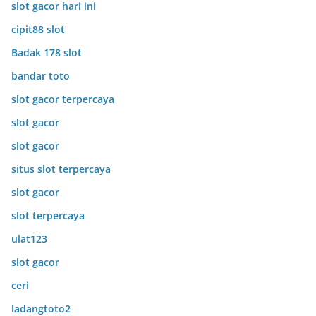
slot gacor hari ini
cipit88 slot
Badak 178 slot
bandar toto
slot gacor terpercaya
slot gacor
slot gacor
situs slot terpercaya
slot gacor
slot terpercaya
ulat123
slot gacor
ceri
ladangtoto2