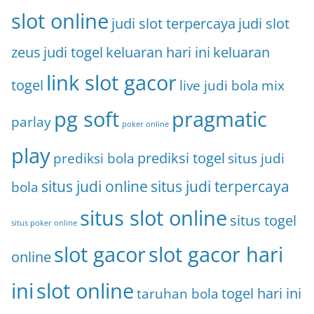
slot online
judi slot terpercaya
judi slot
zeus
judi togel
keluaran hari ini
keluaran
link slot gacor
togel
live judi bola
mix
pg soft
pragmatic
parlay
poker online
play
prediksi togel
prediksi bola
situs judi
situs judi online
situs judi terpercaya
bola
situs slot online
situs togel
situs poker online
slot gacor
slot gacor hari
online
ini
slot online
togel hari ini
taruhan bola