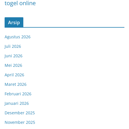
togel online
Arsip
Agustus 2026
Juli 2026
Juni 2026
Mei 2026
April 2026
Maret 2026
Februari 2026
Januari 2026
Desember 2025
November 2025