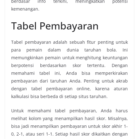
berdasar info terkini, meningkatkan potensi
kemenangan.
Tabel Pembayaran
Tabel pembayaran adalah sebuah fitur penting untuk
para pemain dalam dunia taruhan bola. Ini
memungkinkan pemain untuk menghitung keuntungan
berpotensi berdasarkan skor tertentu. Dengan
memahami tabel ini, Anda bisa memperkirakan
pembayaran dari taruhan Anda. Penting untuk akrab
dengan tabel pembayaran online, karena aturan
kalkulasi bisa berbeda di setiap situs taruhan.
Untuk memahami tabel pembayaran, Anda harus
melihat kolom yang menampilkan hasil skor. Misalnya,
bisa jadi menampilkan pembayaran untuk skor akhir 1-
0, 2-1, atau seri 1-1. Setiap hasil skor dikaitkan dengan