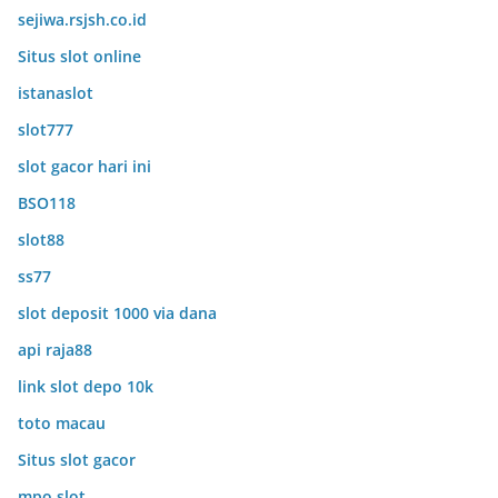
sejiwa.rsjsh.co.id
Situs slot online
istanaslot
slot777
slot gacor hari ini
BSO118
slot88
ss77
slot deposit 1000 via dana
api raja88
link slot depo 10k
toto macau
Situs slot gacor
mpo slot