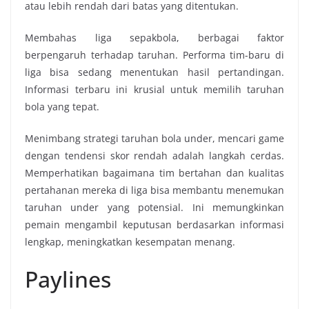
atau lebih rendah dari batas yang ditentukan.
Membahas liga sepakbola, berbagai faktor
berpengaruh terhadap taruhan. Performa tim-baru di
liga bisa sedang menentukan hasil pertandingan.
Informasi terbaru ini krusial untuk memilih taruhan
bola yang tepat.
Menimbang strategi taruhan bola under, mencari game
dengan tendensi skor rendah adalah langkah cerdas.
Memperhatikan bagaimana tim bertahan dan kualitas
pertahanan mereka di liga bisa membantu menemukan
taruhan under yang potensial. Ini memungkinkan
pemain mengambil keputusan berdasarkan informasi
lengkap, meningkatkan kesempatan menang.
Paylines