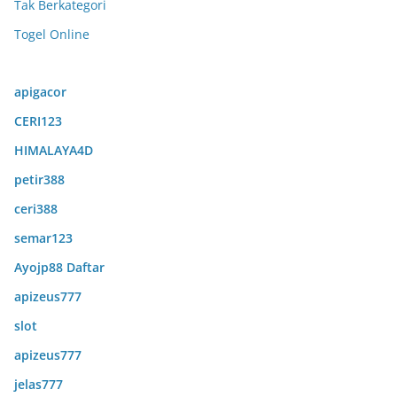
Tak Berkategori
Togel Online
apigacor
CERI123
HIMALAYA4D
petir388
ceri388
semar123
Ayojp88 Daftar
apizeus777
slot
apizeus777
jelas777