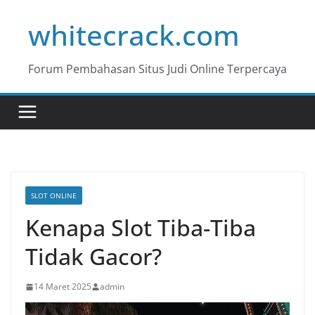
Skip
whitecrack.com
to
content
Forum Pembahasan Situs Judi Online Terpercaya
SLOT ONLINE
Kenapa Slot Tiba-Tiba
Tidak Gacor?
14 Maret 2025
admin