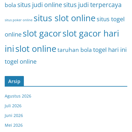
situs judi online
situs judi terpercaya
bola
situs slot online
situs togel
situs poker online
slot gacor
slot gacor hari
online
ini
slot online
togel hari ini
taruhan bola
togel online
Arsip
Agustus 2026
Juli 2026
Juni 2026
Mei 2026