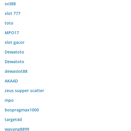
sv388
slot 777
toto
MPO17
slot gacor
Dewatoto
Dewatoto
dewaslot88
AKA4D
zeus supper scatter
mpo
bospragmax1000
target4d
wayang8899