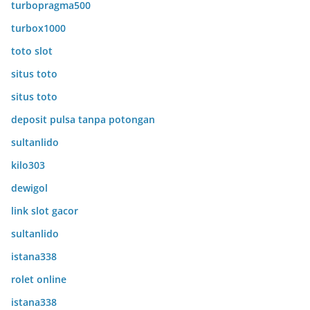
turbopragma500
turbox1000
toto slot
situs toto
situs toto
deposit pulsa tanpa potongan
sultanlido
kilo303
dewigol
link slot gacor
sultanlido
istana338
rolet online
istana338