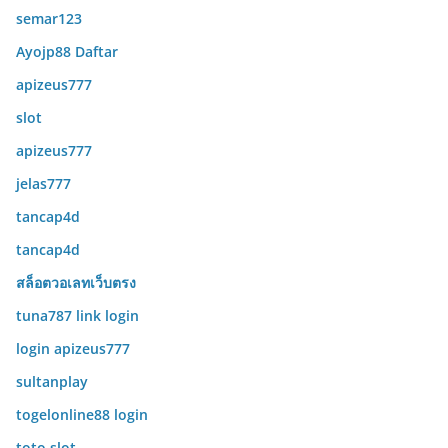
semar123
Ayojp88 Daftar
apizeus777
slot
apizeus777
jelas777
tancap4d
tancap4d
สล็อตวอเลทเว็บตรง
tuna787 link login
login apizeus777
sultanplay
togelonline88 login
toto slot