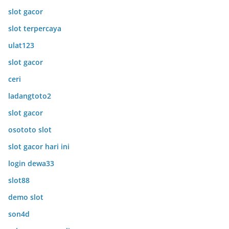
slot gacor
slot terpercaya
ulat123
slot gacor
ceri
ladangtoto2
slot gacor
osototo slot
slot gacor hari ini
login dewa33
slot88
demo slot
son4d