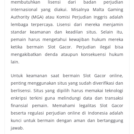
membutuhkan lisensi dari badan perjudian
internasional yang diakui. Misalnya Malta Gaming
Authority (MGA) atau Komisi Perjudian Inggris adalah
lembaga terpercaya. Lisensi dari mereka menjamin
standar keamanan dan keadilan situs. Selain itu,
pemain harus mengetahui kewajiban hukum mereka
ketika bermain Slot Gacor. Perjudian ilegal bisa
mengakibatkan denda ataupun konsekuensi hukum
lain.
Untuk keamanan saat bermain Slot Gacor online,
penting menggunakan situs yang sudah diverifikasi dan
berlisensi. Situs yang dipilih harus memakai teknologi
enkripsi terkini guna melindungi data dan transaksi
finansial pemain. Memahami legalitas Slot Gacor
beserta regulasi perjudian online di Indonesia adalah
kunci untuk bermain dengan aman dan bertanggung
jawab.