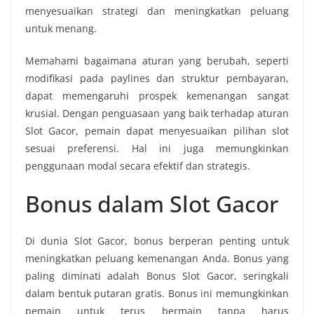
menyesuaikan strategi dan meningkatkan peluang
untuk menang.
Memahami bagaimana aturan yang berubah, seperti
modifikasi pada paylines dan struktur pembayaran,
dapat memengaruhi prospek kemenangan sangat
krusial. Dengan penguasaan yang baik terhadap aturan
Slot Gacor, pemain dapat menyesuaikan pilihan slot
sesuai preferensi. Hal ini juga memungkinkan
penggunaan modal secara efektif dan strategis.
Bonus dalam Slot Gacor
Di dunia Slot Gacor, bonus berperan penting untuk
meningkatkan peluang kemenangan Anda. Bonus yang
paling diminati adalah Bonus Slot Gacor, seringkali
dalam bentuk putaran gratis. Bonus ini memungkinkan
pemain untuk terus bermain tanpa harus