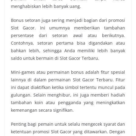
menghabiskan lebih banyak uang.
Bonus setoran juga sering menjadi bagian dari promosi
Slot Gacor. Ini umumnya memberikan tambahan
persentase dari setoran awal atau berikutnya.
Contohnya, setoran pertama bisa digandakan atau
bahkan lebih, sehingga Anda memiliki lebih banyak
saldo untuk bermain di Slot Gacor Terbaru.
Mini-games atau permainan bonus adalah fitur spesial
lainnya di dalam permainan Slot Gacor Terbaru. Fitur
ini dapat diaktifkan ketika simbol tertentu muncul pada
gulungan. Selain menghibur, ini juga memberi hadiah
tambahan koin atau pengganda yang meningkatkan
kemenangan secara signifikan.
Penting bagi pemain untuk selalu mengecek syarat dan
ketentuan promosi Slot Gacor yang ditawarkan. Dengan