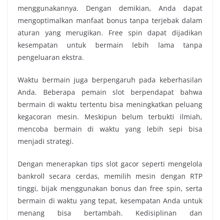
menggunakannya. Dengan demikian, Anda dapat
mengoptimalkan manfaat bonus tanpa terjebak dalam
aturan yang merugikan. Free spin dapat dijadikan
kesempatan untuk bermain lebih lama tanpa
pengeluaran ekstra.
Waktu bermain juga berpengaruh pada keberhasilan
Anda. Beberapa pemain slot berpendapat bahwa
bermain di waktu tertentu bisa meningkatkan peluang
kegacoran mesin. Meskipun belum terbukti ilmiah,
mencoba bermain di waktu yang lebih sepi bisa
menjadi strategi.
Dengan menerapkan tips slot gacor seperti mengelola
bankroll secara cerdas, memilih mesin dengan RTP
tinggi, bijak menggunakan bonus dan free spin, serta
bermain di waktu yang tepat, kesempatan Anda untuk
menang bisa bertambah. Kedisiplinan dan