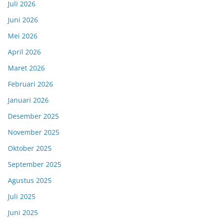
Juli 2026
Juni 2026
Mei 2026
April 2026
Maret 2026
Februari 2026
Januari 2026
Desember 2025
November 2025
Oktober 2025
September 2025
Agustus 2025
Juli 2025
Juni 2025