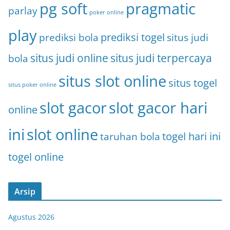
pg soft
pragmatic
parlay
poker online
play
prediksi togel
prediksi bola
situs judi
situs judi online
situs judi terpercaya
bola
situs slot online
situs togel
situs poker online
slot gacor
slot gacor hari
online
ini
slot online
togel hari ini
taruhan bola
togel online
Arsip
Agustus 2026