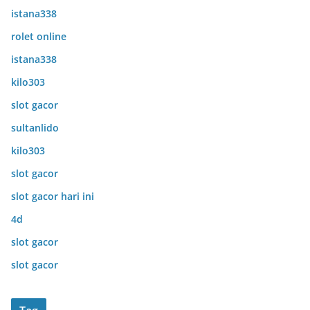
istana338
rolet online
istana338
kilo303
slot gacor
sultanlido
kilo303
slot gacor
slot gacor hari ini
4d
slot gacor
slot gacor