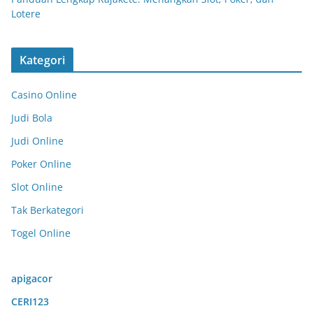
Lotere
Kategori
Casino Online
Judi Bola
Judi Online
Poker Online
Slot Online
Tak Berkategori
Togel Online
apigacor
CERI123