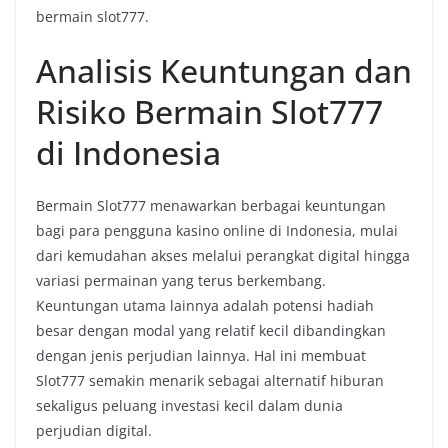
bermain slot777.
Analisis Keuntungan dan
Risiko Bermain Slot777
di Indonesia
Bermain Slot777 menawarkan berbagai keuntungan
bagi para pengguna kasino online di Indonesia, mulai
dari kemudahan akses melalui perangkat digital hingga
variasi permainan yang terus berkembang.
Keuntungan utama lainnya adalah potensi hadiah
besar dengan modal yang relatif kecil dibandingkan
dengan jenis perjudian lainnya. Hal ini membuat
Slot777 semakin menarik sebagai alternatif hiburan
sekaligus peluang investasi kecil dalam dunia
perjudian digital.