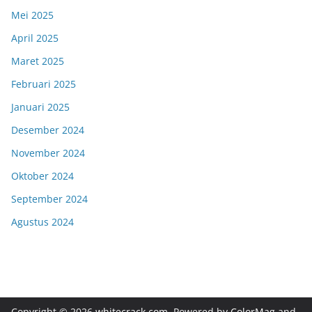
Mei 2025
April 2025
Maret 2025
Februari 2025
Januari 2025
Desember 2024
November 2024
Oktober 2024
September 2024
Agustus 2024
Copyright © 2026
whitecrack.com
. Powered by
ColorMag
and