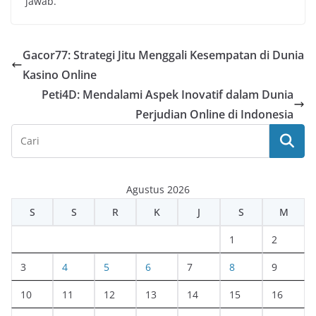
jawab.
Gacor77: Strategi Jitu Menggali Kesempatan di Dunia
Kasino Online
Peti4D: Mendalami Aspek Inovatif dalam Dunia
Perjudian Online di Indonesia
Agustus 2026
S
S
R
K
J
S
M
1
2
3
4
5
6
7
8
9
10
11
12
13
14
15
16