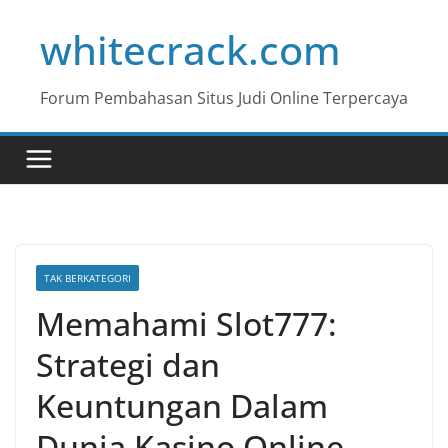
Skip
whitecrack.com
to
content
Forum Pembahasan Situs Judi Online Terpercaya
TAK BERKATEGORI
Memahami Slot777:
Strategi dan
Keuntungan Dalam
Dunia Kasino Online