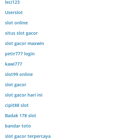
leci123
Userslot
slot online
situs slot gacor
slot gacor maxwin
petir777 login
kawi777
slot99 online
slot gacor
slot gacor hari ini
cipit88 slot
Badak 178 slot
bandar toto
slot gacor terpercaya