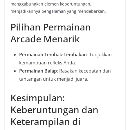
menggabungkan elemen keberuntungan,
menjadikannya pengalaman yang mendebarkan.
Pilihan Permainan
Arcade Menarik
Permainan Tembak-Tembakan
: Tunjukkan
kemampuan refleks Anda.
Permainan Balap
: Rasakan kecepatan dan
tantangan untuk menjadi juara.
Kesimpulan:
Keberuntungan dan
Keterampilan di