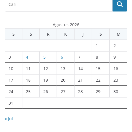
Agustus 2026
S
S
R
K
J
S
M
1
2
3
4
5
6
7
8
9
10
11
12
13
14
15
16
17
18
19
20
21
22
23
24
25
26
27
28
29
30
31
« Jul