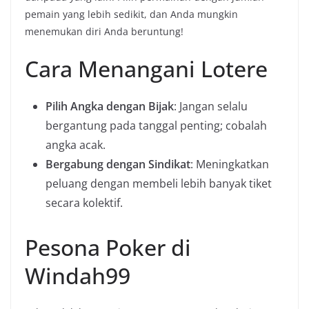
pemain yang lebih sedikit, dan Anda mungkin
menemukan diri Anda beruntung!
Cara Menangani Lotere
Pilih Angka dengan Bijak
: Jangan selalu
bergantung pada tanggal penting; cobalah
angka acak.
Bergabung dengan Sindikat
: Meningkatkan
peluang dengan membeli lebih banyak tiket
secara kolektif.
Pesona Poker di
Windah99