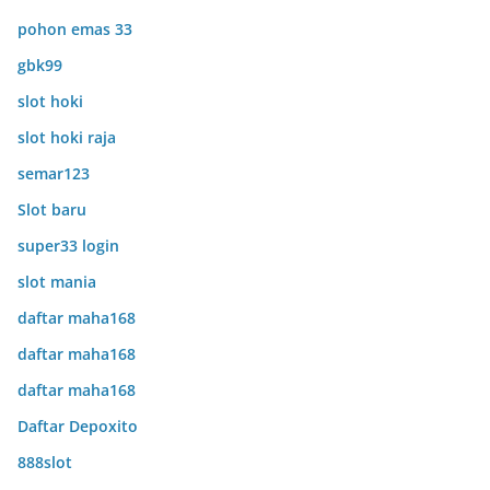
pohon emas 33
gbk99
slot hoki
slot hoki raja
semar123
Slot baru
super33 login
slot mania
daftar maha168
daftar maha168
daftar maha168
Daftar Depoxito
888slot