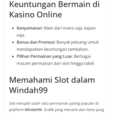
Keuntungan Bermain di
Kasino Online
Kenyamanan
: Main dari mana saja, kapan
saja.
Bonus dan Promosi
: Banyak peluang untuk
mendapatkan keuntungan tambahan.
Pilihan Permainan yang Luas
: Berbagai
macam permainan dari slot hingga tabel.
Memahami Slot dalam
Windah99
Slot menjadi salah satu permainan paling populer di
platform
Windah99
. Grafik yang menarik dan tema yang