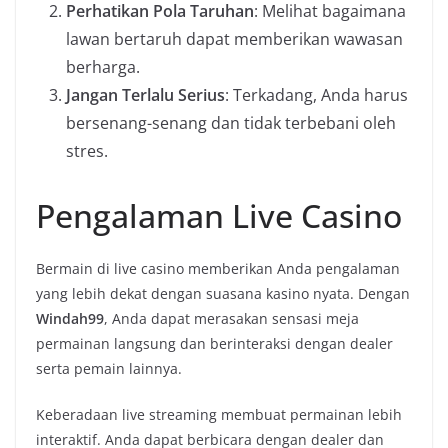
Perhatikan Pola Taruhan
: Melihat bagaimana
lawan bertaruh dapat memberikan wawasan
berharga.
Jangan Terlalu Serius
: Terkadang, Anda harus
bersenang-senang dan tidak terbebani oleh
stres.
Pengalaman Live Casino
Bermain di live casino memberikan Anda pengalaman
yang lebih dekat dengan suasana kasino nyata. Dengan
Windah99
, Anda dapat merasakan sensasi meja
permainan langsung dan berinteraksi dengan dealer
serta pemain lainnya.
Keberadaan live streaming membuat permainan lebih
interaktif. Anda dapat berbicara dengan dealer dan