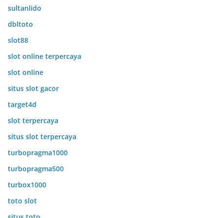
sultanlido
dbltoto
slot88
slot online terpercaya
slot online
situs slot gacor
target4d
slot terpercaya
situs slot terpercaya
turbopragma1000
turbopragma500
turbox1000
toto slot
situs toto