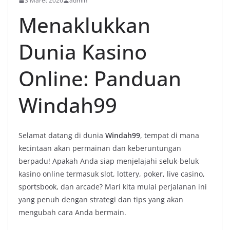
3 Maret 2026
admin
Menaklukkan
Dunia Kasino
Online: Panduan
Windah99
Selamat datang di dunia
Windah99
, tempat di mana
kecintaan akan permainan dan keberuntungan
berpadu! Apakah Anda siap menjelajahi seluk-beluk
kasino online termasuk slot, lottery, poker, live casino,
sportsbook, dan arcade? Mari kita mulai perjalanan ini
yang penuh dengan strategi dan tips yang akan
mengubah cara Anda bermain.