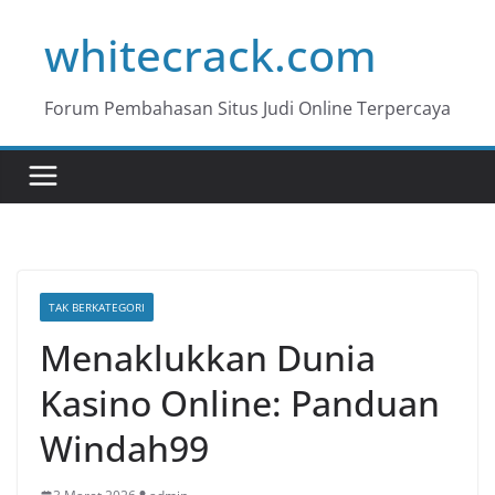
Skip
whitecrack.com
to
content
Forum Pembahasan Situs Judi Online Terpercaya
TAK BERKATEGORI
Menaklukkan Dunia
Kasino Online: Panduan
Windah99