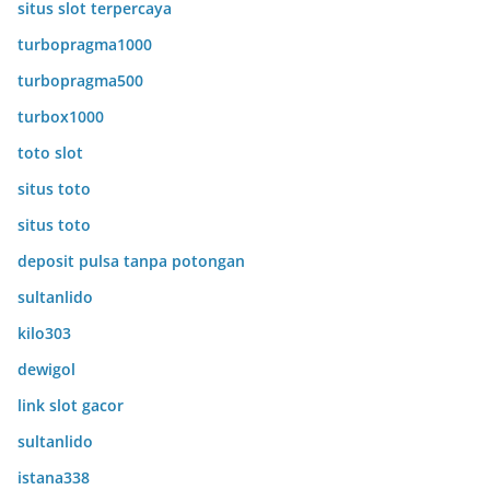
situs slot terpercaya
turbopragma1000
turbopragma500
turbox1000
toto slot
situs toto
situs toto
deposit pulsa tanpa potongan
sultanlido
kilo303
dewigol
link slot gacor
sultanlido
istana338