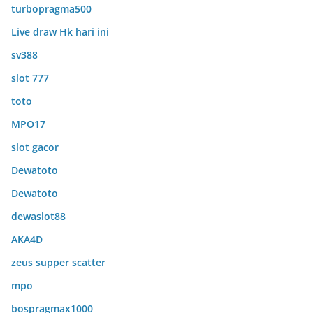
turbopragma500
Live draw Hk hari ini
sv388
slot 777
toto
MPO17
slot gacor
Dewatoto
Dewatoto
dewaslot88
AKA4D
zeus supper scatter
mpo
bospragmax1000