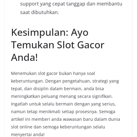
support yang cepat tanggap dan membantu
saat dibutuhkan.
Kesimpulan: Ayo
Temukan Slot Gacor
Anda!
Menemukan slot gacor bukan hanya soal
keberuntungan. Dengan pengetahuan, strategi yang
tepat, dan disiplin dalam bermain, anda bisa
meningkatkan peluang menang secara signifikan.
Ingatlah untuk selalu bermain dengan yang serius,
namun tetap menikmati setiap prosesnya. Semoga
artikel ini memberi anda wawasan baru dalam dunia
slot online dan semoga keberuntungan selalu
menyertai anda!