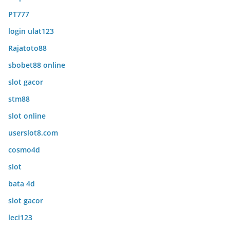
PT777
login ulat123
Rajatoto88
sbobet88 online
slot gacor
stm88
slot online
userslot8.com
cosmo4d
slot
bata 4d
slot gacor
leci123