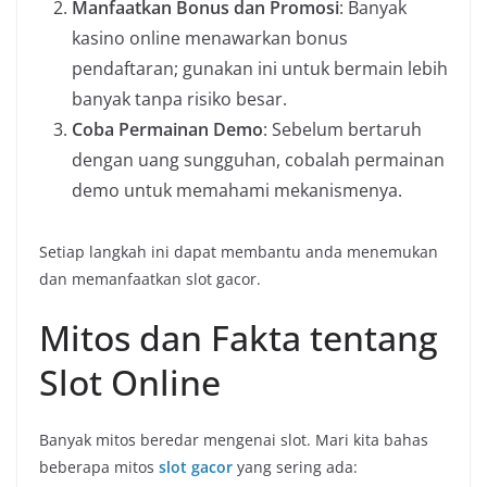
Manfaatkan Bonus dan Promosi
: Banyak
kasino online menawarkan bonus
pendaftaran; gunakan ini untuk bermain lebih
banyak tanpa risiko besar.
Coba Permainan Demo
: Sebelum bertaruh
dengan uang sungguhan, cobalah permainan
demo untuk memahami mekanismenya.
Setiap langkah ini dapat membantu anda menemukan
dan memanfaatkan slot gacor.
Mitos dan Fakta tentang
Slot Online
Banyak mitos beredar mengenai slot. Mari kita bahas
beberapa mitos
slot gacor
yang sering ada: