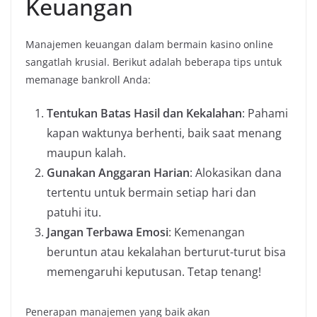
Keuangan
Manajemen keuangan dalam bermain kasino online
sangatlah krusial. Berikut adalah beberapa tips untuk
memanage bankroll Anda:
Tentukan Batas Hasil dan Kekalahan
: Pahami
kapan waktunya berhenti, baik saat menang
maupun kalah.
Gunakan Anggaran Harian
: Alokasikan dana
tertentu untuk bermain setiap hari dan
patuhi itu.
Jangan Terbawa Emosi
: Kemenangan
beruntun atau kekalahan berturut-turut bisa
memengaruhi keputusan. Tetap tenang!
Penerapan manajemen yang baik akan