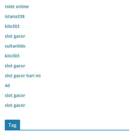
rolet online
istana338
kilo303
slot gacor
sultanlido
kilo303
slot gacor
slot gacor hari ini
4d
slot gacor
slot gacor
Tag