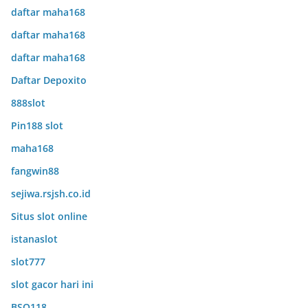
daftar maha168
daftar maha168
daftar maha168
Daftar Depoxito
888slot
Pin188 slot
maha168
fangwin88
sejiwa.rsjsh.co.id
Situs slot online
istanaslot
slot777
slot gacor hari ini
BSO118