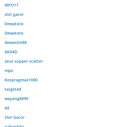
MPO17
slot gacor
Dewatoto
Dewatoto
dewaslot88
AKA4D
zeus supper scatter
mpo
bospragmax1000
target4d
wayang8899
4d
Slot Gacor
sultanlido