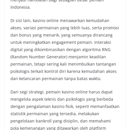
Indonesia.
Di sisi lain, kasino online menawarkan kemudahan
akses, variasi permainan yang lebih luas, serta promosi
dan bonus yang menarik, yang semuanya dirancang
untuk meningkatkan engagement pemain. Interaksi
digital yang dikombinasikan dengan algoritma RNG
(Random Number Generator) menjamin keadilan
permainan, tetapi sering kali menimbulkan tantangan
psikologis terkait kontrol diri karena kemudahan akses
dan kelancaran permainan tanpa batas waktu.
Dari segi strategi, pemain kasino online harus dapat
mengelola aspek teknis dan psikologis yang berbeda
dengan pengalaman kasino fisik, seperti memanfaatkan
statistik permainan yang tersedia, melakukan
pengelolaan bankroll yang disiplin, dan memahami
pola kemenangan yang ditawarkan oleh platform