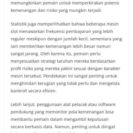
memungkinkan pemain untuk memperkirakan potensi
kemenangan dan risiko yang mungkin terjadi.
Statistik juga memperlihatkan bahwa beberapa mesin
slot menawarkan frekuensi pembayaran yang lebih
reguler meskipun dengan jumlah kecil, sementara yang
lain memberikan kemenangan lebih besar namun
sangat jarang. Oleh karena itu, pemain perlu
menyesuaikan strategi taruhan mereka berdasarkan
profil risiko yang mereka yakini sesuai dengan karakter
mesin tersebut. Pendekatan ini sangat penting untuk
menghindari kerugian yang tidak perlu dan mengelola
bankroll secara efisien.
Lebih lanjut, penggunaan alat pelacak atau software
pendukung yang memonitor pola kemenangan bisa
membantu pemain dalam mengambil keputusan
secara berbasis data. Namun, penting untuk diingat