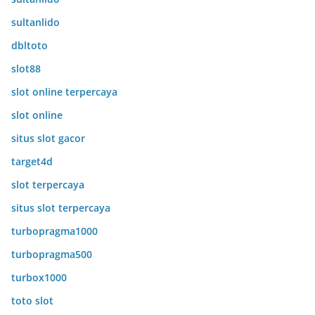
sultanlido
dbltoto
slot88
slot online terpercaya
slot online
situs slot gacor
target4d
slot terpercaya
situs slot terpercaya
turbopragma1000
turbopragma500
turbox1000
toto slot