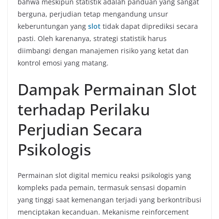
bahwa meskipun statistik adalah panduan yang sangat
berguna, perjudian tetap mengandung unsur
keberuntungan yang
slot
tidak dapat diprediksi secara
pasti. Oleh karenanya, strategi statistik harus
diimbangi dengan manajemen risiko yang ketat dan
kontrol emosi yang matang.
Dampak Permainan Slot
terhadap Perilaku
Perjudian Secara
Psikologis
Permainan slot digital memicu reaksi psikologis yang
kompleks pada pemain, termasuk sensasi dopamin
yang tinggi saat kemenangan terjadi yang berkontribusi
menciptakan kecanduan. Mekanisme reinforcement