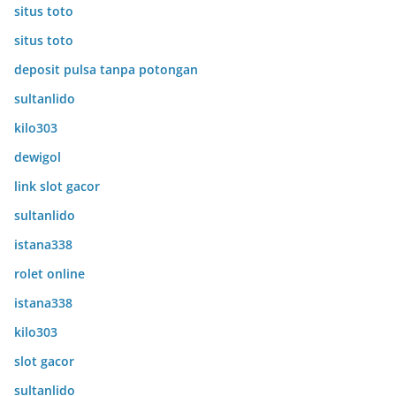
situs toto
situs toto
deposit pulsa tanpa potongan
sultanlido
kilo303
dewigol
link slot gacor
sultanlido
istana338
rolet online
istana338
kilo303
slot gacor
sultanlido