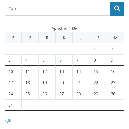
Agustus 2026
S
S
R
K
J
S
M
1
2
3
4
5
6
7
8
9
10
11
12
13
14
15
16
17
18
19
20
21
22
23
24
25
26
27
28
29
30
31
« Jul