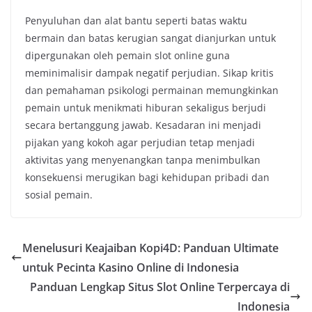
Penyuluhan dan alat bantu seperti batas waktu
bermain dan batas kerugian sangat dianjurkan untuk
dipergunakan oleh pemain slot online guna
meminimalisir dampak negatif perjudian. Sikap kritis
dan pemahaman psikologi permainan memungkinkan
pemain untuk menikmati hiburan sekaligus berjudi
secara bertanggung jawab. Kesadaran ini menjadi
pijakan yang kokoh agar perjudian tetap menjadi
aktivitas yang menyenangkan tanpa menimbulkan
konsekuensi merugikan bagi kehidupan pribadi dan
sosial pemain.
Menelusuri Keajaiban Kopi4D: Panduan Ultimate
untuk Pecinta Kasino Online di Indonesia
Panduan Lengkap Situs Slot Online Terpercaya di
Indonesia