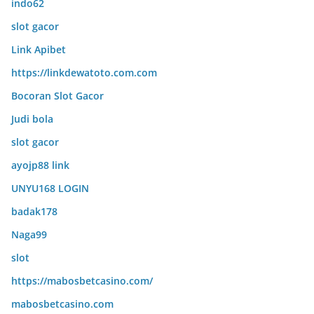
indo62
slot gacor
Link Apibet
https://linkdewatoto.com.com
Bocoran Slot Gacor
Judi bola
slot gacor
ayojp88 link
UNYU168 LOGIN
badak178
Naga99
slot
https://mabosbetcasino.com/
mabosbetcasino.com