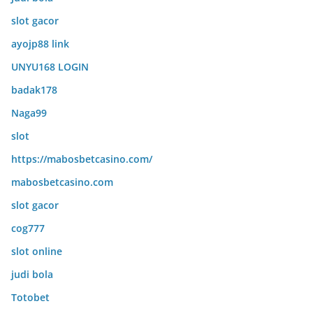
slot gacor
ayojp88 link
UNYU168 LOGIN
badak178
Naga99
slot
https://mabosbetcasino.com/
mabosbetcasino.com
slot gacor
cog777
slot online
judi bola
Totobet