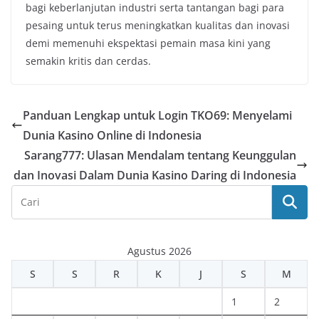
bagi keberlanjutan industri serta tantangan bagi para
pesaing untuk terus meningkatkan kualitas dan inovasi
demi memenuhi ekspektasi pemain masa kini yang
semakin kritis dan cerdas.
Panduan Lengkap untuk Login TKO69: Menyelami
Dunia Kasino Online di Indonesia
Sarang777: Ulasan Mendalam tentang Keunggulan
dan Inovasi Dalam Dunia Kasino Daring di Indonesia
Agustus 2026
S
S
R
K
J
S
M
1
2