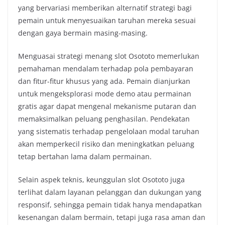
yang bervariasi memberikan alternatif strategi bagi
pemain untuk menyesuaikan taruhan mereka sesuai
dengan gaya bermain masing-masing.
Menguasai strategi menang slot Osototo memerlukan
pemahaman mendalam terhadap pola pembayaran
dan fitur-fitur khusus yang ada. Pemain dianjurkan
untuk mengeksplorasi mode demo atau permainan
gratis agar dapat mengenal mekanisme putaran dan
memaksimalkan peluang penghasilan. Pendekatan
yang sistematis terhadap pengelolaan modal taruhan
akan memperkecil risiko dan meningkatkan peluang
tetap bertahan lama dalam permainan.
Selain aspek teknis, keunggulan slot Osototo juga
terlihat dalam layanan pelanggan dan dukungan yang
responsif, sehingga pemain tidak hanya mendapatkan
kesenangan dalam bermain, tetapi juga rasa aman dan