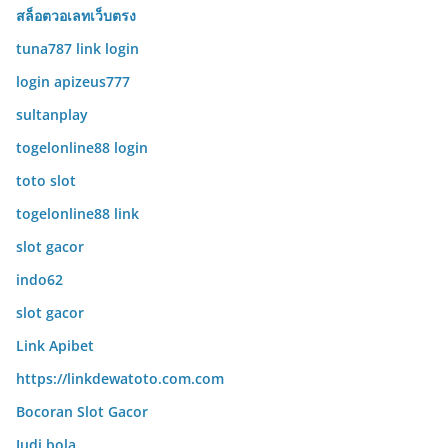
สล็อตวอเลทเว็บตรง
tuna787 link login
login apizeus777
sultanplay
togelonline88 login
toto slot
togelonline88 link
slot gacor
indo62
slot gacor
Link Apibet
https://linkdewatoto.com.com
Bocoran Slot Gacor
Judi bola