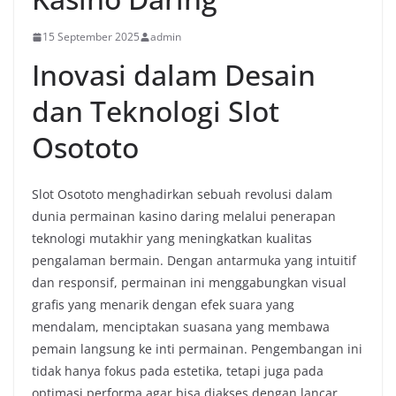
15 September 2025
admin
Inovasi dalam Desain
dan Teknologi Slot
Osototo
Slot Osototo menghadirkan sebuah revolusi dalam
dunia permainan kasino daring melalui penerapan
teknologi mutakhir yang meningkatkan kualitas
pengalaman bermain. Dengan antarmuka yang intuitif
dan responsif, permainan ini menggabungkan visual
grafis yang menarik dengan efek suara yang
mendalam, menciptakan suasana yang membawa
pemain langsung ke inti permainan. Pengembangan ini
tidak hanya fokus pada estetika, tetapi juga pada
optimasi performa agar bisa diakses dengan lancar