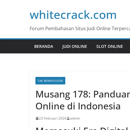
Skip
whitecrack.com
to
content
Forum Pembahasan Situs Judi Online Terperc
BERANDA
JUDI ONLINE
SLOT ONLINE
TAK BERKATEGORI
Musang 178: Panduan
Online di Indonesia
23 Februari 2026
admin