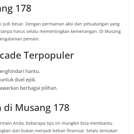
ang 178
agi judi besar. Dengan permainan aksi dan petualangan yang
 tanpa harus selalu mementingkan kemenangan. Di Musang
 pengalaman pemain.
cade Terpopuler
nghindari hantu.
untuk duel epik.
awarkan berbagai pilihan.
n di Musang 178
rmain Anda, beberapa tips ini mungkin bisa membantu.
gkan dan bukan menjadi beban finansial. Selalu tentukan