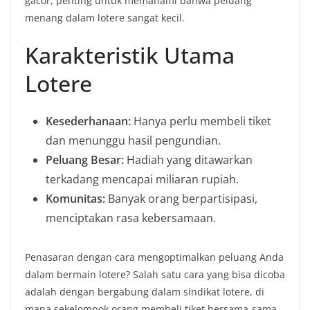
gacor, penting untuk memahami bahwa peluang
menang dalam lotere sangat kecil.
Karakteristik Utama
Lotere
Kesederhanaan:
Hanya perlu membeli tiket
dan menunggu hasil pengundian.
Peluang Besar:
Hadiah yang ditawarkan
terkadang mencapai miliaran rupiah.
Komunitas:
Banyak orang berpartisipasi,
menciptakan rasa kebersamaan.
Penasaran dengan cara mengoptimalkan peluang Anda
dalam bermain lotere? Salah satu cara yang bisa dicoba
adalah dengan bergabung dalam sindikat lotere, di
mana sekelompok orang membeli tiket bersama-sama