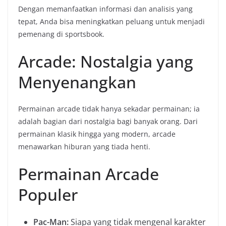
Dengan memanfaatkan informasi dan analisis yang
tepat, Anda bisa meningkatkan peluang untuk menjadi
pemenang di sportsbook.
Arcade: Nostalgia yang
Menyenangkan
Permainan arcade tidak hanya sekadar permainan; ia
adalah bagian dari nostalgia bagi banyak orang. Dari
permainan klasik hingga yang modern, arcade
menawarkan hiburan yang tiada henti.
Permainan Arcade
Populer
Pac-Man:
Siapa yang tidak mengenal karakter