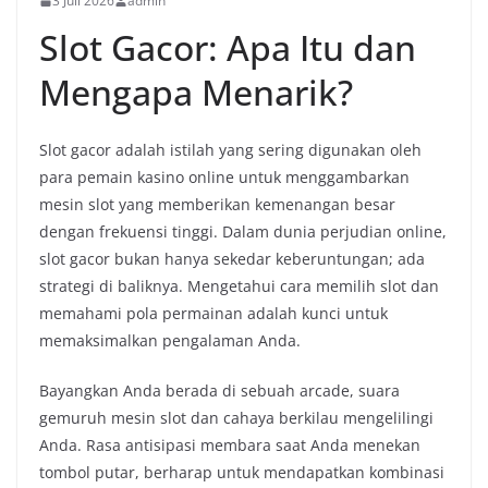
3 Juli 2026
admin
Slot Gacor: Apa Itu dan
Mengapa Menarik?
Slot gacor adalah istilah yang sering digunakan oleh
para pemain kasino online untuk menggambarkan
mesin slot yang memberikan kemenangan besar
dengan frekuensi tinggi. Dalam dunia perjudian online,
slot gacor bukan hanya sekedar keberuntungan; ada
strategi di baliknya. Mengetahui cara memilih slot dan
memahami pola permainan adalah kunci untuk
memaksimalkan pengalaman Anda.
Bayangkan Anda berada di sebuah arcade, suara
gemuruh mesin slot dan cahaya berkilau mengelilingi
Anda. Rasa antisipasi membara saat Anda menekan
tombol putar, berharap untuk mendapatkan kombinasi