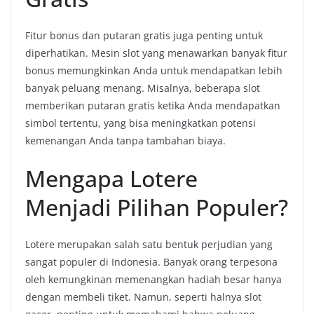
Fitur bonus dan putaran gratis juga penting untuk
diperhatikan. Mesin slot yang menawarkan banyak fitur
bonus memungkinkan Anda untuk mendapatkan lebih
banyak peluang menang. Misalnya, beberapa slot
memberikan putaran gratis ketika Anda mendapatkan
simbol tertentu, yang bisa meningkatkan potensi
kemenangan Anda tanpa tambahan biaya.
Mengapa Lotere
Menjadi Pilihan Populer?
Lotere merupakan salah satu bentuk perjudian yang
sangat populer di Indonesia. Banyak orang terpesona
oleh kemungkinan memenangkan hadiah besar hanya
dengan membeli tiket. Namun, seperti halnya slot