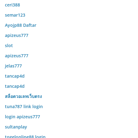
ceri388
semar123
Ayojp88 Daftar
apizeus777
slot
apizeus777
jelas777
tancap4d
tancap4d
สล็อตวอเลทเว็บตรง
tuna787 link login
login apizeus777
sultanplay
togelonline88 login