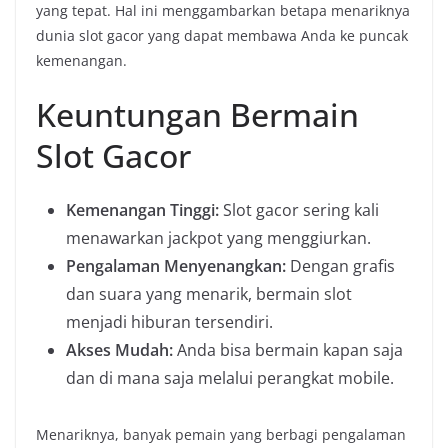
yang tepat. Hal ini menggambarkan betapa menariknya
dunia slot gacor yang dapat membawa Anda ke puncak
kemenangan.
Keuntungan Bermain
Slot Gacor
Kemenangan Tinggi:
Slot gacor sering kali
menawarkan jackpot yang menggiurkan.
Pengalaman Menyenangkan:
Dengan grafis
dan suara yang menarik, bermain slot
menjadi hiburan tersendiri.
Akses Mudah:
Anda bisa bermain kapan saja
dan di mana saja melalui perangkat mobile.
Menariknya, banyak pemain yang berbagi pengalaman