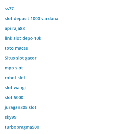
ss77
slot deposit 1000 via dana
api raja88
link slot depo 10k
toto macau
Situs slot gacor
mpo slot
robot slot
slot wangi
slot 5000
juragan805 slot
sky99
turbopragma500