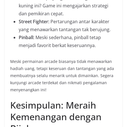
kuning ini? Game ini mengajarkan strategi
dan pemikiran cepat.
Street Fighter:
Pertarungan antar karakter
yang menawarkan tantangan tak berujung.
Pinball:
Meski sederhana, pinball tetap
menjadi favorit berkat keseruannya.
Meski permainan arcade biasanya tidak menawarkan
hadiah uang, tetapi keseruan dan tantangan yang ada
membuatnya selalu menarik untuk dimainkan. Segera
kunjungi arcade terdekat dan nikmati pengalaman
menyenangkan ini!
Kesimpulan: Meraih
Kemenangan dengan