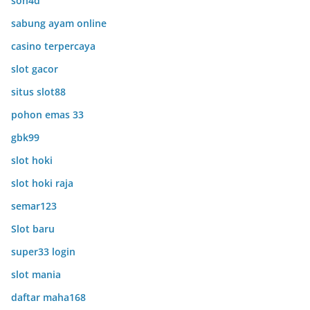
son4d
sabung ayam online
casino terpercaya
slot gacor
situs slot88
pohon emas 33
gbk99
slot hoki
slot hoki raja
semar123
Slot baru
super33 login
slot mania
daftar maha168