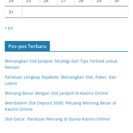
24
25
26
27
28
29
30
31
« Jul
Pos-pos Terbaru
Menangkan Slot Jackpot: Strategi dan Tips Terbaik untuk
Pemain
Panduan Lengkap Rajakete: Menangkan Slot, Poker, dan
Lotere
Menang Besar dengan Slot Jackpot di Kasino Online
Mendalami Slot Deposit 5000: Peluang Menang Besar di
Kasino Online
Slot Gacor: Panduan Menang di Dunia Kasino Online