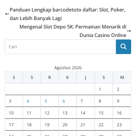
Panduan Lengkap barcodetoto daftar: Slot, Poker,
dan Lebih Banyak Lagi
Mengenal Slot Depo 5K: Permainan Menarik di
Dunia Casino Online
Agustus 2026
S
S
R
K
J
S
M
1
2
3
4
5
6
7
8
9
10
11
12
13
14
15
16
17
18
19
20
21
22
23