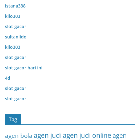
istana338
kilo303
slot gacor
sultanlido
kilo303
slot gacor
slot gacor hari ini
4d
slot gacor
slot gacor
Tag
agen judi
agen judi online
agen
agen bola