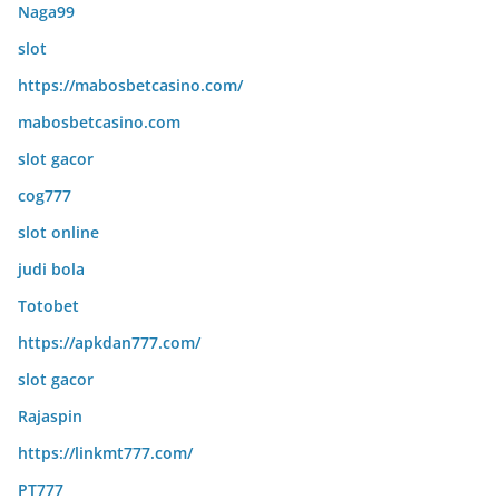
Naga99
slot
https://mabosbetcasino.com/
mabosbetcasino.com
slot gacor
cog777
slot online
judi bola
Totobet
https://apkdan777.com/
slot gacor
Rajaspin
https://linkmt777.com/
PT777