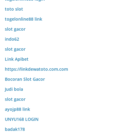
toto slot
togelonline88 link
slot gacor
indo62
slot gacor
Link Apibet
https://linkdewatoto.com.com
Bocoran Slot Gacor
Judi bola
slot gacor
ayojp88 link
UNYU168 LOGIN
badak178