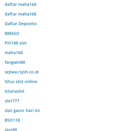
daftar maha168
daftar maha168
Daftar Depoxito
888slot
Pin188 slot
maha168
fangwin88
sejiwa.rsjsh.co.id
Situs slot online
istanaslot
slot777
slot gacor hari ini
BSO118
slot88