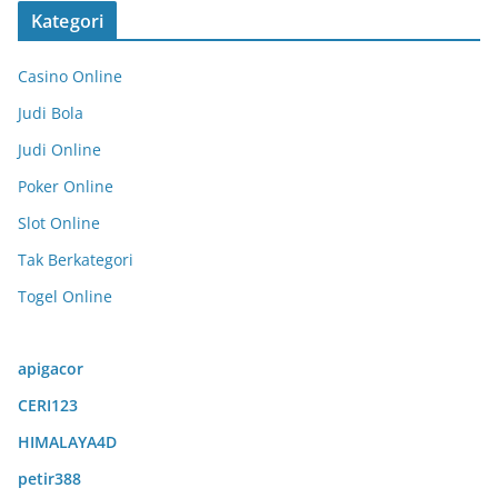
Kategori
Casino Online
Judi Bola
Judi Online
Poker Online
Slot Online
Tak Berkategori
Togel Online
apigacor
CERI123
HIMALAYA4D
petir388