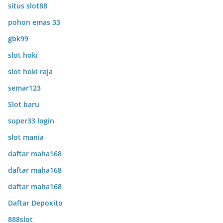
situs slot88
pohon emas 33
gbk99
slot hoki
slot hoki raja
semar123
Slot baru
super33 login
slot mania
daftar maha168
daftar maha168
daftar maha168
Daftar Depoxito
888slot