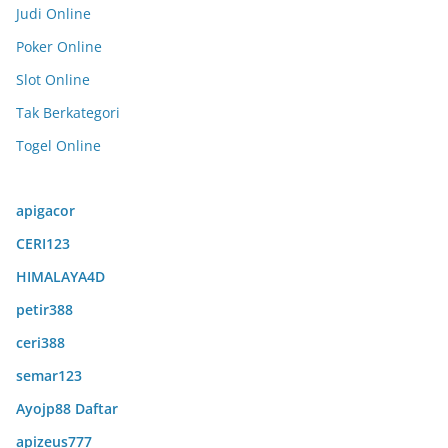
Judi Online
Poker Online
Slot Online
Tak Berkategori
Togel Online
apigacor
CERI123
HIMALAYA4D
petir388
ceri388
semar123
Ayojp88 Daftar
apizeus777