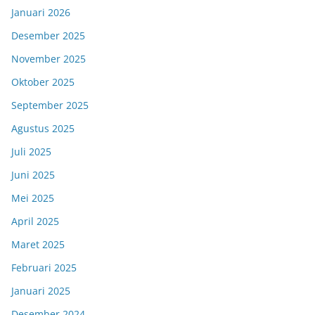
Januari 2026
Desember 2025
November 2025
Oktober 2025
September 2025
Agustus 2025
Juli 2025
Juni 2025
Mei 2025
April 2025
Maret 2025
Februari 2025
Januari 2025
Desember 2024