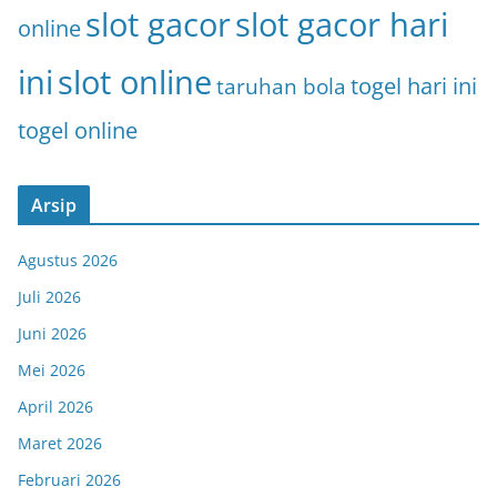
slot gacor
slot gacor hari
online
ini
slot online
togel hari ini
taruhan bola
togel online
Arsip
Agustus 2026
Juli 2026
Juni 2026
Mei 2026
April 2026
Maret 2026
Februari 2026