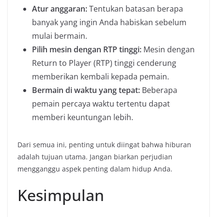
Atur anggaran:
Tentukan batasan berapa
banyak yang ingin Anda habiskan sebelum
mulai bermain.
Pilih mesin dengan RTP tinggi:
Mesin dengan
Return to Player (RTP) tinggi cenderung
memberikan kembali kepada pemain.
Bermain di waktu yang tepat:
Beberapa
pemain percaya waktu tertentu dapat
memberi keuntungan lebih.
Dari semua ini, penting untuk diingat bahwa hiburan
adalah tujuan utama. Jangan biarkan perjudian
mengganggu aspek penting dalam hidup Anda.
Kesimpulan