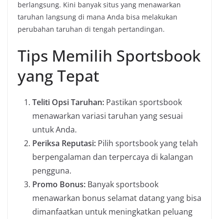
berlangsung. Kini banyak situs yang menawarkan
taruhan langsung di mana Anda bisa melakukan
perubahan taruhan di tengah pertandingan.
Tips Memilih Sportsbook
yang Tepat
Teliti Opsi Taruhan:
Pastikan sportsbook
menawarkan variasi taruhan yang sesuai
untuk Anda.
Periksa Reputasi:
Pilih sportsbook yang telah
berpengalaman dan terpercaya di kalangan
pengguna.
Promo Bonus:
Banyak sportsbook
menawarkan bonus selamat datang yang bisa
dimanfaatkan untuk meningkatkan peluang