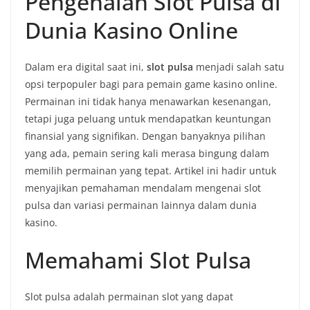
Pengenalan Slot Pulsa di
Dunia Kasino Online
Dalam era digital saat ini,
slot pulsa
menjadi salah satu
opsi terpopuler bagi para pemain game kasino online.
Permainan ini tidak hanya menawarkan kesenangan,
tetapi juga peluang untuk mendapatkan keuntungan
finansial yang signifikan. Dengan banyaknya pilihan
yang ada, pemain sering kali merasa bingung dalam
memilih permainan yang tepat. Artikel ini hadir untuk
menyajikan pemahaman mendalam mengenai slot
pulsa dan variasi permainan lainnya dalam dunia
kasino.
Memahami Slot Pulsa
Slot pulsa adalah permainan slot yang dapat