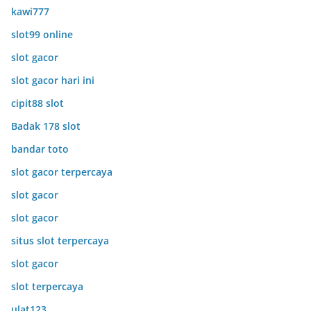
kawi777
slot99 online
slot gacor
slot gacor hari ini
cipit88 slot
Badak 178 slot
bandar toto
slot gacor terpercaya
slot gacor
slot gacor
situs slot terpercaya
slot gacor
slot terpercaya
ulat123