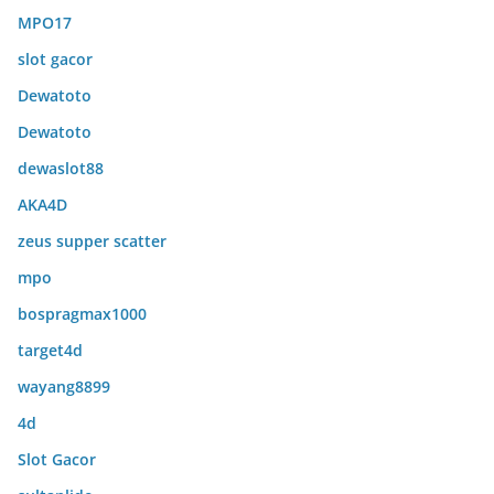
MPO17
slot gacor
Dewatoto
Dewatoto
dewaslot88
AKA4D
zeus supper scatter
mpo
bospragmax1000
target4d
wayang8899
4d
Slot Gacor