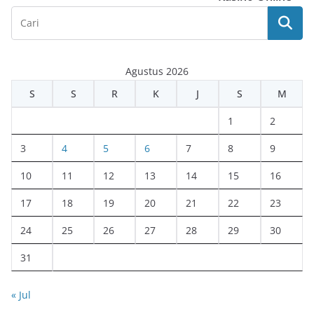
Agustus 2026
S
S
R
K
J
S
M
1
2
3
4
5
6
7
8
9
10
11
12
13
14
15
16
17
18
19
20
21
22
23
24
25
26
27
28
29
30
31
« Jul