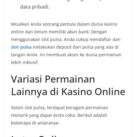
data pribadi.
Misalkan Anda seorang pemula dalam dunia kasino
online dan belum memiliki akun bank. Dengan
menggunakan slot pulsa, Anda cukup mendaftar dan
slot pulsa
melakukan deposit dari pulsa yang ada di
tangan Anda. Ini membuat akses ke dunia permainan
lebih inklusif.
Variasi Permainan
Lainnya di Kasino Online
Selain slot pulsa, terdapat beragam permainan
menarik yang dapat Anda coba. Berikut adalah
beberapa di antaranya: