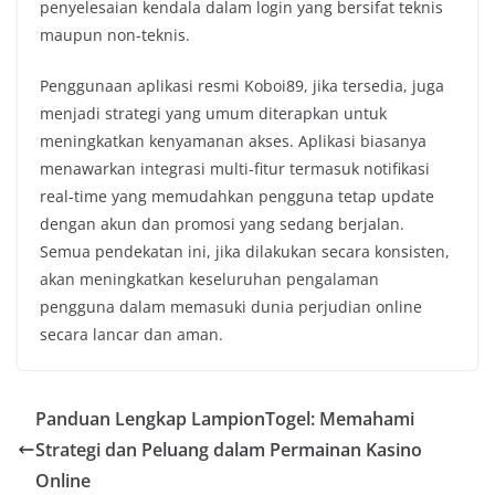
penyelesaian kendala dalam login yang bersifat teknis
maupun non-teknis.
Penggunaan aplikasi resmi Koboi89, jika tersedia, juga
menjadi strategi yang umum diterapkan untuk
meningkatkan kenyamanan akses. Aplikasi biasanya
menawarkan integrasi multi-fitur termasuk notifikasi
real-time yang memudahkan pengguna tetap update
dengan akun dan promosi yang sedang berjalan.
Semua pendekatan ini, jika dilakukan secara konsisten,
akan meningkatkan keseluruhan pengalaman
pengguna dalam memasuki dunia perjudian online
secara lancar dan aman.
Panduan Lengkap LampionTogel: Memahami
Strategi dan Peluang dalam Permainan Kasino
Online