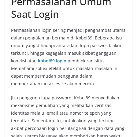
Permasalahan Umum
Saat Login
Permasalahan login sering menjadi penghambat utama
dalam pengalaman bermain di Koboi89. Beberapa isu
umum yang dihadapi antara lain lupa password, akun
terkunci, hingga kegagalan masuk akibat gangguan
koneksi atau
koboi89 login
pemblokiran situs.
Memahami solusi efektif untuk masalah-masalah ini
dapat mempermudah pengguna dalam
mempertahankan akses ke akun mereka.
Jika pengguna lupa password, Koboi89 menyediakan
mekanisme pemulihan yang melibatkan verifikasi
identitas melalui email atau nomor telepon yang
terdaftar. Sementara itu, untuk akun yang terkunci
akibat percobaan login berulang kali dengan data yang
salah, sistem biasanya akan memberikan batas waktu