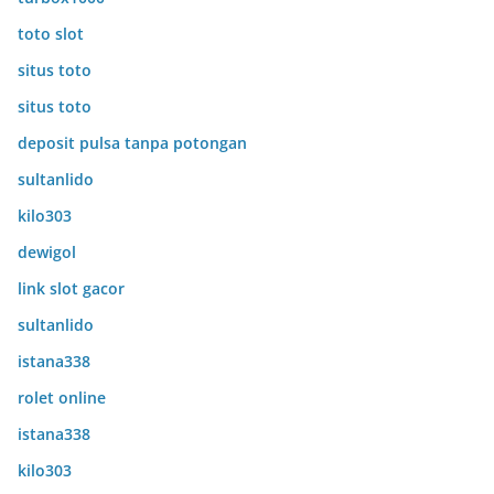
toto slot
situs toto
situs toto
deposit pulsa tanpa potongan
sultanlido
kilo303
dewigol
link slot gacor
sultanlido
istana338
rolet online
istana338
kilo303