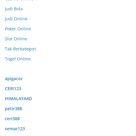
Judi Bola
Judi Online
Poker Online
Slot Online
Tak Berkategori
Togel Online
apigacor
CERI123
HIMALAYA4D
petir388
ceri388
semar123