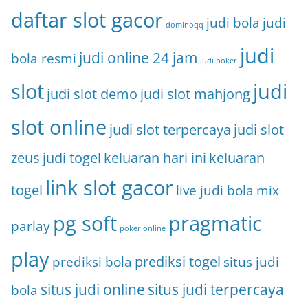
daftar slot gacor
judi bola
judi
dominoqq
judi
judi online 24 jam
bola resmi
judi poker
slot
judi
judi slot demo
judi slot mahjong
slot online
judi slot terpercaya
judi slot
zeus
judi togel
keluaran hari ini
keluaran
link slot gacor
togel
live judi bola
mix
pg soft
pragmatic
parlay
poker online
play
prediksi togel
prediksi bola
situs judi
situs judi online
situs judi terpercaya
bola