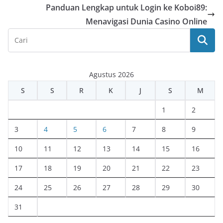
Panduan Lengkap untuk Login ke Koboi89:
Menavigasi Dunia Casino Online
Agustus 2026
S
S
R
K
J
S
M
1
2
3
4
5
6
7
8
9
10
11
12
13
14
15
16
17
18
19
20
21
22
23
24
25
26
27
28
29
30
31