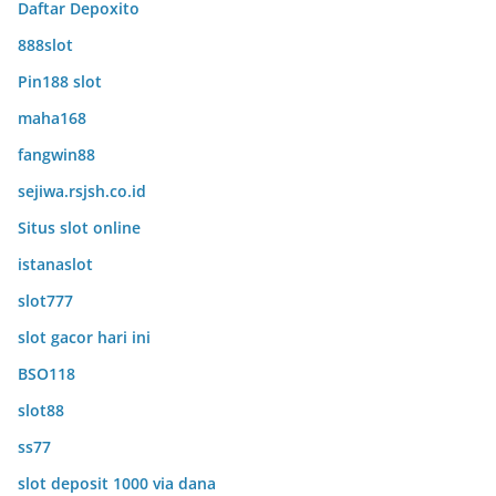
Daftar Depoxito
888slot
Pin188 slot
maha168
fangwin88
sejiwa.rsjsh.co.id
Situs slot online
istanaslot
slot777
slot gacor hari ini
BSO118
slot88
ss77
slot deposit 1000 via dana