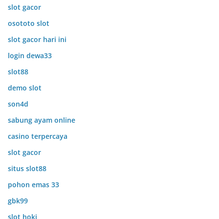
slot gacor
osototo slot
slot gacor hari ini
login dewa33
slot88
demo slot
son4d
sabung ayam online
casino terpercaya
slot gacor
situs slot88
pohon emas 33
gbk99
slot hoki