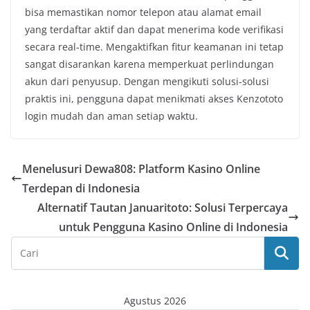
bisa memastikan nomor telepon atau alamat email
yang terdaftar aktif dan dapat menerima kode verifikasi
secara real-time. Mengaktifkan fitur keamanan ini tetap
sangat disarankan karena memperkuat perlindungan
akun dari penyusup. Dengan mengikuti solusi-solusi
praktis ini, pengguna dapat menikmati akses Kenzototo
login mudah dan aman setiap waktu.
Menelusuri Dewa808: Platform Kasino Online
Terdepan di Indonesia
Alternatif Tautan Januaritoto: Solusi Terpercaya
untuk Pengguna Kasino Online di Indonesia
Agustus 2026