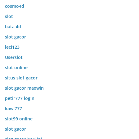
cosmo4d
slot
bata 4d
slot gacor
leci123
Userslot
slot online
situs slot gacor
slot gacor maxwin
petir777 login
kawi777
slot99 online
slot gacor