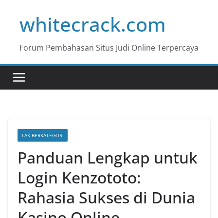
Skip
whitecrack.com
to
content
Forum Pembahasan Situs Judi Online Terpercaya
TAK BERKATEGORI
Panduan Lengkap untuk
Login Kenzototo:
Rahasia Sukses di Dunia
Kasino Online