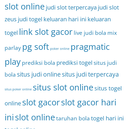
slot online
judi slot terpercaya
judi slot
zeus
judi togel
keluaran hari ini
keluaran
link slot gacor
togel
live judi bola
mix
pg soft
pragmatic
parlay
poker online
play
prediksi togel
prediksi bola
situs judi
situs judi online
situs judi terpercaya
bola
situs slot online
situs togel
situs poker online
slot gacor
slot gacor hari
online
ini
slot online
togel hari ini
taruhan bola