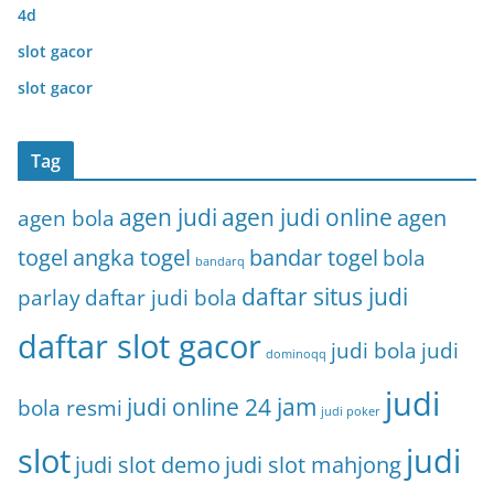
4d
slot gacor
slot gacor
Tag
agen judi
agen judi online
agen
agen bola
togel
angka togel
bandar togel
bola
bandarq
daftar situs judi
parlay
daftar judi bola
daftar slot gacor
judi bola
judi
dominoqq
judi
judi online 24 jam
bola resmi
judi poker
slot
judi
judi slot demo
judi slot mahjong