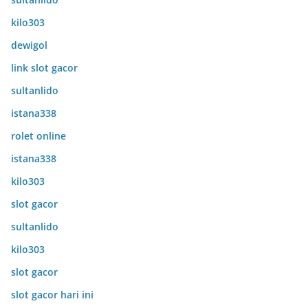
kilo303
dewigol
link slot gacor
sultanlido
istana338
rolet online
istana338
kilo303
slot gacor
sultanlido
kilo303
slot gacor
slot gacor hari ini