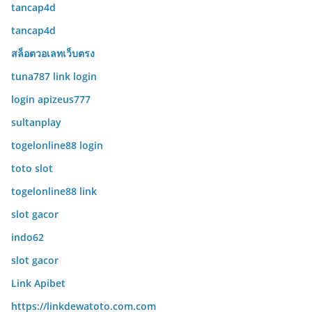
tancap4d
tancap4d
สล็อตวอเลทเว็บตรง
tuna787 link login
login apizeus777
sultanplay
togelonline88 login
toto slot
togelonline88 link
slot gacor
indo62
slot gacor
Link Apibet
https://linkdewatoto.com.com