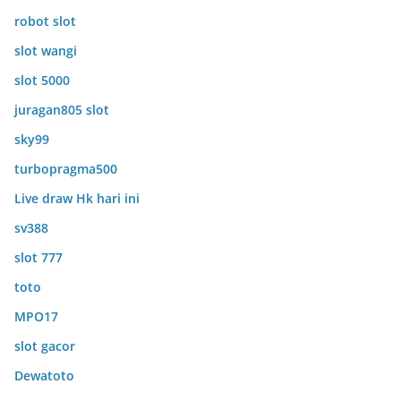
robot slot
slot wangi
slot 5000
juragan805 slot
sky99
turbopragma500
Live draw Hk hari ini
sv388
slot 777
toto
MPO17
slot gacor
Dewatoto