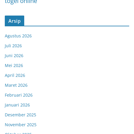
togel online
Arsip
Agustus 2026
Juli 2026
Juni 2026
Mei 2026
April 2026
Maret 2026
Februari 2026
Januari 2026
Desember 2025
November 2025