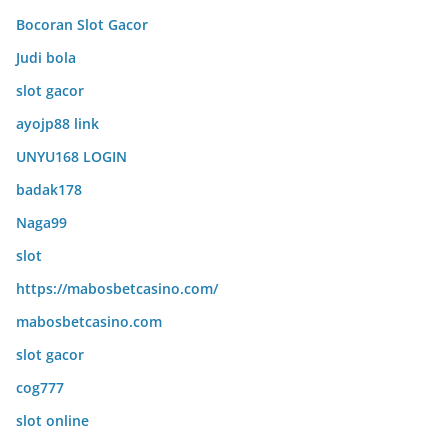
Bocoran Slot Gacor
Judi bola
slot gacor
ayojp88 link
UNYU168 LOGIN
badak178
Naga99
slot
https://mabosbetcasino.com/
mabosbetcasino.com
slot gacor
cog777
slot online