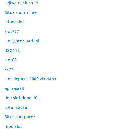
sejiwa.rsjsh.co.id
Situs slot online
istanaslot
slot777
slot gacor hari ini
BSO118
slot88
ss77
slot deposit 1000 via dana
api raja88
link slot depo 10k
toto macau
Situs slot gacor
mpo slot