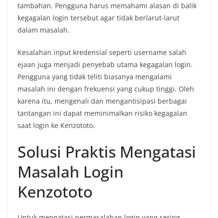
tambahan. Pengguna harus memahami alasan di balik
kegagalan login tersebut agar tidak berlarut-larut
dalam masalah.
Kesalahan input kredensial seperti username salah
ejaan juga menjadi penyebab utama kegagalan login.
Pengguna yang tidak teliti biasanya mengalami
masalah ini dengan frekuensi yang cukup tinggi. Oleh
karena itu, mengenali dan mengantisipasi berbagai
tantangan ini dapat meminimalkan risiko kegagalan
saat login ke Kenzototo.
Solusi Praktis Mengatasi
Masalah Login
Kenzototo
Untuk mengatasi permasalahan login yang sering