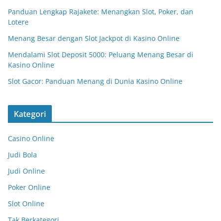
Panduan Lengkap Rajakete: Menangkan Slot, Poker, dan
Lotere
Menang Besar dengan Slot Jackpot di Kasino Online
Mendalami Slot Deposit 5000: Peluang Menang Besar di
Kasino Online
Slot Gacor: Panduan Menang di Dunia Kasino Online
Kategori
Casino Online
Judi Bola
Judi Online
Poker Online
Slot Online
Tak Berkategori