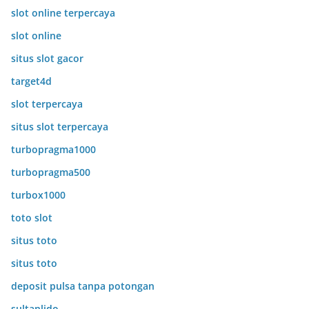
slot online terpercaya
slot online
situs slot gacor
target4d
slot terpercaya
situs slot terpercaya
turbopragma1000
turbopragma500
turbox1000
toto slot
situs toto
situs toto
deposit pulsa tanpa potongan
sultanlido