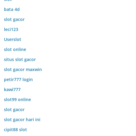
bata 4d
slot gacor
leci123
Userslot
slot online
situs slot gacor
slot gacor maxwin
petir777 login
kawi777
slot99 online
slot gacor
slot gacor hari ini
cipit88 slot