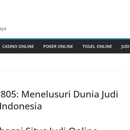
aya
CASINO ONLINE
POKER ONLINE
TOGEL ONLINE
JUD
805: Menelusuri Dunia Judi
 Indonesia