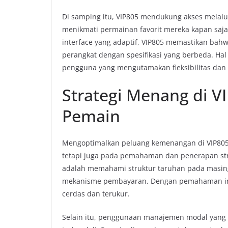
Di samping itu, VIP805 mendukung akses melalui
menikmati permainan favorit mereka kapan saja 
interface yang adaptif, VIP805 memastikan bah
perangkat dengan spesifikasi yang berbeda. Hal 
pengguna yang mengutamakan fleksibilitas dan
Strategi Menang di V
Pemain
Mengoptimalkan peluang kemenangan di VIP805
tetapi juga pada pemahaman dan penerapan stra
adalah memahami struktur taruhan pada masin
mekanisme pembayaran. Dengan pemahaman ini
cerdas dan terukur.
Selain itu, penggunaan manajemen modal yang b