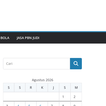
I BOLA
JASA PBN JUDI
Agustus 2026
S
S
R
K
J
S
M
1
2
3
4
5
6
7
8
9