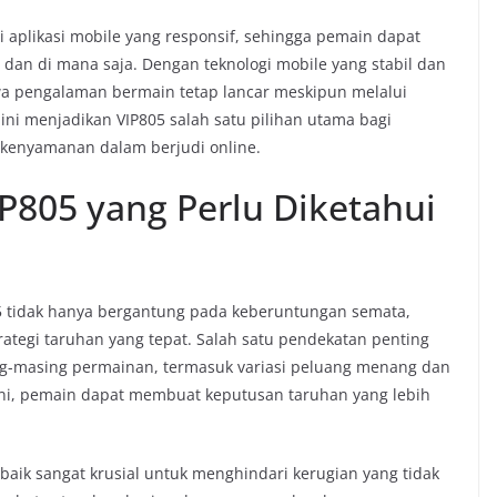
 aplikasi mobile yang responsif, sehingga pemain dapat
dan di mana saja. Dengan teknologi mobile yang stabil dan
wa pengalaman bermain tetap lancar meskipun melalui
ini menjadikan VIP805 salah satu pilihan utama bagi
 kenyamanan dalam berjudi online.
IP805 yang Perlu Diketahui
 tidak hanya bergantung pada keberuntungan semata,
tegi taruhan yang tepat. Salah satu pendekatan penting
g-masing permainan, termasuk variasi peluang menang dan
, pemain dapat membuat keputusan taruhan yang lebih
aik sangat krusial untuk menghindari kerugian yang tidak