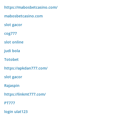
https://mabosbetcasino.com/
mabosbetcasino.com
slot gacor
cog777
slot online
judi bola
Totobet
https://apkdan777.com/
slot gacor
Rajaspin
https://linkmt777.com/
PT777
login ulat123