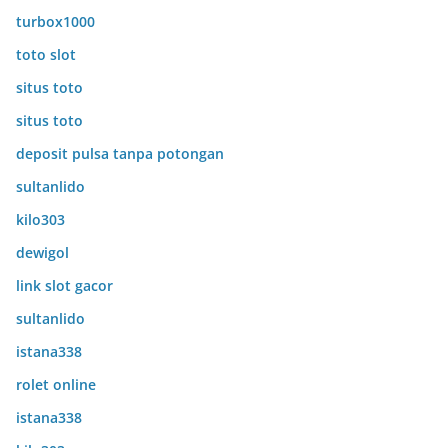
turbox1000
toto slot
situs toto
situs toto
deposit pulsa tanpa potongan
sultanlido
kilo303
dewigol
link slot gacor
sultanlido
istana338
rolet online
istana338