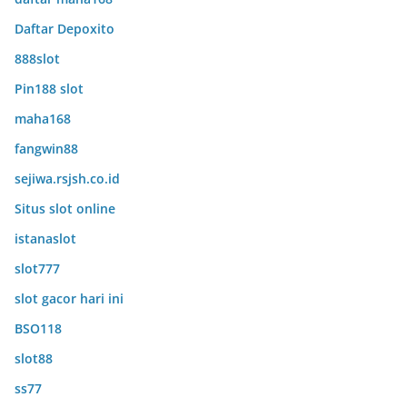
Daftar Depoxito
888slot
Pin188 slot
maha168
fangwin88
sejiwa.rsjsh.co.id
Situs slot online
istanaslot
slot777
slot gacor hari ini
BSO118
slot88
ss77