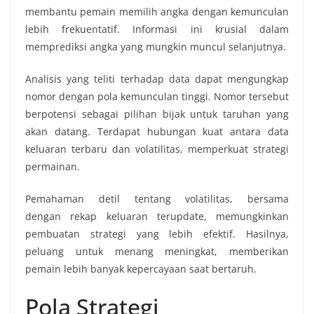
membantu pemain memilih angka dengan kemunculan
lebih frekuentatif. Informasi ini krusial dalam
memprediksi angka yang mungkin muncul selanjutnya.
Analisis yang teliti terhadap data dapat mengungkap
nomor dengan pola kemunculan tinggi. Nomor tersebut
berpotensi sebagai pilihan bijak untuk taruhan yang
akan datang. Terdapat hubungan kuat antara data
keluaran terbaru dan volatilitas, memperkuat strategi
permainan.
Pemahaman detil tentang volatilitas, bersama
dengan rekap keluaran terupdate, memungkinkan
pembuatan strategi yang lebih efektif. Hasilnya,
peluang untuk menang meningkat, memberikan
pemain lebih banyak kepercayaan saat bertaruh.
Pola Strategi