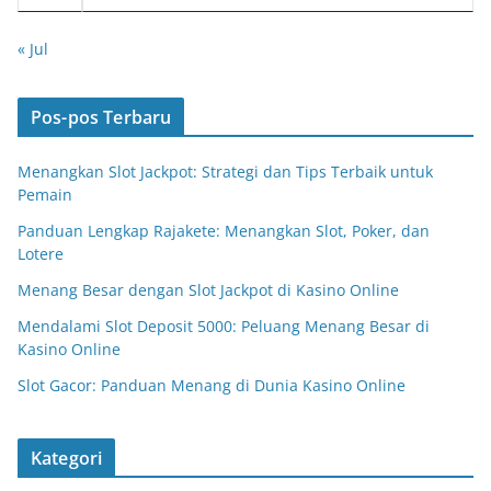
« Jul
Pos-pos Terbaru
Menangkan Slot Jackpot: Strategi dan Tips Terbaik untuk
Pemain
Panduan Lengkap Rajakete: Menangkan Slot, Poker, dan
Lotere
Menang Besar dengan Slot Jackpot di Kasino Online
Mendalami Slot Deposit 5000: Peluang Menang Besar di
Kasino Online
Slot Gacor: Panduan Menang di Dunia Kasino Online
Kategori