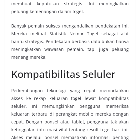
membuat keputusan strategis. Ini meningkatkan
peluang kemenangan dalam togel.
Banyak pemain sukses mengandalkan pendekatan ini.
Mereka melihat Statistik Nomor Togel sebagai alat
bantu strategis. Pendekatan berbasis data bukan hanya
meningkatkan wawasan pemain, tapi juga peluang
menang mereka.
Kompatibilitas Seluler
Perkembangan teknologi yang cepat memudahkan
akses ke rekap keluaran togel lewat kompatibilitas
seluler. Ini memungkinkan pengguna memeriksa
keluaran terbaru di perangkat mobile mereka dengan
cepat. Dengan ponsel atau tablet, pengguna tak akan
ketinggalan informasi vital tentang result togel hari ini.
Akses melalui ponsel memastikan informasi penting