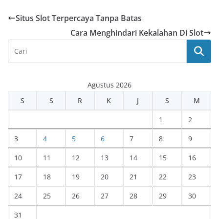
Situs Slot Terpercaya Tanpa Batas
Cara Menghindari Kekalahan Di Slot
Agustus 2026
S
S
R
K
J
S
M
1
2
3
4
5
6
7
8
9
10
11
12
13
14
15
16
17
18
19
20
21
22
23
24
25
26
27
28
29
30
31