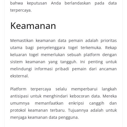
bahwa keputusan Anda berlandaskan pada data
terpercaya.
Keamanan
Memastikan keamanan data pemain adalah prioritas
utama bagi penyelenggara togel terkemuka. Rekap
keluaran togel memerlukan sebuah platform dengan
sistem keamanan yang tangguh. Ini penting untuk
melindungi informasi pribadi pemain dari ancaman
eksternal.
Platform terpercaya selalu memperbarui langkah
antisipasi untuk menghindari kebocoran data. Mereka
umumnya memanfaatkan enkripsi canggih dan
protokol keamanan terbaru. Tujuannya adalah untuk
menjaga keamanan data pengguna.