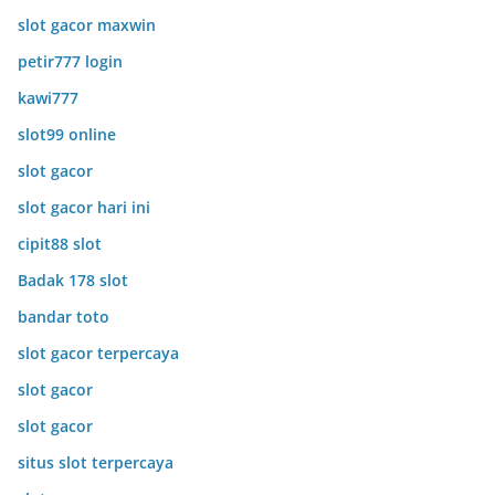
slot gacor maxwin
petir777 login
kawi777
slot99 online
slot gacor
slot gacor hari ini
cipit88 slot
Badak 178 slot
bandar toto
slot gacor terpercaya
slot gacor
slot gacor
situs slot terpercaya