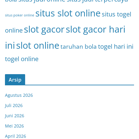
situs slot online
situs togel
situs poker online
slot gacor
slot gacor hari
online
ini
slot online
togel hari ini
taruhan bola
togel online
Arsip
Agustus 2026
Juli 2026
Juni 2026
Mei 2026
April 2026