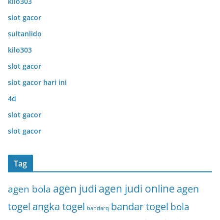
kilo303
slot gacor
sultanlido
kilo303
slot gacor
slot gacor hari ini
4d
slot gacor
slot gacor
Tag
agen judi
agen judi online
agen
agen bola
togel
angka togel
bandar togel
bola
bandarq