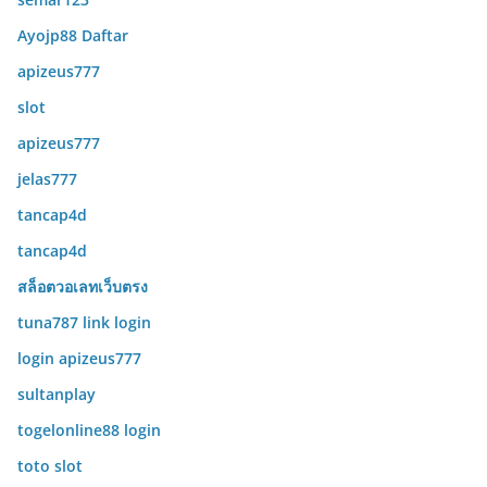
Ayojp88 Daftar
apizeus777
slot
apizeus777
jelas777
tancap4d
tancap4d
สล็อตวอเลทเว็บตรง
tuna787 link login
login apizeus777
sultanplay
togelonline88 login
toto slot