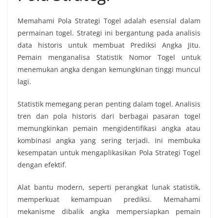
Memahami Pola Strategi Togel adalah esensial dalam
permainan togel. Strategi ini bergantung pada analisis
data historis untuk membuat Prediksi Angka Jitu.
Pemain menganalisa Statistik Nomor Togel untuk
menemukan angka dengan kemungkinan tinggi muncul
lagi.
Statistik memegang peran penting dalam togel. Analisis
tren dan pola historis dari berbagai pasaran togel
memungkinkan pemain mengidentifikasi angka atau
kombinasi angka yang sering terjadi. Ini membuka
kesempatan untuk mengaplikasikan Pola Strategi Togel
dengan efektif.
Alat bantu modern, seperti perangkat lunak statistik,
memperkuat kemampuan prediksi. Memahami
mekanisme dibalik angka mempersiapkan pemain