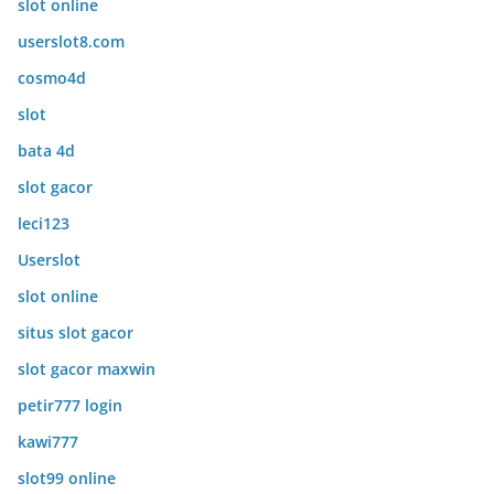
slot online
userslot8.com
cosmo4d
slot
bata 4d
slot gacor
leci123
Userslot
slot online
situs slot gacor
slot gacor maxwin
petir777 login
kawi777
slot99 online