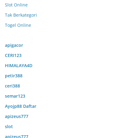
Slot Online
Tak Berkategori
Togel Online
apigacor
CERI123
HIMALAYA4D
petir388
ceri388
semar123
Ayojp88 Daftar
apizeus777
slot
apizeus777