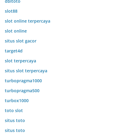
dbltoto
slot88
slot online terpercaya
slot online
situs slot gacor
target4d
slot terpercaya
situs slot terpercaya
turbopragma1000
turbopragma500
turbox1000
toto slot
situs toto
situs toto