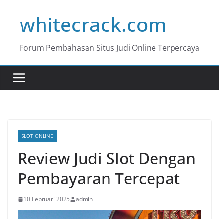
Skip
whitecrack.com
to
content
Forum Pembahasan Situs Judi Online Terpercaya
SLOT ONLINE
Review Judi Slot Dengan
Pembayaran Tercepat
10 Februari 2025
admin