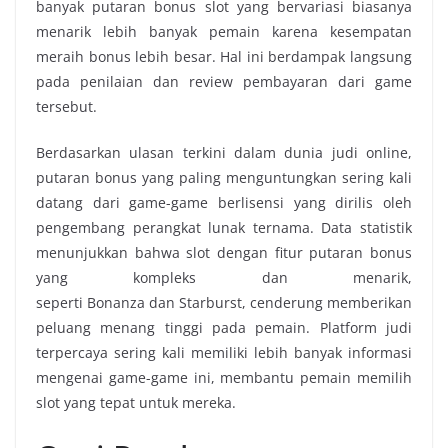
banyak putaran bonus slot yang bervariasi biasanya
menarik lebih banyak pemain karena kesempatan
meraih bonus lebih besar. Hal ini berdampak langsung
pada penilaian dan review pembayaran dari game
tersebut.
Berdasarkan ulasan terkini dalam dunia judi online,
putaran bonus yang paling menguntungkan sering kali
datang dari game-game berlisensi yang dirilis oleh
pengembang perangkat lunak ternama. Data statistik
menunjukkan bahwa slot dengan fitur putaran bonus
yang kompleks dan menarik,
seperti Bonanza dan Starburst, cenderung memberikan
peluang menang tinggi pada pemain. Platform judi
terpercaya sering kali memiliki lebih banyak informasi
mengenai game-game ini, membantu pemain memilih
slot yang tepat untuk mereka.