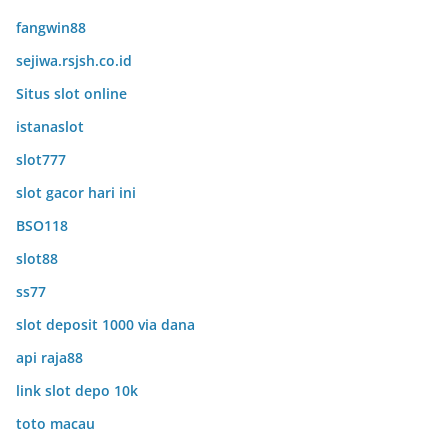
fangwin88
sejiwa.rsjsh.co.id
Situs slot online
istanaslot
slot777
slot gacor hari ini
BSO118
slot88
ss77
slot deposit 1000 via dana
api raja88
link slot depo 10k
toto macau