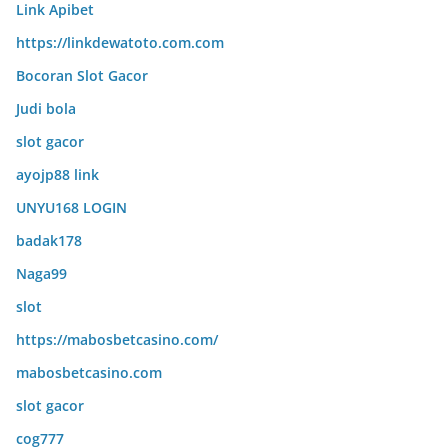
Link Apibet
https://linkdewatoto.com.com
Bocoran Slot Gacor
Judi bola
slot gacor
ayojp88 link
UNYU168 LOGIN
badak178
Naga99
slot
https://mabosbetcasino.com/
mabosbetcasino.com
slot gacor
cog777