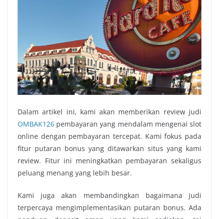
Dalam artikel ini, kami akan memberikan review judi
OMBAK126
pembayaran yang mendalam mengenai slot
online dengan pembayaran tercepat. Kami fokus pada
fitur putaran bonus yang ditawarkan situs yang kami
review. Fitur ini meningkatkan pembayaran sekaligus
peluang menang yang lebih besar.
Kami juga akan membandingkan bagaimana judi
terpercaya mengimplementasikan putaran bonus. Ada