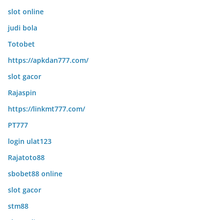
slot online
judi bola
Totobet
https://apkdan777.com/
slot gacor
Rajaspin
https://linkmt777.com/
PT777
login ulat123
Rajatoto88
sbobet88 online
slot gacor
stm88