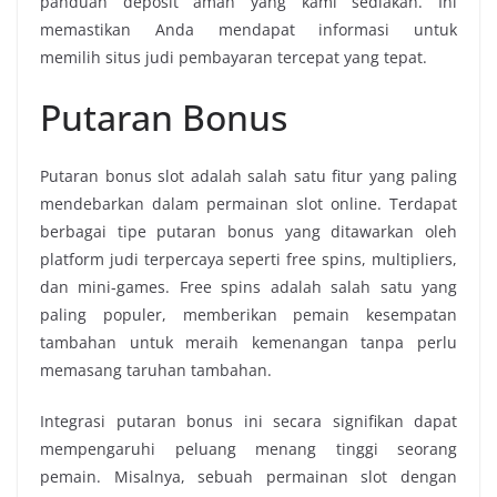
panduan deposit aman yang kami sediakan. Ini
memastikan Anda mendapat informasi untuk
memilih situs judi pembayaran tercepat yang tepat.
Putaran Bonus
Putaran bonus slot adalah salah satu fitur yang paling
mendebarkan dalam permainan slot online. Terdapat
berbagai tipe putaran bonus yang ditawarkan oleh
platform judi terpercaya seperti free spins, multipliers,
dan mini-games. Free spins adalah salah satu yang
paling populer, memberikan pemain kesempatan
tambahan untuk meraih kemenangan tanpa perlu
memasang taruhan tambahan.
Integrasi putaran bonus ini secara signifikan dapat
mempengaruhi peluang menang tinggi seorang
pemain. Misalnya, sebuah permainan slot dengan