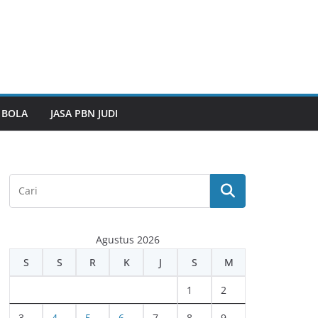
I BOLA
JASA PBN JUDI
Agustus 2026
S
S
R
K
J
S
M
1
2
3
4
5
6
7
8
9