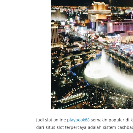
Judi slot online
playbook88
semakin populer di k
dari situs slot terpercaya adalah sistem cas