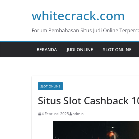
Skip
whitecrack.com
to
content
Forum Pembahasan Situs Judi Online Terperc
BERANDA
JUDI ONLINE
SLOT ONLINE
SLOT ONLINE
Situs Slot Cashback 1
4 Februari 2025
admin