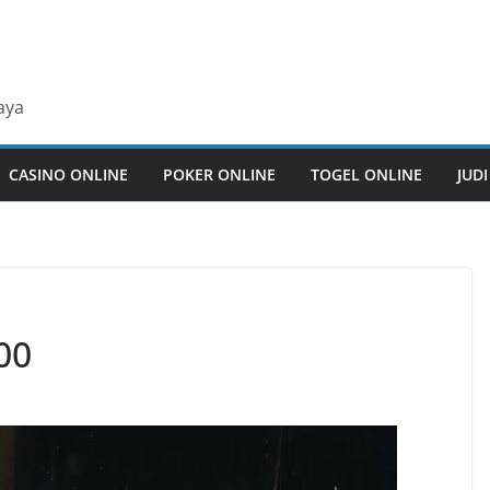
aya
CASINO ONLINE
POKER ONLINE
TOGEL ONLINE
JUD
00