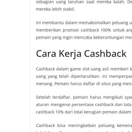
sebagian uang taruhan saat mereka kalah. D
mereka lebih stabil.
Ini membantu dalam memaksimalkan peluang un
memberikan promosi cashback 100% untuk ang
pemain yang ingin mencoba keberuntungan me
Cara Kerja Cashback
Cashback dalam game slot uang asli memberi 
uang yang telah dipertaruhkan. Ini memperp
menang. Pemain harus daftar di situs yang mena
Setelah terdaftar, pemain harus mengikuti sya
aturan mengenai persentase cashback dan tata
cashback 10% dari total kerugian pemain dalam 
Cashback bisa meningkatkan peluang kemenan