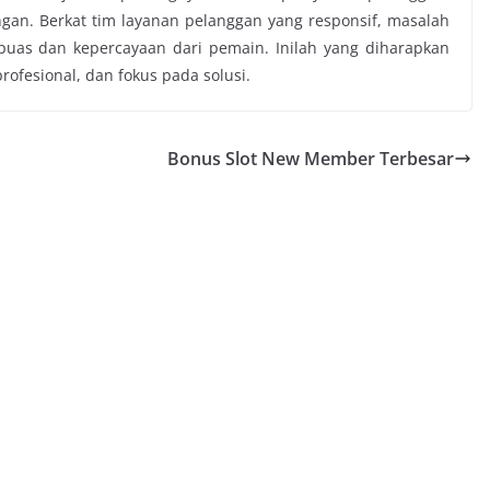
an. Berkat tim layanan pelanggan yang responsif, masalah
 puas dan kepercayaan dari pemain. Inilah yang diharapkan
profesional, dan fokus pada solusi.
Bonus Slot New Member Terbesar