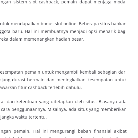
engan sistem slot cashback, pemain dapat menjaga modal
tuk mendapatkan bonus slot online. Beberapa situs bahkan
gota baru. Hal ini membuatnya menjadi opsi menarik bagi
reka dalam memenangkan hadiah besar.
kesempatan pemain untuk mengambil kembali sebagian dari
anjang durasi bermain dan meningkatkan kesempatan untuk
warkan fitur cashback terlebih dahulu.
rat dan ketentuan yang ditetapkan oleh situs. Biasanya ada
 cara penggunaannya. Misalnya, ada situs yang memberikan
jangka waktu tertentu.
gan pemain. Hal ini mengurangi beban finansial akibat