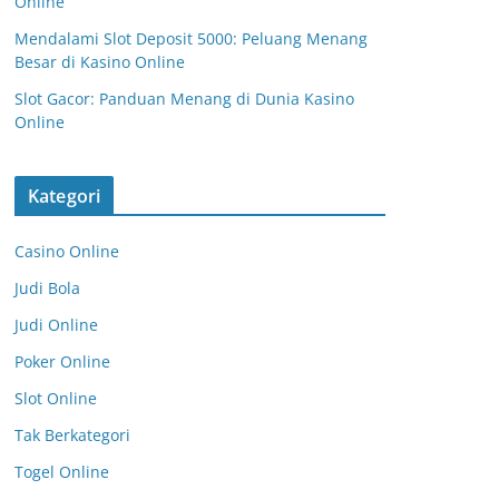
Online
Mendalami Slot Deposit 5000: Peluang Menang
Besar di Kasino Online
Slot Gacor: Panduan Menang di Dunia Kasino
Online
Kategori
Casino Online
Judi Bola
Judi Online
Poker Online
Slot Online
Tak Berkategori
Togel Online