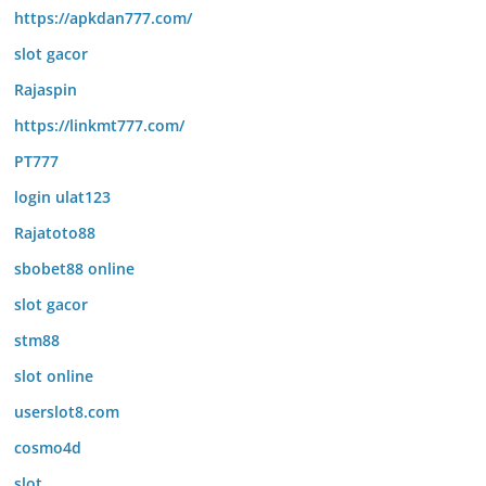
https://apkdan777.com/
slot gacor
Rajaspin
https://linkmt777.com/
PT777
login ulat123
Rajatoto88
sbobet88 online
slot gacor
stm88
slot online
userslot8.com
cosmo4d
slot