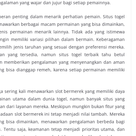
alaman yang wajar dan jujur bagi setiap pemainnya.
peran penting dalam menarik perhatian pemain. Situs togel
awarkan berbagai macam permainan yang bisa dimainkan,
 jenis permainan menarik lainnya. Tidak ada yang istimewa
ngin memiliki variasi pilihan dalam bermain. Keberagaman
ilih jenis taruhan yang sesuai dengan preferensi mereka.
an yang tersedia, namun situs togel terbaik tahu betul
gan memberikan pengalaman yang menyenangkan dan aman
ang bisa dianggap remeh, karena setiap permainan memiliki
ga sering kali menawarkan slot bermerek yang memiliki daya
rmainan utama dalam dunia togel, namun banyak situs yang
ian dari layanan mereka. Meskipun mungkin bukan fitur yang
daan slot bermerek ini tetap menjadi nilai tambah. Mereka
ng bisa dimainkan, menawarkan pengalaman berbeda bagi
 Tentu saja, keamanan tetap menjadi prioritas utama, dan