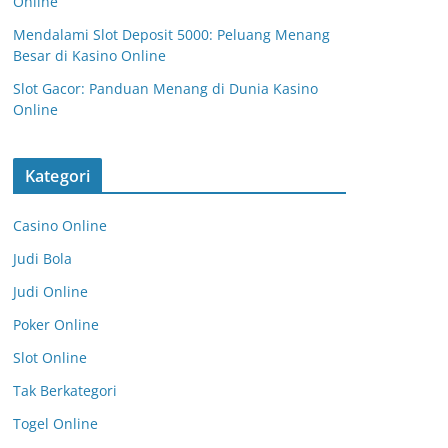
Online
Mendalami Slot Deposit 5000: Peluang Menang
Besar di Kasino Online
Slot Gacor: Panduan Menang di Dunia Kasino
Online
Kategori
Casino Online
Judi Bola
Judi Online
Poker Online
Slot Online
Tak Berkategori
Togel Online