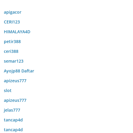
apigacor
CERI123
HIMALAYA4D
petir388
ceri388
semar123
Ayojp88 Daftar
apizeus777
slot
apizeus777
jelas777
tancap4d
tancap4d