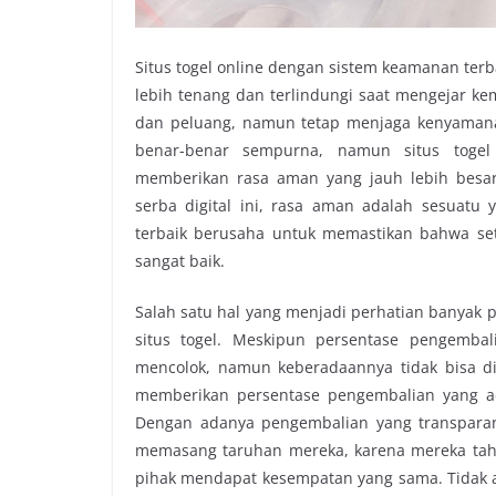
Situs togel online dengan sistem keamanan ter
lebih tenang dan terlindungi saat mengejar 
dan peluang, namun tetap menjaga kenyamana
benar-benar sempurna, namun situs toge
memberikan rasa aman yang jauh lebih besar
serba digital ini, rasa aman adalah sesuatu
terbaik berusaha untuk memastikan bahwa set
sangat baik.
Salah satu hal yang menjadi perhatian banyak 
situs togel. Meskipun persentase pengembal
mencolok, namun keberadaannya tidak bisa d
memberikan persentase pengembalian yang adi
Dengan adanya pengembalian yang transparan
memasang taruhan mereka, karena mereka tah
pihak mendapat kesempatan yang sama. Tidak ad