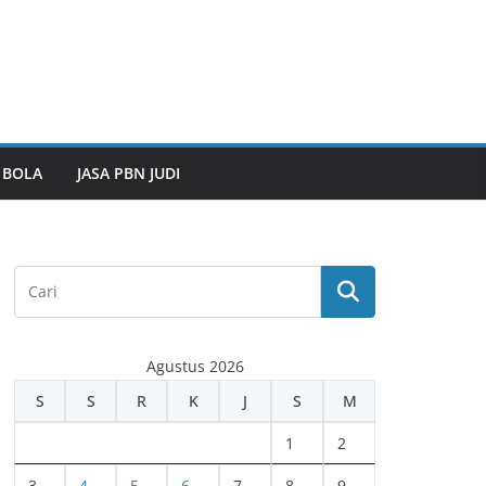
I BOLA
JASA PBN JUDI
Agustus 2026
S
S
R
K
J
S
M
1
2
3
4
5
6
7
8
9