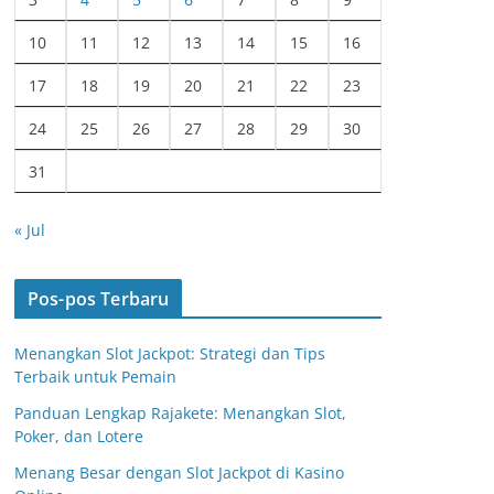
10
11
12
13
14
15
16
17
18
19
20
21
22
23
24
25
26
27
28
29
30
31
« Jul
Pos-pos Terbaru
Menangkan Slot Jackpot: Strategi dan Tips
Terbaik untuk Pemain
Panduan Lengkap Rajakete: Menangkan Slot,
Poker, dan Lotere
Menang Besar dengan Slot Jackpot di Kasino