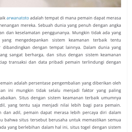
baik
arwanatoto
adalah tempat di mana pemain dapat merasa
kemenangan mereka. Sebuah dunia yang penuh dengan angka
n dan keselamatan penggunanya. Mungkin tidak ada yang
l yang mengedepankan sistem keamanan terbaik tentu
 dibandingkan dengan tempat lainnya. Dalam dunia yang
 yang sangat berharga, dan situs dengan sistem keamanan
iap transaksi dan data pribadi pemain terlindungi dengan
pemain adalah persentase pengembalian yang diberikan oleh
ian ini mungkin tidak selalu menjadi faktor yang paling
iabaikan. Situs dengan sistem keamanan terbaik umumnya
l, yang tentu saja menjadi nilai lebih bagi para pemain.
 dan adil, pemain dapat merasa lebih percaya diri dalam
u bahwa situs tersebut berusaha untuk memastikan semua
a yang berlebihan dalam hal ini, situs togel dengan sistem